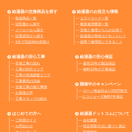
給湯器の交換商品を探す
給湯器のお役立ち情報
―
取扱商品一覧
―
エラーコード一覧
―
旧型番から探す
―
概算修理費用一覧
―
メーカーから探す
―
交換と修理どちらがお得？
―
設置状況から探す
―
給湯器の寿命はどれくらい？
―
3分で完結Web見積り
―
故障？修理前にできること
給湯器の安心工事
給湯器の安心保証
―
交換工事の流れ
―
最長10年の製品保証
―
工事の対応エリア
―
無料10年の工事保証
―
工事の現地調査エリア
―
工事費用の詳細
開催中のキャンペーン
―
交換工事の施工事例
―
ローン無金利＆1,000円割引
―
お客様の声
―
エコジョーズ無料7年保証
―
工事スタッフの紹介
はじめての方へ
給湯器ドットコムについて
―
ご利用ガイド
―
会社概要
―
お問合わせ
―
特定商取引法に基づく表記