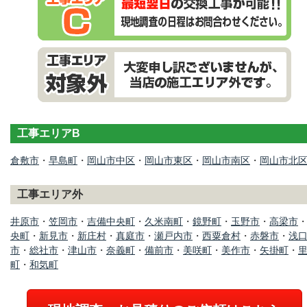
工事エリアB
倉敷市
・
早島町
・
岡山市中区
・
岡山市東区
・
岡山市南区
・
岡山市北
工事エリア外
井原市
・
笠岡市
・
吉備中央町
・
久米南町
・
鏡野町
・
玉野市
・
高梁市
央町
・
新見市
・
新庄村
・
真庭市
・
瀬戸内市
・
西粟倉村
・
赤磐市
・
浅
市
・
総社市
・
津山市
・
奈義町
・
備前市
・
美咲町
・
美作市
・
矢掛町
・
町
・
和気町