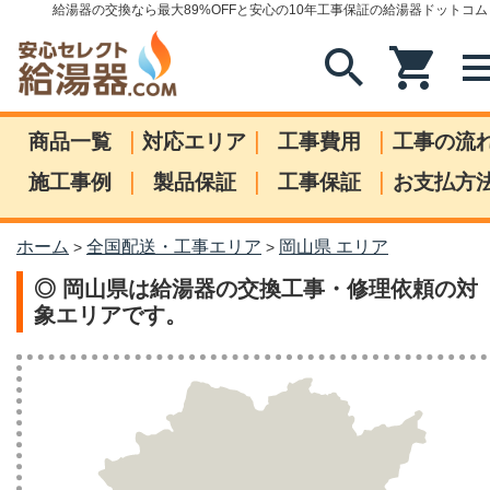
給湯器の交換なら最大89%OFFと安心の10年工事保証の給湯器ドットコム
search
shopping_cart
me
|
|
|
商品一覧
対応エリア
工事費用
工事の流
|
|
|
施工事例
製品保証
工事保証
お支払方
ホーム
全国配送・工事エリア
岡山県 エリア
>
>
◎ 岡山県は給湯器の交換工事・修理依頼の対
象エリアです。