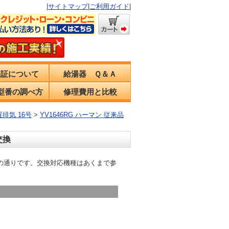
|
サイトマップ
|
ご利用ガイド
|
保証について
給湯器 Ｑ＆Ａ
型番の調べ方
修理費用と比較
置排気 16号
>
YV1646RG ハーマン 従来品
交換
は下記の通りです。交換対応機種はあくまで参