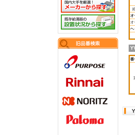
オ
オ
ヘ
Y
番