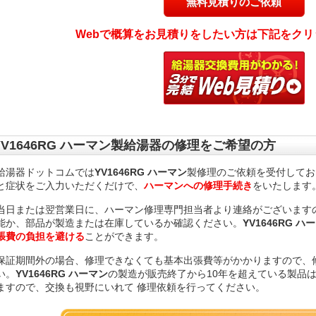
無料見積りのご依頼
Webで概算をお見積りをしたい方は下記をクリ
YV1646RG ハーマン製給湯器の修理をご希望の方
給湯器ドットコムでは
YV1646RG ハーマン
製修理のご依頼を受付してお
と症状をご入力いただくだけで、
ハーマンへの修理手続き
をいたします
当日または翌営業日に、ハーマン修理専門担当者より連絡がございますので
能か、部品が製造または在庫しているか確認ください。
YV1646RG ハ
張費の負担を避ける
ことができます。
保証期間外の場合、修理できなくても基本出張費等がかかりますので、
い。
YV1646RG ハーマン
の製造が販売終了から10年を超えている製品
ますので、交換も視野にいれて 修理依頼を行ってください。