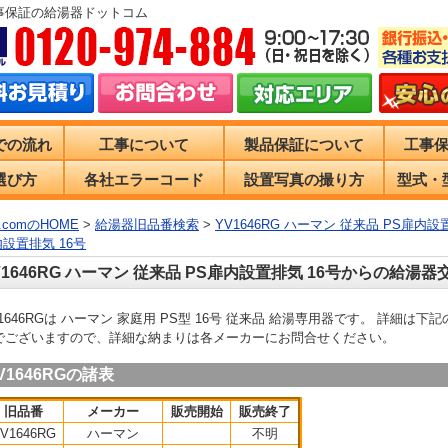
事保証の給湯器ドットコム
での流れ
工事について
製品保証について
工事
選び方
各社エラーコード
設置写真の撮り方
型式・
comのHOME
>
給湯器旧品番検索
>
YV1646RG ハーマン 従来品 PS扉内設
内設置排気 16号
V1646RG ハーマン 従来品 PS扉内設置排気 16号からの給湯器
V1646RGは ハーマン 家庭用 PS型 16号 従来品 給湯専用器です。 詳細
でございますので、詳細な納まりは各メーカーにお問合せください。
V1646RGの諸表
旧品番
メーカー
販売開始
販売終了
V1646RG
ハーマン
不明