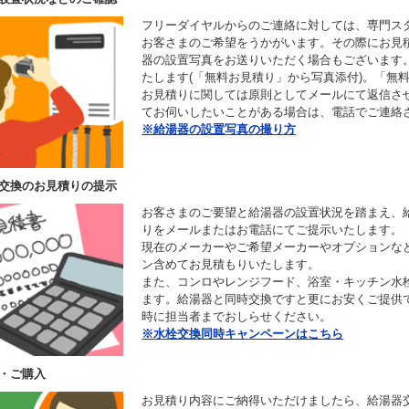
フリーダイヤルからのご連絡に対しては、専門ス
お客さまのご希望をうかがいます。その際にお見
器の設置写真をお送りいただく場合もございます
たします(「無料お見積り」から写真添付)。「無
お見積りに関しては原則としてメールにて返信さ
てお伺いしたいことがある場合は、電話でご連絡
※給湯器の設置写真の撮り方
交換のお見積りの提示
お客さまのご要望と給湯器の設置状況を踏まえ、
りをメールまたはお電話にてご提示いたします。
現在のメーカーやご希望メーカーやオプションな
ン含めてお見積もりいたします。
また、コンロやレンジフード、浴室・キッチン水
ます。給湯器と同時交換ですと更にお安くご提供
時に担当者までおしらせください。
※水栓交換同時キャンペーンはこちら
・ご購入
お見積り内容にご納得いただけましたら、給湯器