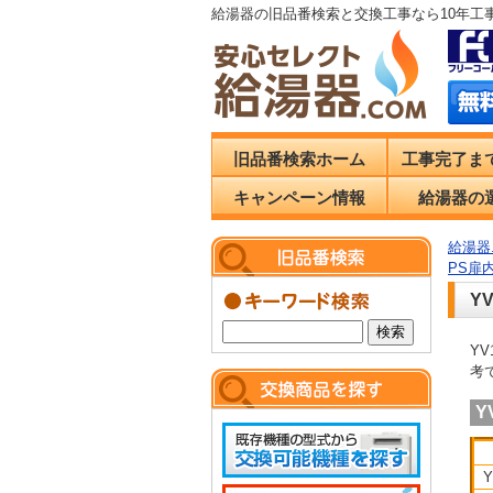
給湯器の旧品番検索と交換工事なら10年工
旧品番検索ホーム
工事完了ま
キャンペーン情報
給湯器の
給湯器.
PS扉
Y
Y
考
Y
Y