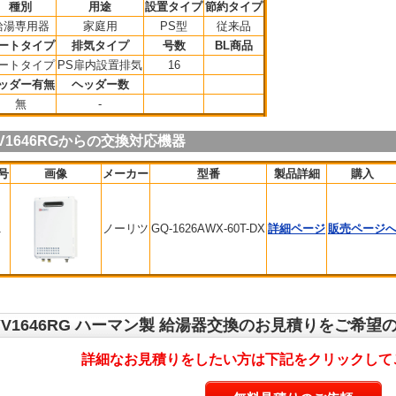
種別
用途
設置タイプ
節約タイプ
給湯専用器
家庭用
PS型
従来品
ートタイプ
排気タイプ
号数
BL商品
ートタイプ
PS扉内設置排気
16
ッダー有無
ヘッダー数
無
-
V1646RGからの交換対応機器
号
画像
メーカー
型番
製品詳細
購入
1
ノーリツ
GQ-1626AWX-60T-DX
詳細ページ
販売ページ
YV1646RG ハーマン製 給湯器交換のお見積りをご希望
詳細なお見積りをしたい方は下記をクリックして