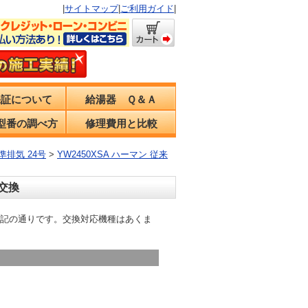
|
サイトマップ
|
ご利用ガイド
|
保証について
給湯器 Ｑ＆Ａ
型番の調べ方
修理費用と比較
準排気 24号
>
YW2450XSA ハーマン 従来
器交換
細は下記の通りです。交換対応機種はあくま