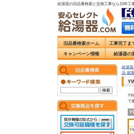
給湯器の旧品番検索と交換工事なら10年工
旧品番検索ホーム
工事完了ま
キャンペーン情報
給湯器の
給湯器.
品 据
Y
Y
で
Y
Y