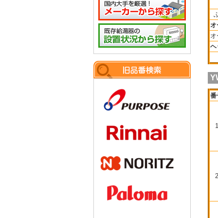
オ
オ
ヘ
Y
番