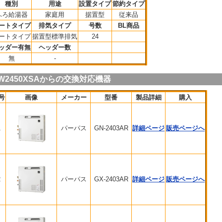
種別
用途
設置タイプ
節約タイプ
ふろ給湯器
家庭用
据置型
従来品
ートタイプ
排気タイプ
号数
BL商品
ートタイプ
据置型標準排気
24
ッダー有無
ヘッダー数
無
-
W2450XSAからの交換対応機器
号
画像
メーカー
型番
製品詳細
購入
1
パーパス
GN-2403AR
詳細ページ
販売ページへ
2
パーパス
GX-2403AR
詳細ページ
販売ページへ