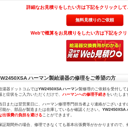
詳細なお見積りをしたい方は下記をクリックして
無料見積りのご依頼
Webで概算をお見積りをしたい方は下記をクリ
YW2450XSA ハーマン製給湯器の修理をご希望の方
給湯器ドットコムでは
YW2450XSA ハーマン
製修理のご依頼を受付して
報と症状をご入力いただくだけで、
ハーマンへの修理手続き
をいたしま
当日または翌営業日に、ハーマン修理専門担当者より連絡がございますので、
可能か、部品が製造または在庫しているか確認ください。
YW2450XS
な出張費の負担を避ける
ことができます。
保証期間外の場合、修理できなくても基本出張費等がかかりますので、