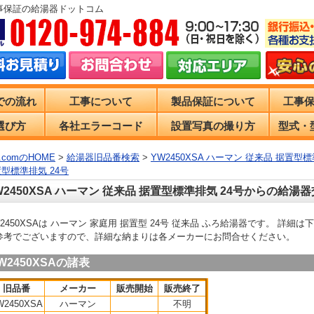
事保証の給湯器ドットコム
での流れ
工事について
製品保証について
工事
選び方
各社エラーコード
設置写真の撮り方
型式・
comのHOME
>
給湯器旧品番検索
>
YW2450XSA ハーマン 従来品 据置型標
置型標準排気 24号
W2450XSA ハーマン 従来品 据置型標準排気 24号からの給湯
W2450XSAは ハーマン 家庭用 据置型 24号 従来品 ふろ給湯器です。 詳
参考でございますので、詳細な納まりは各メーカーにお問合せください。
W2450XSAの諸表
旧品番
メーカー
販売開始
販売終了
W2450XSA
ハーマン
不明