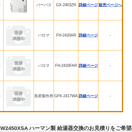
3
パーパス
GX-2403ZR
詳細ページ
販売ページへ
4
パロマ
FH-2420AR
詳細ページ
-
5
パロマ
FH-2420FAR
詳細ページ
-
6
長府製作所
GFK-2417WA
詳細ページ
-
YW2450XSA ハーマン製 給湯器交換のお見積りをご希