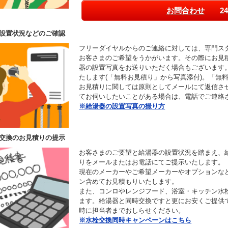
お問合わせ
24
設置状況などのご確認
フリーダイヤルからのご連絡に対しては、専門ス
お客さまのご希望をうかがいます。その際にお見
器の設置写真をお送りいただく場合もございます
たします(「無料お見積り」から写真添付)。「無
お見積りに関しては原則としてメールにて返信さ
てお伺いしたいことがある場合は、電話でご連絡
※給湯器の設置写真の撮り方
交換のお見積りの提示
お客さまのご要望と給湯器の設置状況を踏まえ、
りをメールまたはお電話にてご提示いたします。
現在のメーカーやご希望メーカーやオプションな
ン含めてお見積もりいたします。
また、コンロやレンジフード、浴室・キッチン水
ます。給湯器と同時交換ですと更にお安くご提供
時に担当者までおしらせください。
※水栓交換同時キャンペーンはこちら