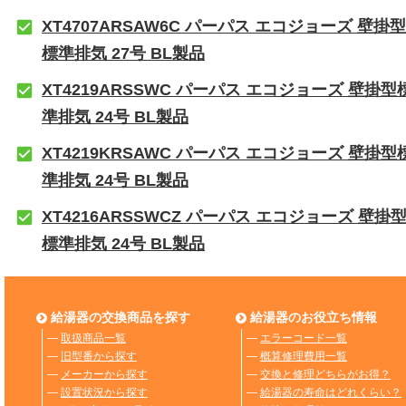
XT4707ARSAW6C パーパス エコジョーズ 壁掛型
標準排気 27号 BL製品
XT4219ARSSWC パーパス エコジョーズ 壁掛型
準排気 24号 BL製品
XT4219KRSAWC パーパス エコジョーズ 壁掛型
準排気 24号 BL製品
XT4216ARSSWCZ パーパス エコジョーズ 壁掛
標準排気 24号 BL製品
給湯器の交換商品を探す
給湯器のお役立ち情報
―
取扱商品一覧
―
エラーコード一覧
―
旧型番から探す
―
概算修理費用一覧
―
メーカーから探す
―
交換と修理どちらがお得？
―
設置状況から探す
―
給湯器の寿命はどれくらい？