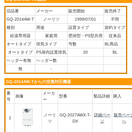
旧品番
メーカー
販売開始
販売終了
GQ-2014AW-T
ノーリツ
1999/07/01
不明
種別
用途
設置タイプ
節約タイプ
給湯専用器
家庭用
壁掛型・PS型共用
従来品
オートタイプ
排気タイプ
号数
BL商品
オートタイプ
PS扉内設置排気
20
BL
ヘッダー有無
ヘッダー数
無
-
GQ-2014AW-Tからの交換対応機器
番
メーカ
画像
型番
製品詳細
購入
号
ー
ノーリ
GQ-2027AWX-T-
詳細ペー
販売ペー
1
ツ
DX
ジ
へ