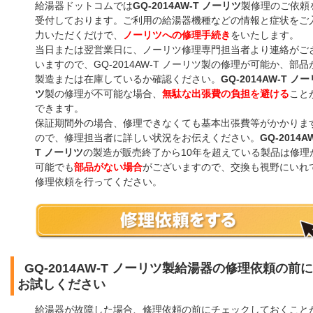
給湯器ドットコムでは
GQ-2014AW-T ノーリツ
製修理のご依頼
受付しております。ご利用の給湯器機種などの情報と症状をご
力いただくだけで、
ノーリツへの修理手続き
をいたします。
当日または翌営業日に、ノーリツ修理専門担当者より連絡がご
いますので、GQ-2014AW-T ノーリツ製の修理が可能か、部品
製造または在庫しているか確認ください。
GQ-2014AW-T ノー
ツ
製の修理が不可能な場合、
無駄な出張費の負担を避ける
こと
できます。
保証期間外の場合、修理できなくても基本出張費等がかかりま
ので、修理担当者に詳しい状況をお伝えください。
GQ-2014A
T ノーリツ
の製造が販売終了から10年を超えている製品は修理
可能でも
部品がない場合
がございますので、交換も視野にいれ
修理依頼を行ってください。
GQ-2014AW-T ノーリツ製給湯器の修理依頼の前に
お試しください
給湯器が故障した場合、修理依頼の前にチェックしておくこと