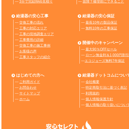
―
3分で完結Web見積り
―
故障？修理前にできること
給湯器の安心工事
給湯器の安心保証
―
交換工事の流れ
―
最長10年の製品保証
―
工事の対応エリア
―
無料10年の工事保証
―
工事の現地調査エリア
―
工事費用の詳細
開催中のキャンペーン
―
交換工事の施工事例
―
最大90％OFFセール
―
お客様の声
―
ローン無金利＆1,000円割引
―
工事スタッフの紹介
―
エコジョーズ無料7年保証
はじめての方へ
給湯器ドットコムについ
―
ご利用ガイド
―
会社概要
―
お問合わせ
―
特定商取引法に基づく表記
―
サイトマップ
―
利用規約
―
ホーム
―
個人情報保護方針
―
個人情報の取り扱いについ