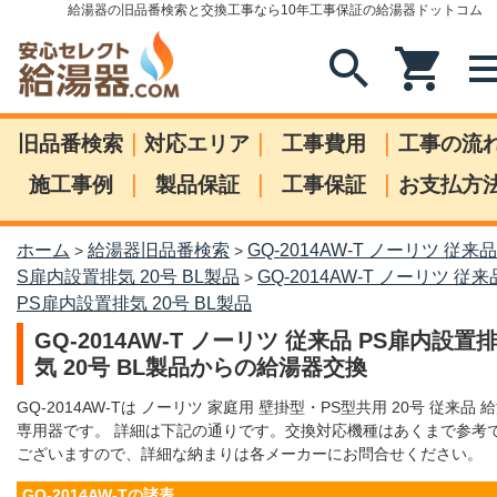
給湯器の旧品番検索と交換工事なら10年工事保証の給湯器ドットコム
search
shopping_cart
me
|
|
|
旧品番検索
対応エリア
工事費用
工事の流
|
|
|
施工事例
製品保証
工事保証
お支払方
ホーム
給湯器旧品番検索
GQ-2014AW-T ノーリツ 従来品
>
>
S扉内設置排気 20号 BL製品
GQ-2014AW-T ノーリツ 従来
>
PS扉内設置排気 20号 BL製品
GQ-2014AW-T ノーリツ 従来品 PS扉内設置
気 20号 BL製品からの給湯器交換
GQ-2014AW-Tは ノーリツ 家庭用 壁掛型・PS型共用 20号 従来品 
専用器です。 詳細は下記の通りです。交換対応機種はあくまで参考
ございますので、詳細な納まりは各メーカーにお問合せください。
GQ-2014AW-Tの諸表