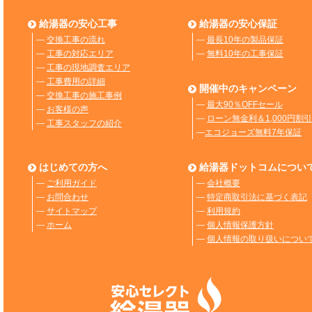
給湯器の安心工事
給湯器の安心保証
―
交換工事の流れ
―
最長10年の製品保証
―
工事の対応エリア
―
無料10年の工事保証
―
工事の現地調査エリア
―
工事費用の詳細
開催中のキャンペーン
―
交換工事の施工事例
―
最大90％OFFセール
―
お客様の声
―
ローン無金利＆1,000円割引
―
工事スタッフの紹介
―
エコジョーズ無料7年保証
はじめての方へ
給湯器ドットコムについ
―
ご利用ガイド
―
会社概要
―
お問合わせ
―
特定商取引法に基づく表記
―
サイトマップ
―
利用規約
―
ホーム
―
個人情報保護方針
―
個人情報の取り扱いについ