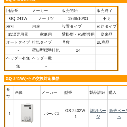
旧品番
メーカー
販売開始
販売終了
GQ-241W
ノーリツ
1988/10/01
不明
種別
用途
設置タイプ
節約タイプ
給湯専用器
家庭用
壁掛型・PS型共用
従来品
オートタイプ
排気タイプ
号数
BL商品
-
壁掛型標準排気
24
ヘッダー有無
ヘッダー数
無
-
GQ-241Wからの交換対応機器
番
画像
メーカー
型番
製品詳細
購入
号
GS-2402W-
詳細ペー
販売ペー
1
パーパス
1
ジ
へ