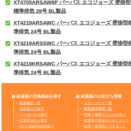
XT4705ARSAW6P パーパス エコジョーズ 壁掛型
標準排気 28号 BL製品
XT4219ARSAWC パーパス エコジョーズ 壁掛型
準排気 24号 BL製品
XT4219ARSSWC パーパス エコジョーズ 壁掛型
準排気 24号 BL製品
XT4219KRSAWC パーパス エコジョーズ 壁掛型
準排気 24号 BL製品
給湯器の交換商品を探す
給湯器のお役立ち情報
―
取扱商品一覧
―
エラーコード一覧
―
旧型番から探す
―
概算修理費用一覧
―
メーカーから探す
―
交換と修理どちらがお得？
―
設置状況から探す
―
給湯器の寿命はどれくらい？
―
3分で完結Web見積り
―
故障？修理前にできること