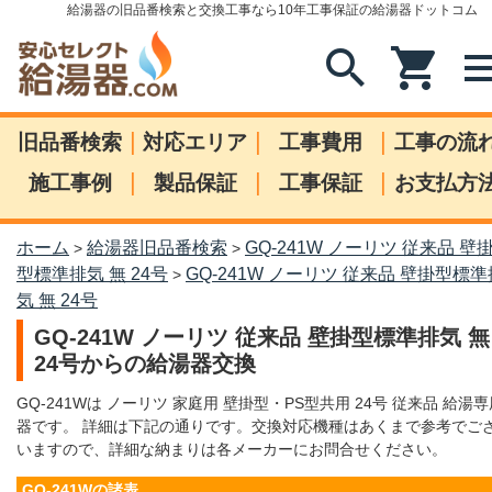
給湯器の旧品番検索と交換工事なら10年工事保証の給湯器ドットコム
search
shopping_cart
me
|
|
|
旧品番検索
対応エリア
工事費用
工事の流
|
|
|
施工事例
製品保証
工事保証
お支払方
ホーム
給湯器旧品番検索
GQ-241W ノーリツ 従来品 壁
>
>
型標準排気 無 24号
GQ-241W ノーリツ 従来品 壁掛型標準
>
気 無 24号
GQ-241W ノーリツ 従来品 壁掛型標準排気 無
24号からの給湯器交換
GQ-241Wは ノーリツ 家庭用 壁掛型・PS型共用 24号 従来品 給湯専
器です。 詳細は下記の通りです。交換対応機種はあくまで参考でご
いますので、詳細な納まりは各メーカーにお問合せください。
GQ-241Wの諸表