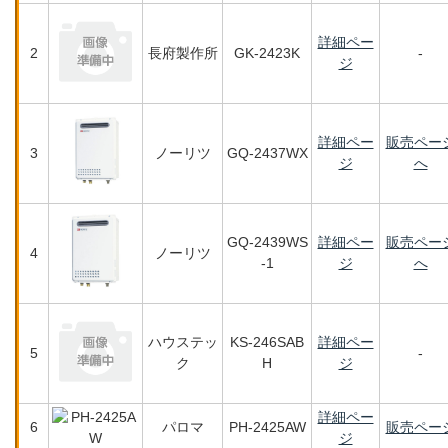
詳細ペー
2
長府製作所
GK-2423K
-
ジ
詳細ペー
販売ペー
3
ノーリツ
GQ-2437WX
ジ
へ
GQ-2439WS
詳細ペー
販売ペー
4
ノーリツ
-1
ジ
へ
ハウステッ
KS-246SAB
詳細ペー
5
-
ク
H
ジ
詳細ペー
6
パロマ
PH-2425AW
販売ペー
ジ