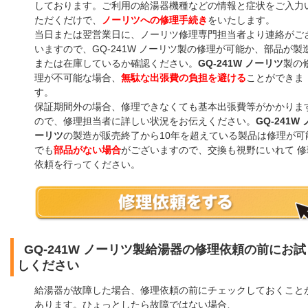
しております。ご利用の給湯器機種などの情報と症状をご入力
ただくだけで、
ノーリツへの修理手続き
をいたします。
当日または翌営業日に、ノーリツ修理専門担当者より連絡がご
いますので、GQ-241W ノーリツ製の修理が可能か、部品が製
または在庫しているか確認ください。
GQ-241W ノーリツ
製の
理が不可能な場合、
無駄な出張費の負担を避ける
ことができま
す。
保証期間外の場合、修理できなくても基本出張費等がかかりま
ので、修理担当者に詳しい状況をお伝えください。
GQ-241W 
ーリツ
の製造が販売終了から10年を超えている製品は修理が可
でも
部品がない場合
がございますので、交換も視野にいれて 修
依頼を行ってください。
GQ-241W ノーリツ製給湯器の修理依頼の前にお試
しください
給湯器が故障した場合、修理依頼の前にチェックしておくこと
あります。ひょっとしたら故障ではない場合、