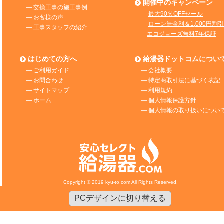
開催中のキャンペーン
―
交換工事の施工事例
―
最大90％OFFセール
―
お客様の声
―
ローン無金利＆1,000円割引
―
工事スタッフの紹介
―
エコジョーズ無料7年保証
はじめての方へ
給湯器ドットコムについ
―
ご利用ガイド
―
会社概要
―
お問合わせ
―
特定商取引法に基づく表記
―
サイトマップ
―
利用規約
―
ホーム
―
個人情報保護方針
―
個人情報の取り扱いについ
Copyright © 2019 kyu-to.com All Rights Reserved.