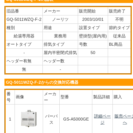
旧品番
メーカー
販売開始
販売終了
GQ-5011WZQ-F-2
ノーリツ
2003/10/01
不明
種別
用途
設置タイプ
節約タイプ
給湯専用器
業務用
壁掛型(屋内用)
従来品
オートタイプ
排気タイプ
号数
BL商品
-
屋内半密閉式排気
50
ヘッダー有無
ヘッダー数
無
-
GQ-5011WZQ-F-2からの交換対応機器
番
メーカ
画像
型番
製品詳細
購入
号
ー
パーパ
詳細ペー
販売ペー
1
GS-A5000GE
ス
ジ
へ