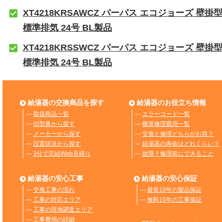
XT4218KRSAWCZ パーパス エコジョーズ 壁掛
標準排気 24号 BL製品
XT4218KRSSWCZ パーパス エコジョーズ 壁掛
標準排気 24号 BL製品
給湯器の交換商品を探す
給湯器のお役立ち情報
―
取扱商品一覧
―
エラーコード一覧
―
旧型番から探す
―
概算修理費用一覧
―
メーカーから探す
―
交換と修理どちらがお得？
―
設置状況から探す
―
給湯器の寿命はどれくらい？
―
3分で完結Web見積り
―
故障？修理前にできること
給湯器の安心工事
給湯器の安心保証
―
交換工事の流れ
―
最長10年の製品保証
―
工事の対応エリア
―
無料10年の工事保証
―
工事の現地調査エリア
―
工事費用の詳細