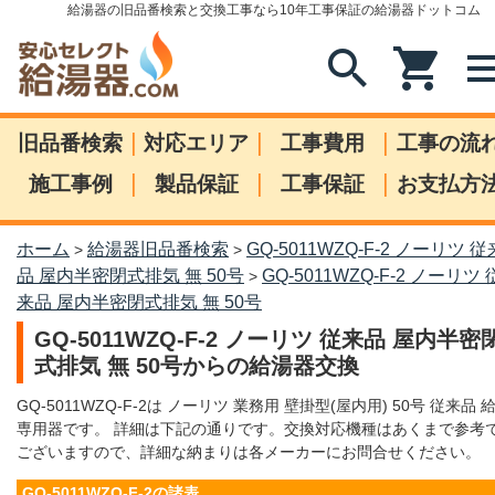
給湯器の旧品番検索と交換工事なら10年工事保証の給湯器ドットコム
search
shopping_cart
me
|
|
|
旧品番検索
対応エリア
工事費用
工事の流
|
|
|
施工事例
製品保証
工事保証
お支払方
ホーム
給湯器旧品番検索
GQ-5011WZQ-F-2 ノーリツ 従
>
>
品 屋内半密閉式排気 無 50号
GQ-5011WZQ-F-2 ノーリツ 
>
来品 屋内半密閉式排気 無 50号
GQ-5011WZQ-F-2 ノーリツ 従来品 屋内半密
式排気 無 50号からの給湯器交換
GQ-5011WZQ-F-2は ノーリツ 業務用 壁掛型(屋内用) 50号 従来品 
専用器です。 詳細は下記の通りです。交換対応機種はあくまで参考
ございますので、詳細な納まりは各メーカーにお問合せください。
GQ-5011WZQ-F-2の諸表