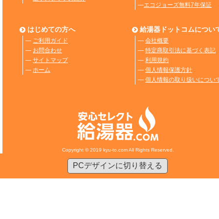
―
エコジョーズ無料7年保証
はじめての方へ
給湯器ドットコムについ
―
ご利用ガイド
―
会社概要
―
お問合わせ
―
特定商取引法に基づく表記
―
サイトマップ
―
利用規約
―
ホーム
―
個人情報保護方針
―
個人情報の取り扱いについ
Copyright © 2019 kyu-to.com All Rights Reserved.