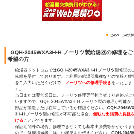
GQH-2045WXA3H-H ノーリツ製給湯器の修理をご
希望の方
給湯器ドットコムでは
GQH-2045WXA3H-H ノーリツ
製修理の
依頼を受付しております。ご利用の給湯器機種などの情報と症
をご入力いただくだけで、
ノーリツへの修理手続き
をいたしま
す。
当日または翌営業日に、ノーリツ修理専門担当者より連絡がご
いますので、GQH-2045WXA3H-H ノーリツ製の修理が可能か
部品が製造または在庫しているか確認ください。
GQH-2045W
3H-H ノーリツ
製の修理が不可能な場合、
無駄な出張費の負担
ける
ことができます。
保証期間外の場合、修理できなくても基本出張費等がかかりま
ので、修理担当者に詳しい状況をお伝えください。
GQH-2045