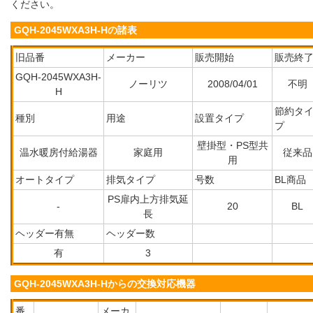
ください。
GQH-2045WXA3H-Hの諸表
旧品番
メーカー
販売開始
販売終
GQH-2045WXA3H-
ノーリツ
2008/04/01
不明
H
節約タ
種別
用途
設置タイプ
プ
壁掛型・PS型共
温水暖房付給湯器
家庭用
従来品
用
オートタイプ
排気タイプ
号数
BL商品
PS扉内上方排気延
-
20
BL
長
ヘッダー有無
ヘッダー数
有
3
GQH-2045WXA3H-Hからの交換対応機器
番
メーカ