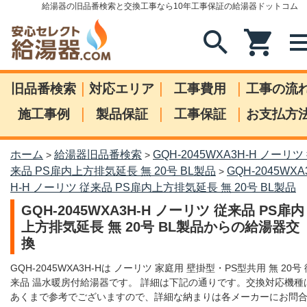
給湯器の旧品番検索と交換工事なら10年工事保証の給湯器ドットコム
search
shopping_cart
me
|
|
|
旧品番検索
対応エリア
工事費用
工事の流
|
|
|
施工事例
製品保証
工事保証
お支払方
ホーム
給湯器旧品番検索
GQH-2045WXA3H-H ノーリツ
>
>
来品 PS扉内上方排気延長 無 20号 BL製品
GQH-2045WXA
>
H-H ノーリツ 従来品 PS扉内上方排気延長 無 20号 BL製品
GQH-2045WXA3H-H ノーリツ 従来品 PS扉内
上方排気延長 無 20号 BL製品からの給湯器交
換
GQH-2045WXA3H-Hは ノーリツ 家庭用 壁掛型・PS型共用 無 20号 
来品 温水暖房付給湯器です。 詳細は下記の通りです。交換対応機種
あくまで参考でございますので、詳細な納まりは各メーカーにお問