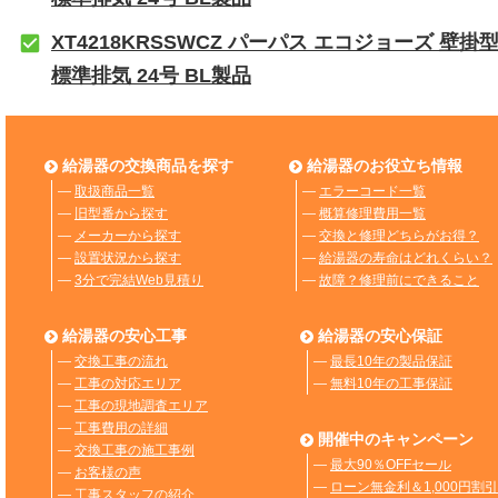
XT4218KRSSWCZ パーパス エコジョーズ 壁掛
標準排気 24号 BL製品
給湯器の交換商品を探す
給湯器のお役立ち情報
―
取扱商品一覧
―
エラーコード一覧
―
旧型番から探す
―
概算修理費用一覧
―
メーカーから探す
―
交換と修理どちらがお得？
―
設置状況から探す
―
給湯器の寿命はどれくらい？
―
3分で完結Web見積り
―
故障？修理前にできること
給湯器の安心工事
給湯器の安心保証
―
交換工事の流れ
―
最長10年の製品保証
―
工事の対応エリア
―
無料10年の工事保証
―
工事の現地調査エリア
―
工事費用の詳細
開催中のキャンペーン
―
交換工事の施工事例
―
最大90％OFFセール
―
お客様の声
―
ローン無金利＆1,000円割引
―
工事スタッフの紹介