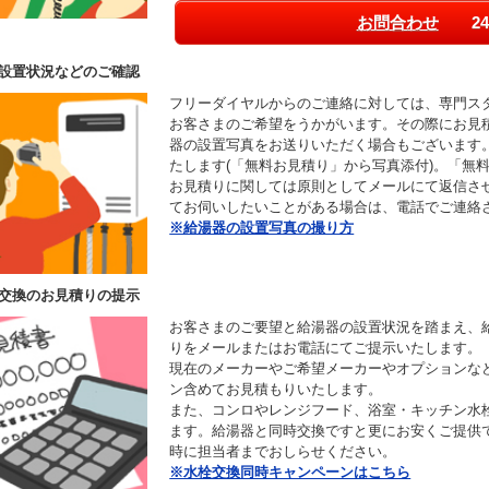
お問合わせ
24
設置状況などのご確認
フリーダイヤルからのご連絡に対しては、専門ス
お客さまのご希望をうかがいます。その際にお見
器の設置写真をお送りいただく場合もございます
たします(「無料お見積り」から写真添付)。「無
お見積りに関しては原則としてメールにて返信さ
てお伺いしたいことがある場合は、電話でご連絡
※給湯器の設置写真の撮り方
交換のお見積りの提示
お客さまのご要望と給湯器の設置状況を踏まえ、
りをメールまたはお電話にてご提示いたします。
現在のメーカーやご希望メーカーやオプションな
ン含めてお見積もりいたします。
また、コンロやレンジフード、浴室・キッチン水
ます。給湯器と同時交換ですと更にお安くご提供
時に担当者までおしらせください。
※水栓交換同時キャンペーンはこちら