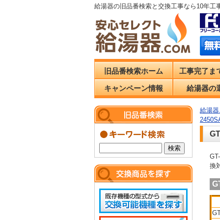
給湯器の旧品番検索と交換工事なら10年工
旧品番検索ホーム
工事完了ま
キャンペーン情報
給湯器の
給湯器.
2450
G
GT
換
G
GT