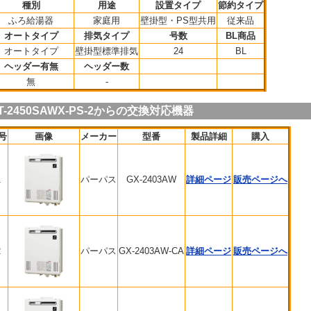
種別
用途
設置タイプ
節約タイプ
ふろ給湯器
家庭用
壁掛型・PS型共用
従来品
オートタイプ
排気タイプ
号数
BL商品
オートタイプ
壁掛型標準排気
24
BL
ヘッダー有無
ヘッダー数
無
-
T-2450SAWX-PS-2からの交換対応機器
号
画像
メーカー
型番
製品詳細
購入
1
パーパス
GX-2403AW
詳細ページ
販売ページへ
2
パーパス
GX-2403AW-CA
詳細ページ
販売ページへ