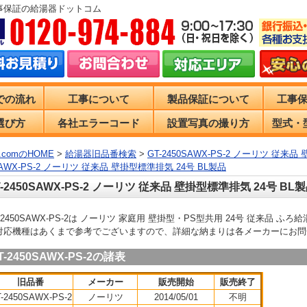
事保証の給湯器ドットコム
での流れ
工事について
製品保証について
工事
選び方
各社エラーコード
設置写真の撮り方
型式・
comのHOME
>
給湯器旧品番検索
>
GT-2450SAWX-PS-2 ノーリツ 従来
SAWX-PS-2 ノーリツ 従来品 壁掛型標準排気 24号 BL製品
T-2450SAWX-PS-2 ノーリツ 従来品 壁掛型標準排気 24号 
-2450SAWX-PS-2は ノーリツ 家庭用 壁掛型・PS型共用 24号 従来品
対応機種はあくまで参考でございますので、詳細な納まりは各メーカーにお問
T-2450SAWX-PS-2の諸表
旧品番
メーカー
販売開始
販売終了
-2450SAWX-PS-2
ノーリツ
2014/05/01
不明