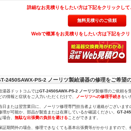
詳細なお見積りをしたい方は下記をクリックして
無料見積りのご依頼
Webで概算をお見積りをしたい方は下記をクリ
GT-2450SAWX-PS-2 ノーリツ製給湯器の修理をご希望
給湯器ドットコムでは
GT-2450SAWX-PS-2 ノーリツ
製修理のご依頼を
どの情報と症状をご入力いただくだけで、
ノーリツへの修理手続き
をい
当日または翌営業日に、ノーリツ修理専門担当者より連絡がございますので、GT
修理が可能か、部品が製造または在庫しているか確認ください。
GT-24
な場合、
無駄な出張費の負担を避ける
ことができます。
保証期間外の場合、修理できなくても基本出張費等がかかりますので、