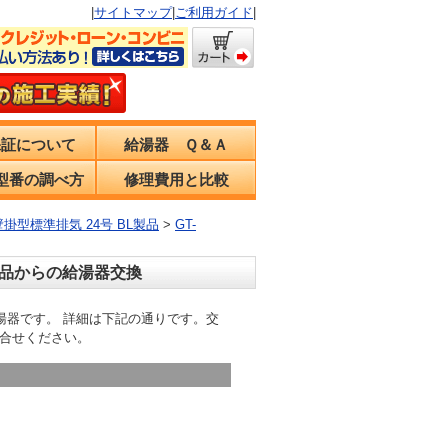
|
サイトマップ
|
ご利用ガイド
|
保証について
給湯器 Ｑ＆Ａ
型番の調べ方
修理費用と比較
品 壁掛型標準排気 24号 BL製品
>
GT-
BL製品からの給湯器交換
 ふろ給湯器です。 詳細は下記の通りです。交
合せください。