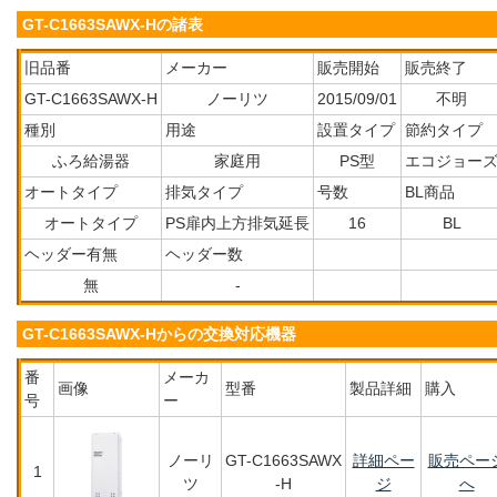
GT-C1663SAWX-Hの諸表
旧品番
メーカー
販売開始
販売終了
GT-C1663SAWX-H
ノーリツ
2015/09/01
不明
種別
用途
設置タイプ
節約タイプ
ふろ給湯器
家庭用
PS型
エコジョー
オートタイプ
排気タイプ
号数
BL商品
オートタイプ
PS扉内上方排気延長
16
BL
ヘッダー有無
ヘッダー数
無
-
GT-C1663SAWX-Hからの交換対応機器
番
メーカ
画像
型番
製品詳細
購入
号
ー
ノーリ
GT-C1663SAWX
詳細ペー
販売ペー
1
ツ
-H
ジ
へ