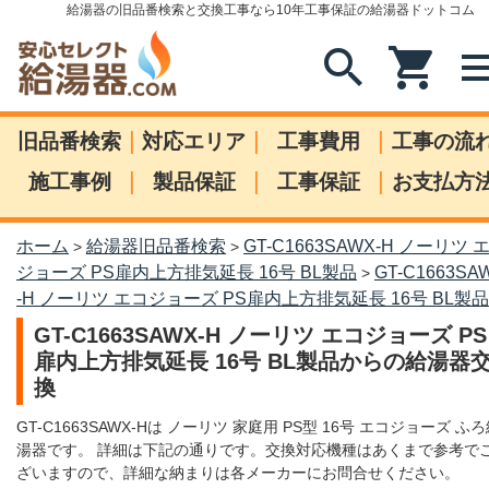
給湯器の旧品番検索と交換工事なら10年工事保証の給湯器ドットコム
search
shopping_cart
me
|
|
|
旧品番検索
対応エリア
工事費用
工事の流
|
|
|
施工事例
製品保証
工事保証
お支払方
ホーム
給湯器旧品番検索
GT-C1663SAWX-H ノーリツ 
>
>
ジョーズ PS扉内上方排気延長 16号 BL製品
GT-C1663SA
>
-H ノーリツ エコジョーズ PS扉内上方排気延長 16号 BL製品
GT-C1663SAWX-H ノーリツ エコジョーズ PS
扉内上方排気延長 16号 BL製品からの給湯器
換
GT-C1663SAWX-Hは ノーリツ 家庭用 PS型 16号 エコジョーズ ふ
湯器です。 詳細は下記の通りです。交換対応機種はあくまで参考で
ざいますので、詳細な納まりは各メーカーにお問合せください。