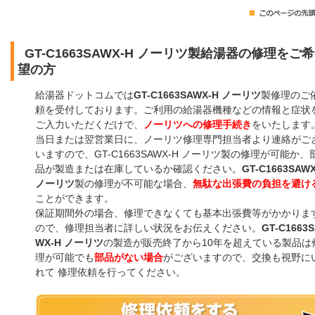
GT-C1663SAWX-H ノーリツ製給湯器の修理をご希
望の方
給湯器ドットコムでは
GT-C1663SAWX-H ノーリツ
製修理のご
頼を受付しております。ご利用の給湯器機種などの情報と症状
ご入力いただくだけで、
ノーリツへの修理手続き
をいたします
当日または翌営業日に、ノーリツ修理専門担当者より連絡がご
いますので、GT-C1663SAWX-H ノーリツ製の修理が可能か、
品が製造または在庫しているか確認ください。
GT-C1663SAWX
ノーリツ
製の修理が不可能な場合、
無駄な出張費の負担を避け
ことができます。
保証期間外の場合、修理できなくても基本出張費等がかかりま
ので、修理担当者に詳しい状況をお伝えください。
GT-C1663
WX-H ノーリツ
の製造が販売終了から10年を超えている製品は
理が可能でも
部品がない場合
がございますので、交換も視野に
れて 修理依頼を行ってください。