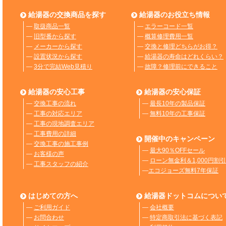
給湯器の交換商品を探す
給湯器のお役立ち情報
―
取扱商品一覧
―
エラーコード一覧
―
旧型番から探す
―
概算修理費用一覧
―
メーカーから探す
―
交換と修理どちらがお得？
―
設置状況から探す
―
給湯器の寿命はどれくらい？
―
3分で完結Web見積り
―
故障？修理前にできること
給湯器の安心工事
給湯器の安心保証
―
交換工事の流れ
―
最長10年の製品保証
―
工事の対応エリア
―
無料10年の工事保証
―
工事の現地調査エリア
―
工事費用の詳細
開催中のキャンペーン
―
交換工事の施工事例
―
最大90％OFFセール
―
お客様の声
―
ローン無金利＆1,000円割引
―
工事スタッフの紹介
―
エコジョーズ無料7年保証
はじめての方へ
給湯器ドットコムについ
―
ご利用ガイド
―
会社概要
―
お問合わせ
―
特定商取引法に基づく表記