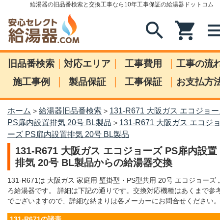
給湯器の旧品番検索と交換工事なら10年工事保証の給湯器ドットコム
search
shopping_cart
me
|
|
|
旧品番検索
対応エリア
工事費用
工事の流
|
|
|
施工事例
製品保証
工事保証
お支払方
ホーム
給湯器旧品番検索
131-R671 大阪ガス エコジョ
>
>
PS扉内設置排気 20号 BL製品
131-R671 大阪ガス エコジ
>
ーズ PS扉内設置排気 20号 BL製品
131-R671 大阪ガス エコジョーズ PS扉内設置
排気 20号 BL製品からの給湯器交換
131-R671は 大阪ガス 家庭用 壁掛型・PS型共用 20号 エコジョーズ 
ろ給湯器です。 詳細は下記の通りです。交換対応機種はあくまで参
でございますので、詳細な納まりは各メーカーにお問合せください
131-R671の諸表