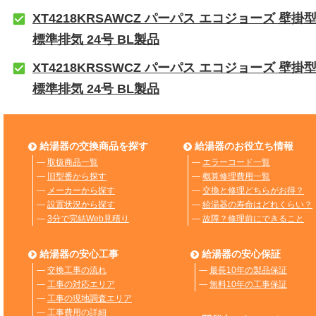
XT4218KRSAWCZ パーパス エコジョーズ 壁掛
標準排気 24号 BL製品
XT4218KRSSWCZ パーパス エコジョーズ 壁掛
標準排気 24号 BL製品
給湯器の交換商品を探す
給湯器のお役立ち情報
―
取扱商品一覧
―
エラーコード一覧
―
旧型番から探す
―
概算修理費用一覧
―
メーカーから探す
―
交換と修理どちらがお得？
―
設置状況から探す
―
給湯器の寿命はどれくらい？
―
3分で完結Web見積り
―
故障？修理前にできること
給湯器の安心工事
給湯器の安心保証
―
交換工事の流れ
―
最長10年の製品保証
―
工事の対応エリア
―
無料10年の工事保証
―
工事の現地調査エリア
―
工事費用の詳細