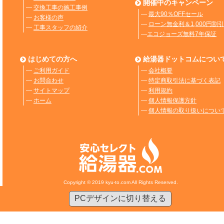
開催中のキャンペーン
―
交換工事の施工事例
―
最大90％OFFセール
―
お客様の声
―
ローン無金利＆1,000円割引
―
工事スタッフの紹介
―
エコジョーズ無料7年保証
はじめての方へ
給湯器ドットコムについ
―
ご利用ガイド
―
会社概要
―
お問合わせ
―
特定商取引法に基づく表記
―
サイトマップ
―
利用規約
―
ホーム
―
個人情報保護方針
―
個人情報の取り扱いについ
Copyright © 2019 kyu-to.com All Rights Reserved.