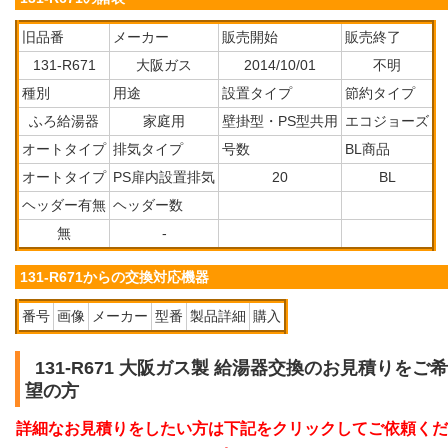
旧品番
メーカー
販売開始
販売終了
131-R671
大阪ガス
2014/10/01
不明
種別
用途
設置タイプ
節約タイプ
ふろ給湯器
家庭用
壁掛型・PS型共用
エコジョーズ
オートタイプ
排気タイプ
号数
BL商品
オートタイプ
PS扉内設置排気
20
BL
ヘッダー有無
ヘッダー数
無
-
131-R671からの交換対応機器
番号
画像
メーカー
型番
製品詳細
購入
131-R671 大阪ガス製 給湯器交換のお見積りをご希
望の方
詳細なお見積りをしたい方は下記をクリックしてご依頼くだ