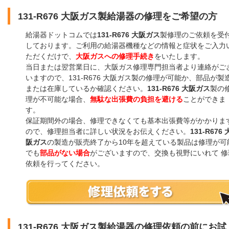
131-R676 大阪ガス製給湯器の修理をご希望の方
給湯器ドットコムでは
131-R676 大阪ガス
製修理のご依頼を受
しております。ご利用の給湯器機種などの情報と症状をご入力
ただくだけで、
大阪ガスへの修理手続き
をいたします。
当日または翌営業日に、大阪ガス修理専門担当者より連絡がご
いますので、131-R676 大阪ガス製の修理が可能か、部品が製
または在庫しているか確認ください。
131-R676 大阪ガス
製の
理が不可能な場合、
無駄な出張費の負担を避ける
ことができま
す。
保証期間外の場合、修理できなくても基本出張費等がかかりま
ので、修理担当者に詳しい状況をお伝えください。
131-R676 
阪ガス
の製造が販売終了から10年を超えている製品は修理が可
でも
部品がない場合
がございますので、交換も視野にいれて 修
依頼を行ってください。
131-R676 大阪ガス製給湯器の修理依頼の前にお試