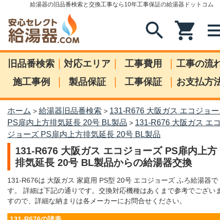
給湯器の旧品番検索と交換工事なら10年工事保証の給湯器ドットコム
search
shopping_cart
me
|
|
|
旧品番検索
対応エリア
工事費用
工事の流
|
|
|
施工事例
製品保証
工事保証
お支払方
ホーム
給湯器旧品番検索
131-R676 大阪ガス エコジョ
>
>
PS扉内上方排気延長 20号 BL製品
131-R676 大阪ガス エ
>
ジョーズ PS扉内上方排気延長 20号 BL製品
131-R676 大阪ガス エコジョーズ PS扉内上方
排気延長 20号 BL製品からの給湯器交換
131-R676は 大阪ガス 家庭用 PS型 20号 エコジョーズ ふろ給湯器で
す。 詳細は下記の通りです。交換対応機種はあくまで参考でござい
すので、詳細な納まりは各メーカーにお問合せください。
131-R676の諸表