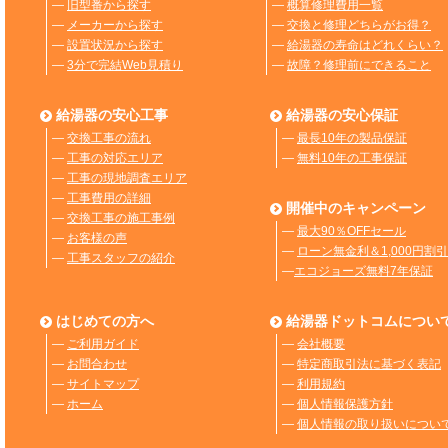
―
旧型番から探す
―
概算修理費用一覧
―
メーカーから探す
―
交換と修理どちらがお得？
―
設置状況から探す
―
給湯器の寿命はどれくらい？
―
3分で完結Web見積り
―
故障？修理前にできること
給湯器の安心工事
給湯器の安心保証
―
交換工事の流れ
―
最長10年の製品保証
―
工事の対応エリア
―
無料10年の工事保証
―
工事の現地調査エリア
―
工事費用の詳細
開催中のキャンペーン
―
交換工事の施工事例
―
最大90％OFFセール
―
お客様の声
―
ローン無金利＆1,000円割引
―
工事スタッフの紹介
―
エコジョーズ無料7年保証
はじめての方へ
給湯器ドットコムについ
―
ご利用ガイド
―
会社概要
―
お問合わせ
―
特定商取引法に基づく表記
―
サイトマップ
―
利用規約
―
ホーム
―
個人情報保護方針
―
個人情報の取り扱いについ