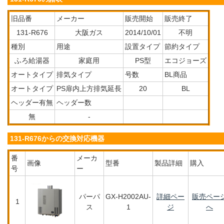
旧品番
メーカー
販売開始
販売終了
131-R676
大阪ガス
2014/10/01
不明
種別
用途
設置タイプ
節約タイプ
ふろ給湯器
家庭用
PS型
エコジョーズ
オートタイプ
排気タイプ
号数
BL商品
オートタイプ
PS扉内上方排気延長
20
BL
ヘッダー有無
ヘッダー数
無
-
131-R676からの交換対応機器
番
メーカ
画像
型番
製品詳細
購入
号
ー
パーパ
GX-H2002AU-
詳細ペー
販売ペー
1
ス
1
ジ
へ