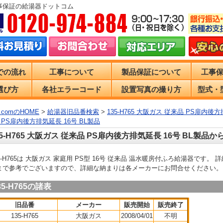
事保証の給湯器ドットコム
での流れ
工事について
製品保証について
工事
選び方
各社エラーコード
設置写真の撮り方
型式・
comのHOME
>
給湯器旧品番検索
>
135-H765 大阪ガス 従来品 PS扉内後方
 PS扉内後方排気延長 16号 BL製品
35-H765 大阪ガス 従来品 PS扉内後方排気延長 16号 BL製品
35-H765は 大阪ガス 家庭用 PS型 16号 従来品 温水暖房付ふろ給湯器で
まで参考でございますので、詳細な納まりは各メーカーにお問合せください。
35-H765の諸表
旧品番
メーカー
販売開始
販売終了
135-H765
大阪ガス
2008/04/01
不明