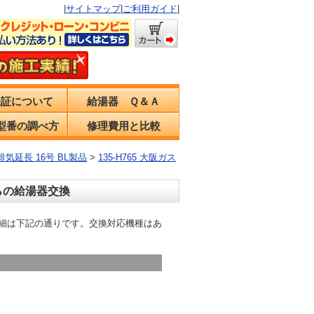
|
サイトマップ
|
ご利用ガイド
|
保証について
給湯器 Ｑ＆Ａ
型番の調べ方
修理費用と比較
排気延長 16号 BL製品
>
135-H765 大阪ガス
からの給湯器交換
す。 詳細は下記の通りです。交換対応機種はあ