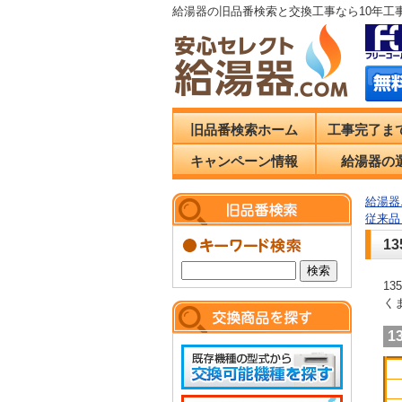
給湯器の旧品番検索と交換工事なら10年工
旧品番検索ホーム
工事完了ま
キャンペーン情報
給湯器の
給湯器.
従来品
1
1
く
1