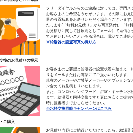
フリーダイヤルからのご連絡に対しては、専門ス
お客さまのご希望をうかがいます。その際にお見
器の設置写真をお送りいただく場合もございます
たします(「無料お見積り」から写真添付)。「無
お見積りに関しては原則としてメールにて返信さ
てお伺いしたいことがある場合は、電話でご連絡
※給湯器の設置写真の撮り方
交換のお見積りの提示
お客さまのご要望と給湯器の設置状況を踏まえ、
りをメールまたはお電話にてご提示いたします。
現在のメーカーやご希望メーカーやオプションな
ン含めてお見積もりいたします。
また、コンロやレンジフード、浴室・キッチン水
ます。給湯器と同時交換ですと更にお安くご提供
時に担当者までおしらせください。
※水栓交換同時キャンペーンはこちら
・ご購入
お見積り内容にご納得いただけましたら、給湯器