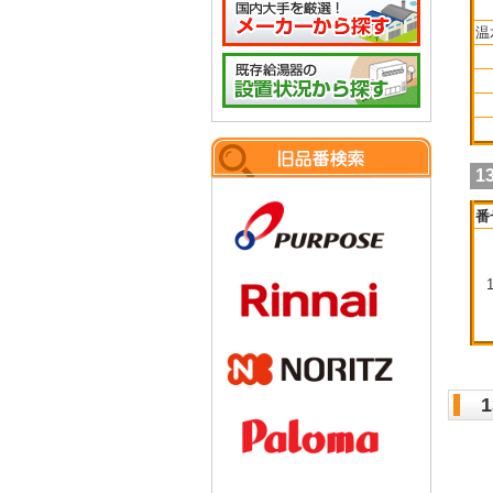
温
1
番