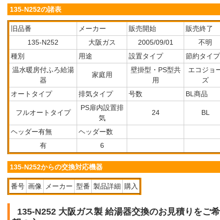
135-N252の諸表
旧品番
メーカー
販売開始
販売終了
135-N252
大阪ガス
2005/09/01
不明
種別
用途
設置タイプ
節約タイプ
温水暖房付ふろ給湯
壁掛型・PS型共
エコジョ
家庭用
器
用
ズ
オートタイプ
排気タイプ
号数
BL商品
PS扉内設置排
フルオートタイプ
24
BL
気
ヘッダー有無
ヘッダー数
有
6
135-N252からの交換対応機器
番号
画像
メーカー
型番
製品詳細
購入
135-N252 大阪ガス製 給湯器交換のお見積りをご希