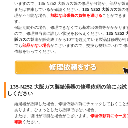
いますので、135-N252 大阪ガス製の修理が可能か、部品が製
または在庫しているか確認ください。
135-N252 大阪ガス
製の
理が不可能な場合、
無駄な出張費の負担を避ける
ことができま
す。
保証期間外の場合、修理できなくても基本出張費等がかかりま
ので、修理担当者に詳しい状況をお伝えください。
135-N252 
阪ガス
の製造が販売終了から10年を超えている製品は修理が可
でも
部品がない場合
がございますので、交換も視野にいれて 修
依頼を行ってください。
135-N252 大阪ガス製給湯器の修理依頼の前にお試
しください
給湯器が故障した場合、修理依頼の前にチェックしておくこと
あります。ひょっとしたら故障ではない場合、
または、復旧が可能な場合がございます。
修理依頼前に今一度
確認
ください。