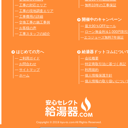
―
工事の対応エリア
―
無料10年の工事保証
―
工事の現地調査エリア
―
工事費用の詳細
開催中のキャンペーン
―
交換工事の施工事例
―
最大90％OFFセール
―
お客様の声
―
ローン無金利＆1,000円割引
―
工事スタッフの紹介
―
エコジョーズ無料7年保証
はじめての方へ
給湯器ドットコムについ
―
ご利用ガイド
―
会社概要
―
お問合わせ
―
特定商取引法に基づく表記
―
サイトマップ
―
利用規約
―
ホーム
―
個人情報保護方針
―
個人情報の取り扱いについ
Copyright © 2019 kyu-to.com All Rights Reserved.