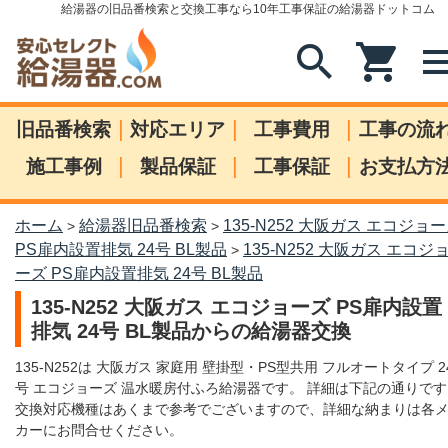
給湯器の旧品番検索と交換工事なら10年工事保証の給湯器ドットコム
search
shopping_cart
me
|
|
|
旧品番検索
対応エリア
工事費用
工事の流
|
|
|
施工事例
製品保証
工事保証
お支払方
ホーム
給湯器旧品番検索
135-N252 大阪ガス エコジョ
>
>
PS扉内設置排気 24号 BL製品
135-N252 大阪ガス エコジ
>
ーズ PS扉内設置排気 24号 BL製品
135-N252 大阪ガス エコジョーズ PS扉内設置
排気 24号 BL製品からの給湯器交換
135-N252は 大阪ガス 家庭用 壁掛型・PS型共用 フルオートタイプ 2
号 エコジョーズ 温水暖房付ふろ給湯器です。 詳細は下記の通りです
交換対応機種はあくまで参考でございますので、詳細な納まりは各
カーにお問合せください。