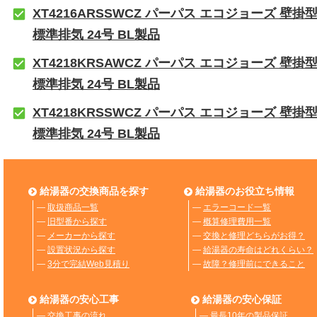
XT4216ARSSWCZ パーパス エコジョーズ 壁掛
標準排気 24号 BL製品
XT4218KRSAWCZ パーパス エコジョーズ 壁掛
標準排気 24号 BL製品
XT4218KRSSWCZ パーパス エコジョーズ 壁掛
標準排気 24号 BL製品
給湯器の交換商品を探す
給湯器のお役立ち情報
―
取扱商品一覧
―
エラーコード一覧
―
旧型番から探す
―
概算修理費用一覧
―
メーカーから探す
―
交換と修理どちらがお得？
―
設置状況から探す
―
給湯器の寿命はどれくらい？
―
3分で完結Web見積り
―
故障？修理前にできること
給湯器の安心工事
給湯器の安心保証
―
交換工事の流れ
―
最長10年の製品保証