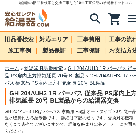
給湯器の旧品番検索と交換工事なら10年工事保証の給湯器ドットコム
search
shopping_cart
me
|
|
|
旧品番検索
対応エリア
工事費用
工事の流
|
|
|
施工事例
製品保証
工事保証
お支払方
ホーム
給湯器旧品番検索
GH-204AUH3-1R パーパス 従
>
>
品 PS扉内上方排気延長 20号 BL製品
GH-204AUH3-1R パ
>
パス 従来品 PS扉内上方排気延長 20号 BL製品
GH-204AUH3-1R パーパス 従来品 PS扉内上
排気延長 20号 BL製品からの給湯器交換
GH-204AUH3-1Rは パーパス 家庭用 PS型 オートタイプ 20号 従来
温水暖房付ふろ給湯器です。 詳細は下記の通りです。交換対応機種
あくまで参考でございますので、詳細な納まりは各メーカーにお問
ください。