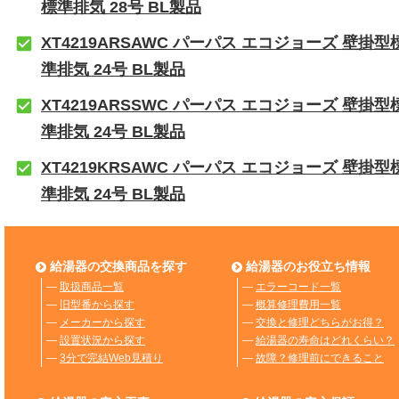
標準排気 28号 BL製品
XT4219ARSAWC パーパス エコジョーズ 壁掛型
準排気 24号 BL製品
XT4219ARSSWC パーパス エコジョーズ 壁掛型
準排気 24号 BL製品
XT4219KRSAWC パーパス エコジョーズ 壁掛型
準排気 24号 BL製品
給湯器の交換商品を探す
給湯器のお役立ち情報
―
取扱商品一覧
―
エラーコード一覧
―
旧型番から探す
―
概算修理費用一覧
―
メーカーから探す
―
交換と修理どちらがお得？
―
設置状況から探す
―
給湯器の寿命はどれくらい？
―
3分で完結Web見積り
―
故障？修理前にできること