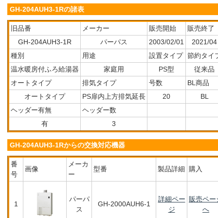
GH-204AUH3-1Rの諸表
旧品番
メーカー
販売開始
販売終了
GH-204AUH3-1R
パーパス
2003/02/01
2021/04
種別
用途
設置タイプ
節約タイ
温水暖房付ふろ給湯器
家庭用
PS型
従来品
オートタイプ
排気タイプ
号数
BL商品
オートタイプ
PS扉内上方排気延長
20
BL
ヘッダー有無
ヘッダー数
有
3
GH-204AUH3-1Rからの交換対応機器
番
メーカ
画像
型番
製品詳細
購入
号
ー
パーパ
詳細ペー
販売ペー
1
GH-2000AUH6-1
ス
ジ
へ