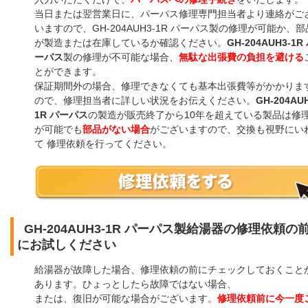
当日または翌営業日に、パーパス修理専門担当者より連絡がご
いますので、GH-204AUH3-1R パーパス製の修理が可能か、部
が製造または在庫しているか確認ください。
GH-204AUH3-1R
ーパス
製の修理が不可能な場合、
無駄な出張費の負担を避ける
とができます。
保証期間外の場合、修理できなくても基本出張費等がかかりま
ので、修理担当者に詳しい状況をお伝えください。
GH-204AU
1R パーパス
の製造が販売終了から10年を超えている製品は修
が可能でも
部品がない場合
がございますので、交換も視野にい
て 修理依頼を行ってください。
GH-204AUH3-1R パーパス製給湯器の修理依頼の
にお試しください
給湯器が故障した場合、修理依頼の前にチェックしておくこと
あります。ひょっとしたら故障ではない場合、
または、復旧が可能な場合がございます。
修理依頼前に今一度