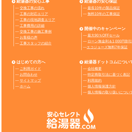
給湯器の安心工事
給湯器の安心保証
―
交換工事の流れ
―
最長10年の製品保証
―
工事の対応エリア
―
無料10年の工事保証
―
工事の現地調査エリア
―
工事費用の詳細
開催中のキャンペーン
―
交換工事の施工事例
―
最大90％OFFセール
―
お客様の声
―
ローン無金利＆1,000円割引
―
工事スタッフの紹介
―
エコジョーズ無料7年保証
はじめての方へ
給湯器ドットコムについ
―
ご利用ガイド
―
会社概要
―
お問合わせ
―
特定商取引法に基づく表記
―
サイトマップ
―
利用規約
―
ホーム
―
個人情報保護方針
―
個人情報の取り扱いについ