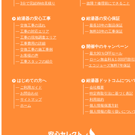
―
3分で完結Web見積り
―
故障？修理前にできること
給湯器の安心工事
給湯器の安心保証
―
交換工事の流れ
―
最長10年の製品保証
―
工事の対応エリア
―
無料10年の工事保証
―
工事の現地調査エリア
―
工事費用の詳細
開催中のキャンペーン
―
交換工事の施工事例
―
最大90％OFFセール
―
お客様の声
―
ローン無金利＆1,000円割引
―
工事スタッフの紹介
―
エコジョーズ無料7年保証
はじめての方へ
給湯器ドットコムについ
―
ご利用ガイド
―
会社概要
―
お問合わせ
―
特定商取引法に基づく表記
―
サイトマップ
―
利用規約
―
ホーム
―
個人情報保護方針
―
個人情報の取り扱いについ