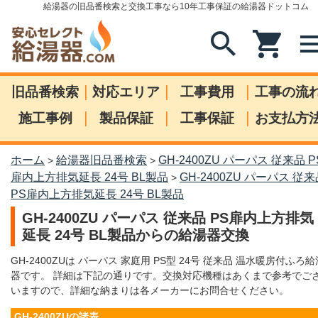
給湯器の旧品番検索と交換工事なら10年工事保証の給湯器ドットコム
search
shopping_cart
me
|
|
|
旧品番検索
対応エリア
工事費用
工事の流
|
|
|
施工事例
製品保証
工事保証
お支払方
ホーム
給湯器旧品番検索
GH-2400ZU パーパス 従来品 P
>
>
扉内上方排気延長 24号 BL製品
GH-2400ZU パーパス 従
>
PS扉内上方排気延長 24号 BL製品
GH-2400ZU パーパス 従来品 PS扉内上方排気
延長 24号 BL製品からの給湯器交換
GH-2400ZUは パーパス 家庭用 PS型 24号 従来品 温水暖房付ふろ給
器です。 詳細は下記の通りです。交換対応機種はあくまで参考でご
いますので、詳細な納まりは各メーカーにお問合せください。
GH-2400ZUの諸表