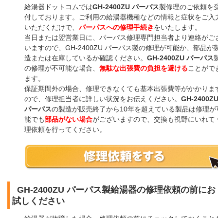
給湯器ドットコムでは
GH-2400ZU パーパス
製修理のご依頼を
付しております。ご利用の給湯器機種などの情報と症状をご入
いただくだけで、
パーパスへの修理手続き
をいたします。
当日または翌営業日に、パーパス修理専門担当者より連絡がご
いますので、GH-2400ZU パーパス製の修理が可能か、部品が
造または在庫しているか確認ください。
GH-2400ZU パーパス
の修理が不可能な場合、
無駄な出張費の負担を避ける
ことがで
ます。
保証期間外の場合、修理できなくても基本出張費等がかかりま
ので、修理担当者に詳しい状況をお伝えください。
GH-2400Z
パーパス
の製造が販売終了から10年を超えている製品は修理が
能でも
部品がない場合
がございますので、交換も視野にいれて 
理依頼を行ってください。
GH-2400ZU パーパス製給湯器の修理依頼の前にお
試しください