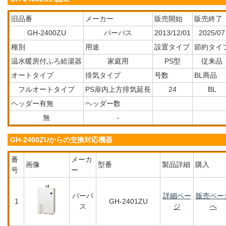
旧品番
メーカー
販売開始
販売終了
GH-2400ZU
パーパス
2013/12/01
2025/07
種別
用途
設置タイプ
節約タイ
温水暖房付ふろ給湯器
家庭用
PS型
従来品
オートタイプ
排気タイプ
号数
BL商品
フルオートタイプ
PS扉内上方排気延長
24
BL
ヘッダー有無
ヘッダー数
無
-
GH-2400ZUからの交換対応機器
番
メーカ
画像
型番
製品詳細
購入
号
ー
パーパ
詳細ペー
販売ペー
1
GH-2401ZU
ス
ジ
へ