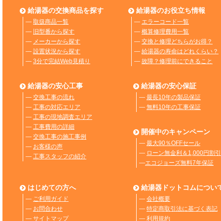
給湯器の交換商品を探す
給湯器のお役立ち情報
―
取扱商品一覧
―
エラーコード一覧
―
旧型番から探す
―
概算修理費用一覧
―
メーカーから探す
―
交換と修理どちらがお得？
―
設置状況から探す
―
給湯器の寿命はどれくらい？
―
3分で完結Web見積り
―
故障？修理前にできること
給湯器の安心工事
給湯器の安心保証
―
交換工事の流れ
―
最長10年の製品保証
―
工事の対応エリア
―
無料10年の工事保証
―
工事の現地調査エリア
―
工事費用の詳細
開催中のキャンペーン
―
交換工事の施工事例
―
最大90％OFFセール
―
お客様の声
―
ローン無金利＆1,000円割引
―
工事スタッフの紹介
―
エコジョーズ無料7年保証
はじめての方へ
給湯器ドットコムについ
―
ご利用ガイド
―
会社概要
―
お問合わせ
―
特定商取引法に基づく表記
―
サイトマップ
―
利用規約