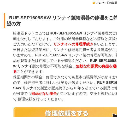
RUF-SEP1605SAW リンナイ製給湯器の修理をご
望の方
給湯器ドットコムでは
RUF-SEP1605SAW リンナイ
製修理のご
頼を受付しております。ご利用の給湯器機種などの情報と症状
ご入力いただくだけで、
リンナイへの修理手続き
をいたします
当日または翌営業日に、リンナイ修理専門担当者より連絡がご
いますので、RUF-SEP1605SAW リンナイ製の修理が可能か、
品が製造または在庫しているか確認ください。
RUF-SEP1605S
W リンナイ
製の修理が不可能な場合、
無駄な出張費の負担を避
る
ことができます。
保証期間外の場合、修理できなくても基本出張費等がかかりま
ので、修理担当者に詳しい状況をお伝えください。
RUF-SEP1
SAW リンナイ
の製造が販売終了から10年を超えている製品は
が可能でも
部品がない場合
がございますので、交換も視野にい
て 修理依頼を行ってください。