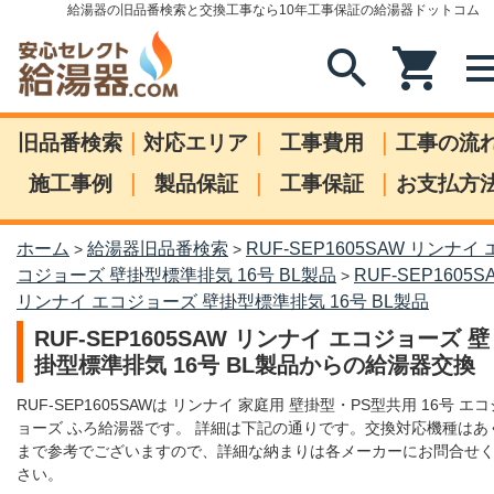
給湯器の旧品番検索と交換工事なら10年工事保証の給湯器ドットコム
search
shopping_cart
me
|
|
|
旧品番検索
対応エリア
工事費用
工事の流
|
|
|
施工事例
製品保証
工事保証
お支払方
ホーム
給湯器旧品番検索
RUF-SEP1605SAW リンナイ 
>
>
コジョーズ 壁掛型標準排気 16号 BL製品
RUF-SEP1605S
>
リンナイ エコジョーズ 壁掛型標準排気 16号 BL製品
RUF-SEP1605SAW リンナイ エコジョーズ 壁
掛型標準排気 16号 BL製品からの給湯器交換
RUF-SEP1605SAWは リンナイ 家庭用 壁掛型・PS型共用 16号 エコ
ョーズ ふろ給湯器です。 詳細は下記の通りです。交換対応機種はあ
まで参考でございますので、詳細な納まりは各メーカーにお問合せ
さい。