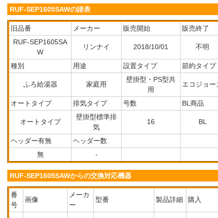
RUF-SEP1605SAWの諸表
旧品番
メーカー
販売開始
販売終了
RUF-SEP1605SA
リンナイ
2018/10/01
不明
W
種別
用途
設置タイプ
節約タイプ
壁掛型・PS型共
ふろ給湯器
家庭用
エコジョー
用
オートタイプ
排気タイプ
号数
BL商品
壁掛型標準排
オートタイプ
16
BL
気
ヘッダー有無
ヘッダー数
無
-
RUF-SEP1605SAWからの交換対応機器
番
メーカ
画像
型番
製品詳細
購入
号
ー