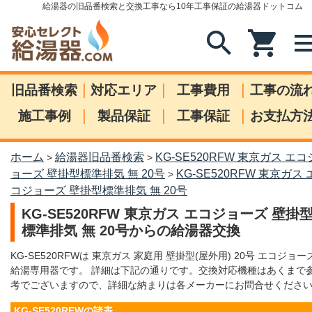
給湯器の旧品番検索と交換工事なら10年工事保証の給湯器ドットコム
search
shopping_cart
me
|
|
|
旧品番検索
対応エリア
工事費用
工事の流
|
|
|
施工事例
製品保証
工事保証
お支払方
ホーム
給湯器旧品番検索
KG-SE520RFW 東京ガス エコ
>
>
ョーズ 壁掛型標準排気 無 20号
KG-SE520RFW 東京ガス 
>
コジョーズ 壁掛型標準排気 無 20号
KG-SE520RFW 東京ガス エコジョーズ 壁掛
標準排気 無 20号からの給湯器交換
KG-SE520RFWは 東京ガス 家庭用 壁掛型(屋外用) 20号 エコジョー
給湯専用器です。 詳細は下記の通りです。交換対応機種はあくまで
考でございますので、詳細な納まりは各メーカーにお問合せくださ
KG-SE520RFWの諸表