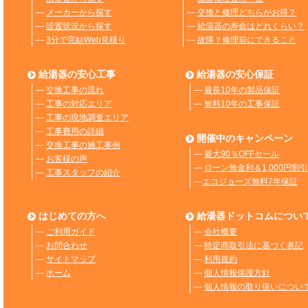
―
メーカーから探す
―
交換と修理どちらがお得？
―
設置状況から探す
―
給湯器の寿命はどれくらい？
―
3分で完結Web見積り
―
故障？修理前にできること
給湯器の安心工事
給湯器の安心保証
―
交換工事の流れ
―
最長10年の製品保証
―
工事の対応エリア
―
無料10年の工事保証
―
工事の現地調査エリア
―
工事費用の詳細
開催中のキャンペーン
―
交換工事の施工事例
―
最大90％OFFセール
―
お客様の声
―
ローン無金利＆1,000円割引
―
工事スタッフの紹介
―
エコジョーズ無料7年保証
はじめての方へ
給湯器ドットコムについ
―
ご利用ガイド
―
会社概要
―
お問合わせ
―
特定商取引法に基づく表記
―
サイトマップ
―
利用規約
―
ホーム
―
個人情報保護方針
―
個人情報の取り扱いについ