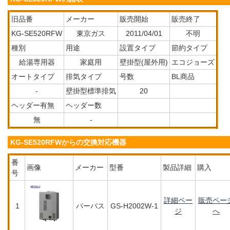
旧品番
メーカー
販売開始
販売終了
KG-SE520RFW
東京ガス
2011/04/01
不明
種別
用途
設置タイプ
節約タイプ
給湯専用器
家庭用
壁掛型(屋外用)
エコジョーズ
オートタイプ
排気タイプ
号数
BL商品
-
壁掛型標準排気
20
ヘッダー有無
ヘッダー数
無
-
KG-SE520RFWからの交換対応機器
番
画像
メーカー
型番
製品詳細
購入
号
詳細ペー
販売ペー
1
パーパス
GS-H2002W-1
ジ
へ