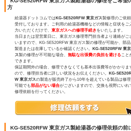
KG-SE520RFW 東京ガス製給湯器の修理をご希望
方
給湯器ドットコムでは
KG-SE520RFW 東京ガス
製修理のご依頼
受付しております。ご利用の給湯器機種などの情報と症状をご
力いただくだけで、
東京ガスへの修理手続き
をいたします。
当日または翌営業日に、東京ガス修理専門担当者より連絡がご
いますので、KG-SE520RFW 東京ガス製の修理が可能か、部
製造または在庫しているか確認ください。
KG-SE520RFW 東
ス
製の修理が不可能な場合、
無駄な出張費の負担を避ける
こと
できます。
保証期間外の場合、修理できなくても基本出張費等がかかりま
ので、修理担当者に詳しい状況をお伝えください。
KG-SE520
W 東京ガス
の製造が販売終了から10年を超えている製品は修理
可能でも
部品がない場合
がございますので、交換も視野にいれ
修理依頼を行ってください。
KG-SE520RFW 東京ガス製給湯器の修理依頼の前