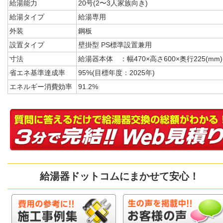
給湯能力
20号(2〜3人家族向き)
給湯タイプ
給湯専用
外装
鋼板
設置タイプ
壁掛型 PS標準設置兼用
寸法
給湯器本体 ：幅470×高さ600×奥行225(mm)
省エネ基準達成率
95%(目標年度：2025年)
エネルギー消費効率
91.2%
給湯器ドットコムにまかせて安心！