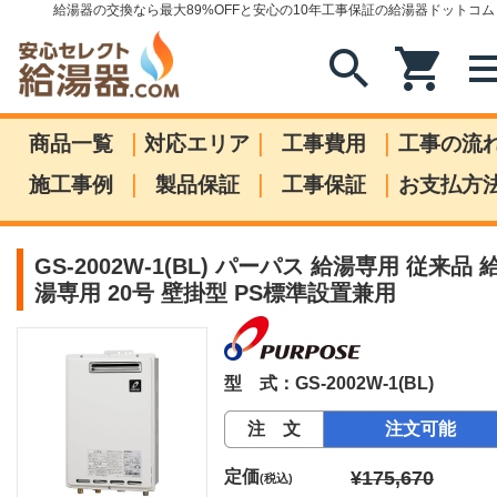
給湯器の交換なら最大89%OFFと安心の10年工事保証の給湯器ドットコム
search
shopping_cart
me
|
|
|
商品一覧
対応エリア
工事費用
工事の流
|
|
|
施工事例
製品保証
工事保証
お支払方
GS-2002W-1(BL) パーパス 給湯専用 従来品 
湯専用 20号 壁掛型 PS標準設置兼用
型 式：GS-2002W-1(BL)
注 文
注文可能
定価
¥175,670
(税込)