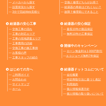
―
メーカーから探す
―
交換と修理どちらがお得？
―
設置状況から探す
―
給湯器の寿命はどれくらい？
―
3分で完結Web見積り
―
故障？修理前にできること
給湯器の安心工事
給湯器の安心保証
―
交換工事の流れ
―
最長10年の製品保証
―
工事の対応エリア
―
無料10年の工事保証
―
工事の現地調査エリア
―
工事費用の詳細
開催中のキャンペーン
―
交換工事の施工事例
―
ローン無金利＆1,000円割引
―
お客様の声
―
エコジョーズ無料7年保証
―
工事スタッフの紹介
はじめての方へ
給湯器ドットコムについて
―
ご利用ガイド
―
会社概要
―
お問合わせ
―
特定商取引法に基づく表記
―
サイトマップ
―
利用規約
―
ホーム
―
個人情報保護方針
―
個人情報の取り扱いについて