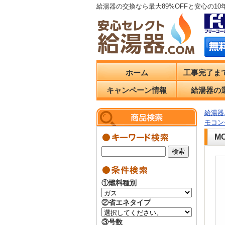
給湯器の交換なら最大89%OFFと安心の1
ホーム
工事完了ま
キャンペーン情報
給湯器の
給湯器.
モコン
M
①燃料種別
②省エネタイプ
③号数