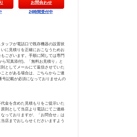
り
お問合わせ
中
24時間受付中
スタッフが電話口で既存機器の設置状
さいに見積りを正確におこなうためお
合もございます。手順に関しては専門
から写真添付)。「無料お見積り」と
原則としてメールにて返信させていた
いことがある場合は、ごちらからご連
番号記載が必須になっておりませんの
事代金を含めた見積もりをご提示いた
、原則として当店より電話にてご連絡
となっておりますが、「お問合せ」は
に当店までおしらせくださいますよう