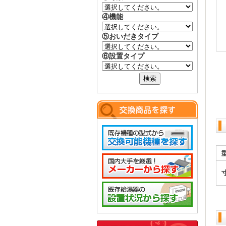
④機能
⑤おいだきタイプ
⑥設置タイプ