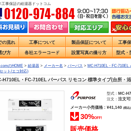
0年工事保証の給湯器ドットコム
での流れ
工事について
製品保証について
工事
選び方
各社エラーコード
設置写真の撮り方
型式・
comのHOME
>
給湯器
>
メーカー名
>
パーパス
>
MC-H710EL・FC-71
セット/エコ対応)
C-H710EL・FC-710EL パーパス リモコン 標準タイプ(台所
MC-H
型式：
注文可
注文：
メーカー小売価格 : ¥41,140
(税込)
30%
OFF!
販売価格