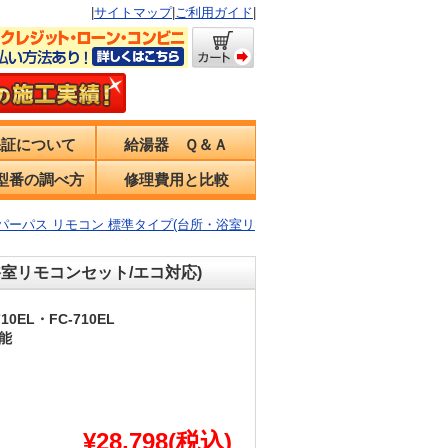
|
サイトマップ
|
ご利用ガイド
|
保証について
給湯器 Ｑ＆Ａ
型番の調べ方
修理費用と比較
0EL パーパス リモコン 標準タイプ(台所・浴室リ
・浴室リモコンセット/エコ対応)
710EL・FC-710EL
能
¥28,798(税込)