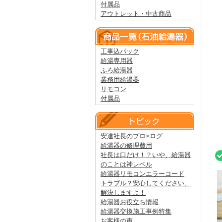
付属品
アウトレット・中古商品
工事込パック
給湯専用器
ふろ給湯器
業務用給湯器
リモコン
付属品
安達社長のプロ×ログ
給湯器の修理費用
社長は口だけ！？いや、給湯器
のことは神レベル
給湯器リモコンエラーコード
トラブル？安心してください、
解決しますよ！
給湯器お役立ち情報
給湯器交換施工事例特集
お客様の声