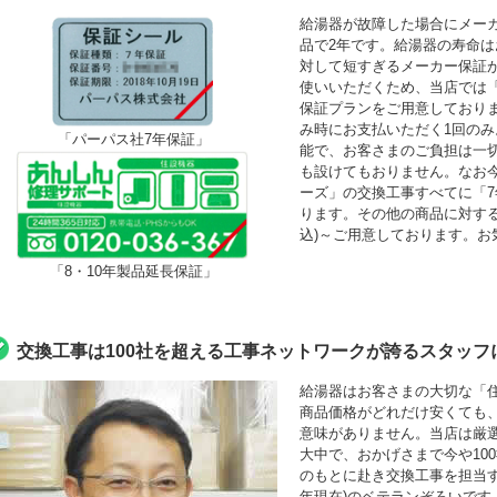
給湯器が故障した場合にメーカ
品で2年です。給湯器の寿命は
対して短すぎるメーカー保証
使いいただくため、当店では「最
保証プランをご用意しており
み時にお支払いただく1回の
「パーパス社7年保証」
能で、お客さまのご負担は一
も設けてもおりません。なお
ーズ」の交換工事すべてに「
ります。その他の商品に対する「
込)～ご用意しております。お
「8・10年製品延長保証」
交換工事は100社を超える工事ネットワークが誇るスタッフ
給湯器はお客さまの大切な「
商品価格がどれだけ安くても
意味がありません。当店は厳
大中で、おかげさまで今や10
のもとに赴き交換工事を担当する
年現在)のベテランぞろいです