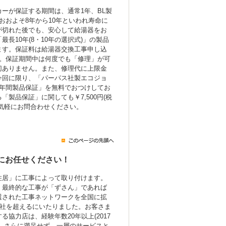
ーが保証する期間は、通常1年、BL製
おおよそ8年から10年といわれ寿命に
が切れた後でも、安心して給湯器をお
長10年(8・10年の選択式)」の製品
ます。保証料は給湯器交換工事申し込
み。保証期間中は何度でも「修理」が可
切ありません。また、修理代に上限金
今回に限り、「パーパス社製エコジョ
7年間製品保証」を無料でおつけしてお
製品保証」に関しても￥7,500円(税
気軽にお問合わせください。
にお任せください！
住居」に工事によって取り付けます。
、最終的な工事が「ずさん」であれば
選された工事ネットワークを全国に拡
0社を超えるにいたりました。お客さま
協力店は、経験年数20年以上(2017
。さらに満足せず、一層のサービスと