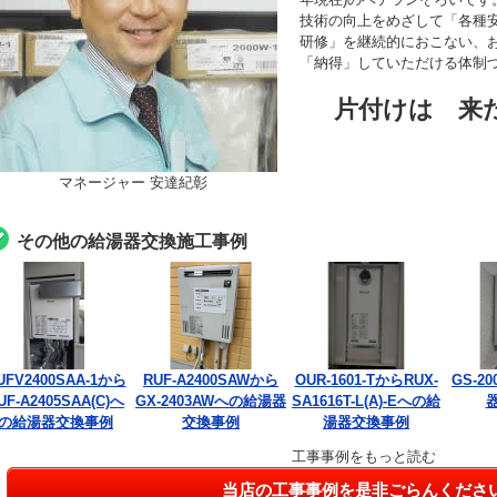
技術の向上をめざして「各種
研修」を継続的におこない、
「納得」していただける体制
片付けは 来
マネージャー 安達紀彰
その他の給湯器交換施工事例
UFV2400SAA-1から
RUF-A2400SAWから
OUR-1601-TからRUX-
GS-2
UF-A2405SAA(C)へ
GX-2403AWへの給湯器
SA1616T-L(A)-Eへの給
の給湯器交換事例
交換事例
湯器交換事例
工事事例をもっと読む
当店の工事事例を是非ごらんくださ