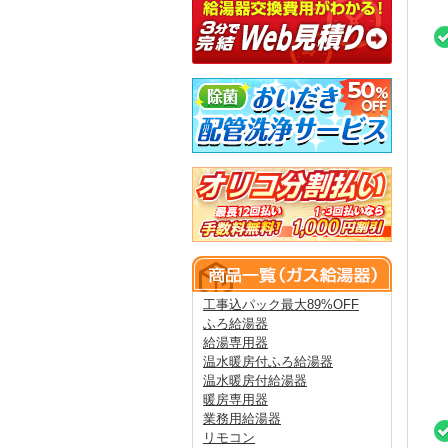
工事込パック最大89%OFF
ふろ給湯器
給湯専用器
温水暖房付ふろ給湯器
温水暖房付給湯器
暖房専用器
業務用給湯器
リモコン