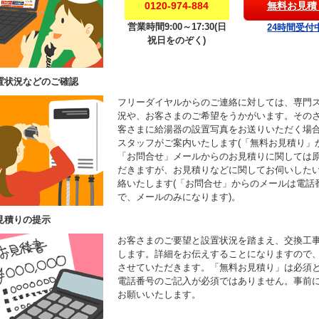
0120-974-884
無料お見積
営業時間9:00～17:30(日
24時間受付
祝日をのぞく)
置状況などのご確認
フリーダイヤルからのご連絡に対しては、専門
況や、お客さまのご希望をうかがいます。その
客さまに給湯器の設置写真をお送りいただく場
スタッフがご案内いたします(「無料お見積り」
「お問合せ」メールからのお見積りに関しては
だきますが、お見積りなどに関してお伺いした
絡いたします(「お問合せ」からのメールは電話
で、メールのみになります)。
見積りの提示
お客さまのご要望と設置状況を踏まえ、交換工
します。詳細をお伝えすることになりますので
させていただきます。「無料お見積り」は必須
電話番号のご記入が必須ではありません。事前
お願いいたします。