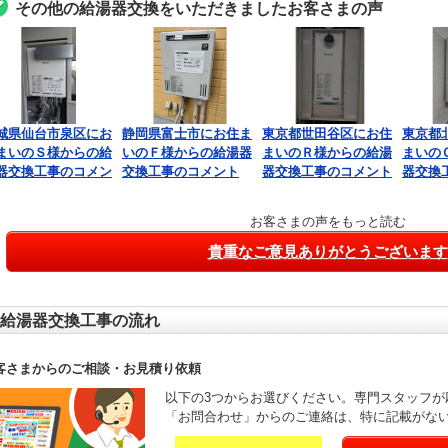
その他の給湯器交換をいただきましたお客さまの声
城県仙台市泉区にお
静岡県富士市にお住ま
東京都世田谷区にお住
東京都
まいのＳ様からの給
いのＦ様からの給湯器
まいのＲ様からの給湯
まいの
器交換工事のコメン
交換工事のコメント
器交換工事のコメント
器交換
お客さまの声をもっと読む
貴重なご意見ありがとうございます
給湯器交換工事の流れ
客さまからのご相談・お見積り依頼
以下の3つからお選びください。専門スタッフが
「お問合わせ」からのご連絡は、特に記載がな