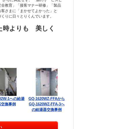
安全教育」「接客マナー研修」「製品
お客さまに「まかせてよかった」と
づくりに日々とりくんでいます。
た時よりも 美しく
002W-1への給湯
GQ-1620WZ-FFAから
器交換事例
GQ-1620WZ-FFA-3へ
の給湯器交換事例
い