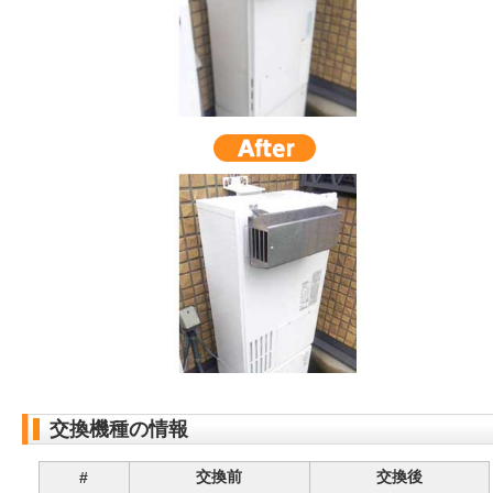
交換機種の情報
交換前
交換後
#