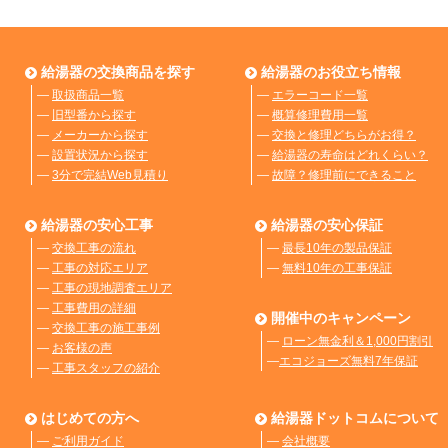
給湯器の交換商品を探す
給湯器のお役立ち情報
―
取扱商品一覧
―
エラーコード一覧
―
旧型番から探す
―
概算修理費用一覧
―
メーカーから探す
―
交換と修理どちらがお得？
―
設置状況から探す
―
給湯器の寿命はどれくらい？
―
3分で完結Web見積り
―
故障？修理前にできること
給湯器の安心工事
給湯器の安心保証
―
交換工事の流れ
―
最長10年の製品保証
―
工事の対応エリア
―
無料10年の工事保証
―
工事の現地調査エリア
―
工事費用の詳細
開催中のキャンペーン
―
交換工事の施工事例
―
ローン無金利＆1,000円割引
―
お客様の声
―
エコジョーズ無料7年保証
―
工事スタッフの紹介
はじめての方へ
給湯器ドットコムについて
―
ご利用ガイド
―
会社概要