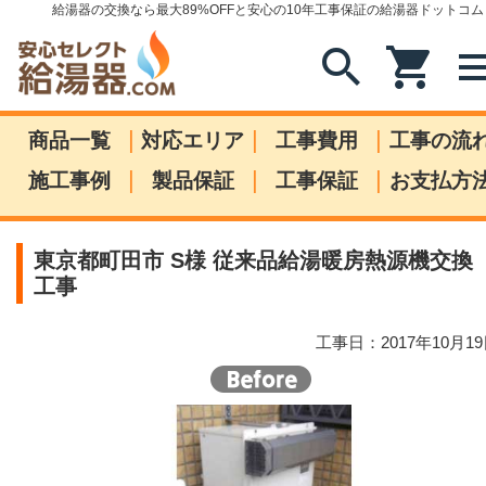
給湯器の交換なら最大89%OFFと安心の10年工事保証の給湯器ドットコム
search
shopping_cart
me
|
|
|
商品一覧
対応エリア
工事費用
工事の流
|
|
|
施工事例
製品保証
工事保証
お支払方
東京都町田市 S様 従来品給湯暖房熱源機交換
工事
工事日：2017年10月1