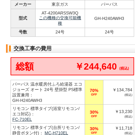
メーカー
東京ガス
パーパス
AT-4200ARSSW3Q
この機種の交換可能機
型式
GH-H240AWH3
種
号数
24号
24号
交換工事の費用
総額
￥244,640
(税込)
パーパス 温水暖房付ふろ給湯器 エコ
ジョーズ オート 24号 壁掛型 PS標準
￥134,784
70%
設置兼用：
OFF
(税込)
GH-H240AWH3
リモコン 標準タイプ(浴室リモコン/
￥13,230
30%
エコ対応)：
OFF
(税込)
FC-710EL
リモコン 標準タイプ(台所リモコン/
￥11,718
30%
静音ボタン付)：
MC-H710EL
OFF
(税込)