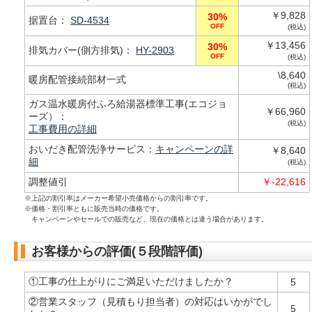
￥9,828
30%
据置台：
SD-4534
OFF
(税込)
￥13,456
30%
排気カバー(側方排気)：
HY-2903
OFF
(税込)
\8,640
暖房配管接続部材一式
(税込)
ガス温水暖房付ふろ給湯器標準工事(エコジョ
￥66,960
ーズ）：
(税込)
工事費用の詳細
おいだき配管洗浄サービス：
キャンペーンの詳
￥8,640
細
(税込)
調整値引
￥-22,616
※上記の割引率はメーカー希望小売価格からの割引率です。
※価格・割引率ともに販売当時の価格です。
キャンペーンやセールでの販売など、現在の価格とは違う場合があります。
お客様からの評価(５段階評価)
①工事の仕上がりにご満足いただけましたか？
5
②営業スタッフ（見積もり担当者）の対応はいかがでし
5