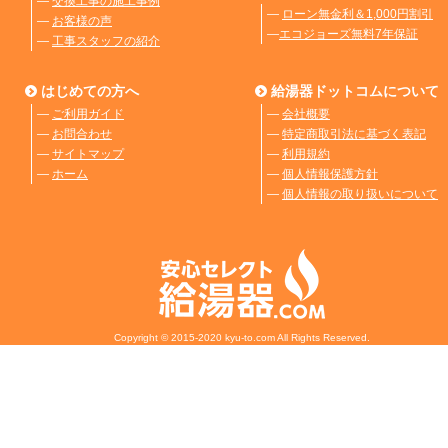
―
交換工事の施工事例
―
ローン無金利＆1,000円割引
―
お客様の声
―
エコジョーズ無料7年保証
―
工事スタッフの紹介
はじめての方へ
給湯器ドットコムについて
―
ご利用ガイド
―
会社概要
―
お問合わせ
―
特定商取引法に基づく表記
―
サイトマップ
―
利用規約
―
ホーム
―
個人情報保護方針
―
個人情報の取り扱いについて
Copyright © 2015-2020 kyu-to.com All Rights Reserved.