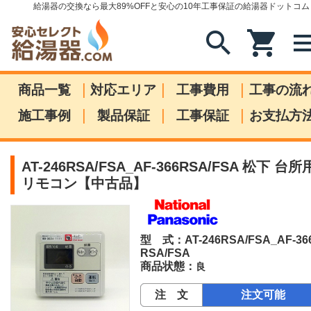
給湯器の交換なら最大89%OFFと安心の10年工事保証の給湯器ドットコム
search
shopping_cart
me
|
|
|
商品一覧
対応エリア
工事費用
工事の流
|
|
|
施工事例
製品保証
工事保証
お支払方
AT-246RSA/FSA_AF-366RSA/FSA 松下 台所
リモコン【中古品】
型 式：AT-246RSA/FSA_AF-36
RSA/FSA
商品状態：
良
注 文
注文可能