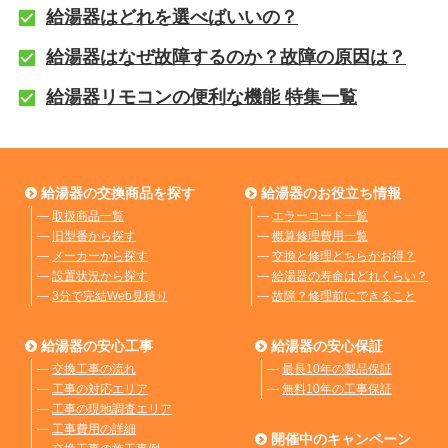
給湯器はどれを選べばいいの？
給湯器はなぜ故障するのか？故障の原因は？
給湯器リモコンの便利な機能 特集一覧
給湯器の交換商品を探す
給湯器のお役立ち情報
―
取扱商品一覧
―
エラーコード一覧
―
旧型番から探す
―
概算修理費用一覧
―
メーカーから探す
―
交換と修理どちらがお得？
―
設置状況から探す
―
給湯器の寿命はどれくらい？
―
3分で完結Web見積り
―
故障？修理前にできること
給湯器の安心工事
給湯器の安心保証
―
交換工事の流れ
―
最長10年の製品保証
―
工事の対応エリア
―
無料10年の工事保証
―
工事の現地調査エリア
―
工事費用の詳細
開催中のキャンペーン