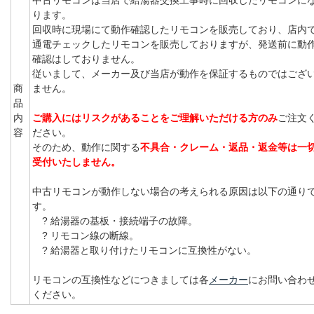
中古リモコンは当店で給湯器交換工事時に回収したリモコンに
ります。
回収時に現場にて動作確認したリモコンを販売しており、店内
通電チェックしたリモコンを販売しておりますが、発送前に動
確認はしておりません。
従いまして、メーカー及び当店が動作を保証するものではござ
商
ません。
品
内
ご購入にはリスクがあることをご理解いただける方のみ
ご注文
容
ださい。
そのため、動作に関する
不具合・クレーム・返品・返金等は一
受付いたしません。
中古リモコンが動作しない場合の考えられる原因は以下の通り
す。
? 給湯器の基板・接続端子の故障。
? リモコン線の断線。
? 給湯器と取り付けたリモコンに互換性がない。
リモコンの互換性などにつきましては各
メーカー
にお問い合わ
ください。