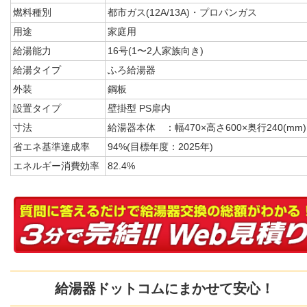
燃料種別
都市ガス(12A/13A)・プロパンガス
用途
家庭用
給湯能力
16号(1〜2人家族向き)
給湯タイプ
ふろ給湯器
外装
鋼板
設置タイプ
壁掛型 PS扉内
寸法
給湯器本体 ：幅470×高さ600×奥行240(mm)
省エネ基準達成率
94%(目標年度：2025年)
エネルギー消費効率
82.4%
給湯器ドットコムにまかせて安心！