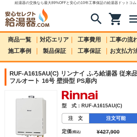
給湯器の交換なら最大89%OFFと安心の10年工事保証の給湯器ドットコム
search
shopping_cart
me
|
|
|
商品一覧
対応エリア
工事費用
工事の流
|
|
|
施工事例
製品保証
工事保証
お支払方
RUF-A1615AU(C) リンナイ ふろ給湯器 従来
フルオート 16号 壁掛型 PS扉内
型 式：RUF-A1615AU(C)
注 文
注文可能
定価
¥427,900
(税込)