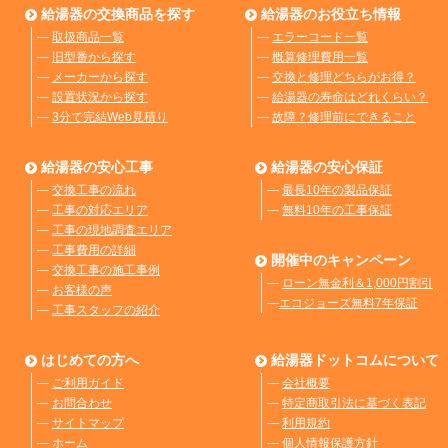
給湯器の交換商品を探す
給湯器のお役立ち情報
―
取扱商品一覧
―
エラーコード一覧
―
旧型番から探す
―
概算修理費用一覧
―
メーカーから探す
―
交換と修理どちらがお得？
―
設置状況から探す
―
給湯器の寿命はどれくらい？
―
3分で完結Web見積り
―
故障？修理前にできること
給湯器の安心工事
給湯器の安心保証
―
交換工事の流れ
―
最長10年の製品保証
―
工事の対応エリア
―
無料10年の工事保証
―
工事の現地調査エリア
―
工事費用の詳細
開催中のキャンペーン
―
交換工事の施工事例
―
ローン無金利＆1,000円割引
―
お客様の声
―
エコジョーズ無料7年保証
―
工事スタッフの紹介
はじめての方へ
給湯器ドットコムについて
―
ご利用ガイド
―
会社概要
―
お問合わせ
―
特定商取引法に基づく表記
―
サイトマップ
―
利用規約
―
ホーム
―
個人情報保護方針