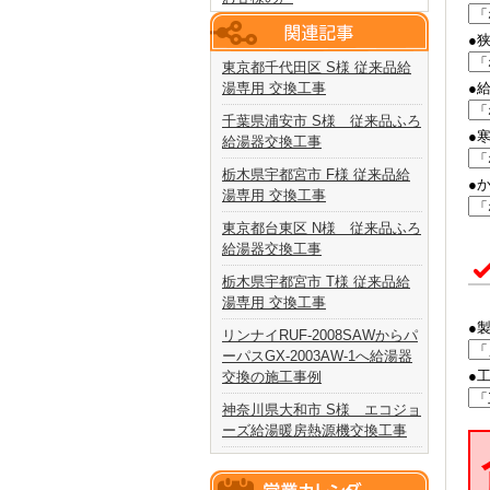
●
東京都千代田区 S様 従来品給
湯専用 交換工事
●
千葉県浦安市 S様 従来品ふろ
●
給湯器交換工事
栃木県宇都宮市 F様 従来品給
●
湯専用 交換工事
東京都台東区 N様 従来品ふろ
給湯器交換工事
栃木県宇都宮市 T様 従来品給
湯専用 交換工事
●
リンナイRUF-2008SAWからパ
ーパスGX-2003AW-1へ給湯器
●
交換の施工事例
神奈川県大和市 S様 エコジョ
ーズ給湯暖房熱源機交換工事