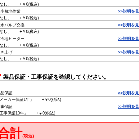
狭小敷地作業
>>説明を
給水バルブ交換
>>説明を
寒冷地ヒーター
>>説明を
かさ上げ
>>説明を
製品保証・工事保証を確認してください。
製品保証
>>説明を
工事保証
>>説明を
合計
(税込)