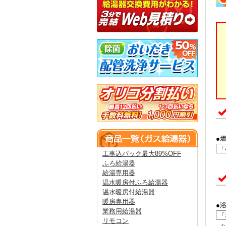
●
工事込パック最大89%OFF
ふろ給湯器
給湯専用器
温水暖房付ふろ給湯器
温水暖房付給湯器
暖房専用器
●
業務用給湯器
リモコン