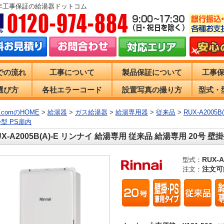
0年工事保証の給湯器ドットコム
での流れ
工事について
製品保証について
工事
選び方
各社エラーコード
設置写真の撮り方
型式・
comのHOME
>
給湯器
>
ガス給湯器
>
給湯専用器
>
従来品
>
RUX-A200
掛型 PS扉内
UX-A2005B(A)-E リンナイ 給湯専用 従来品 給湯専用 20号 壁
RUX-A
型式：
注文可
注文：