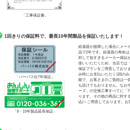
「工事保証書」
1回きりの保証料で、最長10年間製品を保証いたします！
給湯器が故障した場合にメーカ
品で2年です。給湯器の寿命は
対して短すぎるメーカー保証
使いいただくため、当店では「最
保証プランをご用意しており
み時にお支払いただく1回の
「パーパス社7年保証」
能で、お客さまのご負担は一
も設けてもおりません。なお
ーズ」の交換工事すべてに「
ります。その他の商品に対する「
込)～ご用意しております。お
「8・10年製品延長保証」