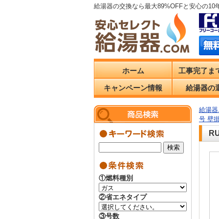
給湯器の交換なら最大89%OFFと安心の1
ホーム
工事完了ま
キャンペーン情報
給湯器の
給湯器.
号 壁
R
①燃料種別
②省エネタイプ
③号数