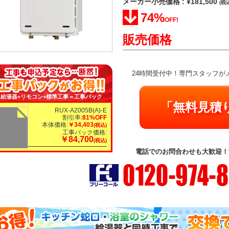
メーカー小売価格 : ¥181,500
(税
74%
OFF!
販売価格
24時間受付中！専門スタッフが
給湯器+リモコン+標準工事＝工事パック
「無料見積
RUX-A2005B(A)-E
割引率:
81%OFF
本体価格:
￥34,403
(税込)
工事パック価格:
￥84,700
(税込)
電話でのお問合わせも大歓迎！営業