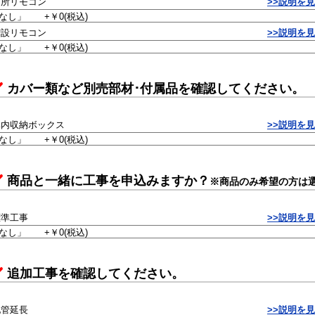
台所リモコン
>>説明を
増設リモコン
>>説明を
カバー類など別売部材･付属品を確認してください。
扉内収納ボックス
>>説明を
商品と一緒に工事を申込みますか？
※商品のみ希望の方は
標準工事
>>説明を
追加工事を確認してください。
配管延長
>>説明を