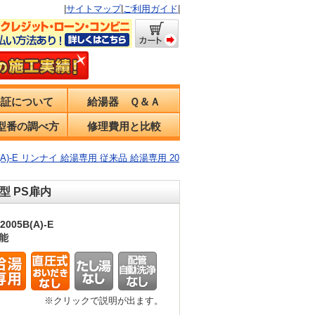
|
サイトマップ
|
ご利用ガイド
|
保証について
給湯器 Ｑ＆Ａ
型番の調べ方
修理費用と比較
5B(A)-E リンナイ 給湯専用 従来品 給湯専用 20
掛型 PS扉内
2005B(A)-E
能
※クリックで説明が出ます。