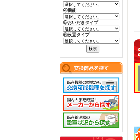
④機能
⑤おいだきタイプ
⑥設置タイプ