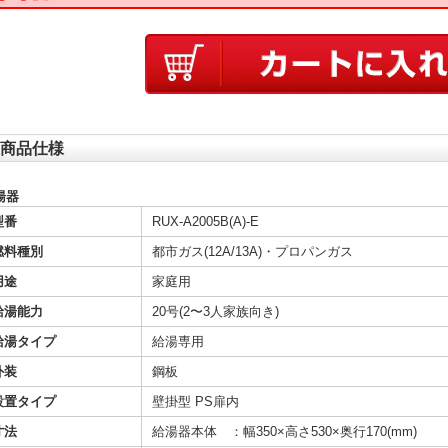
商品仕様
湯器
型番
RUX-A2005B(A)-E
燃料種別
都市ガス(12A/13A)・プロパンガス
用途
家庭用
給湯能力
20号(2〜3人家族向き)
給湯タイプ
給湯専用
外装
鋼板
設置タイプ
壁掛型 PS扉内
寸法
給湯器本体 ：幅350×高さ530×奥行170(mm)