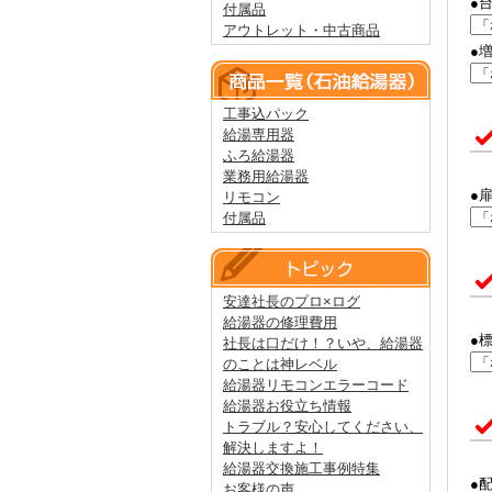
●
付属品
アウトレット・中古商品
●
工事込パック
給湯専用器
ふろ給湯器
業務用給湯器
●
リモコン
付属品
安達社長のプロ×ログ
給湯器の修理費用
●
社長は口だけ！？いや、給湯器
のことは神レベル
給湯器リモコンエラーコード
給湯器お役立ち情報
トラブル？安心してください、
解決しますよ！
給湯器交換施工事例特集
●
お客様の声