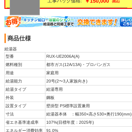
￥150,000
工事パック価格:
(税込)
商品仕様
給湯器
型番
RUX-UE2006A(A)
燃料種別
都市ガス(12A/13A)・プロパンガス
用途
家庭用
給湯能力
20号(2〜3人家族向き)
給湯タイプ
給湯専用
外装
鋼板
設置タイプ
壁掛型 PS標準設置兼用
寸法
給湯器本体 ：幅350×高さ530×奥行190(mm)
省エネ基準達成率
107%(目標年度：2025年)
エネルギー消費効率
91.0%