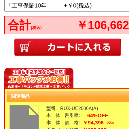
合計
￥106,662
(税込)
給湯器+リモコン+標準工事＝工事パック
関連商品
型番：RUX-UE2006A(A)
64%OFF
本 体 割引率:
￥94,396
本 体 価 格:
(税込)