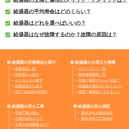
給湯器の平均寿命はどのくらい？
給湯器はどれを選べばいいの？
給湯器はなぜ故障するのか？故障の原因は？
給湯器の交換商品を探す
給湯器のお役立ち情報
―
取扱商品一覧
―
エラーコード一覧
―
旧型番から探す
―
概算修理費用一覧
―
メーカーから探す
―
交換と修理どちらがお得？
―
設置状況から探す
―
給湯器の寿命はどれくらい？
―
3分で完結Web見積り
―
故障？修理前にできること
給湯器の安心工事
給湯器の安心保証
―
交換工事の流れ
―
最長10年の製品保証
―
工事の対応エリア
―
無料10年の工事保証
―
工事の現地調査エリア