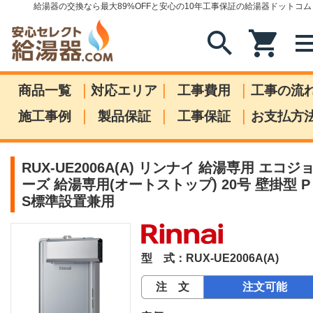
給湯器の交換なら最大89%OFFと安心の10年工事保証の給湯器ドットコム
search
shopping_cart
me
|
|
|
商品一覧
対応エリア
工事費用
工事の流
|
|
|
施工事例
製品保証
工事保証
お支払方
RUX-UE2006A(A) リンナイ 給湯専用 エコジ
ーズ 給湯専用(オートストップ) 20号 壁掛型 P
S標準設置兼用
型 式：RUX-UE2006A(A)
注 文
注文可能