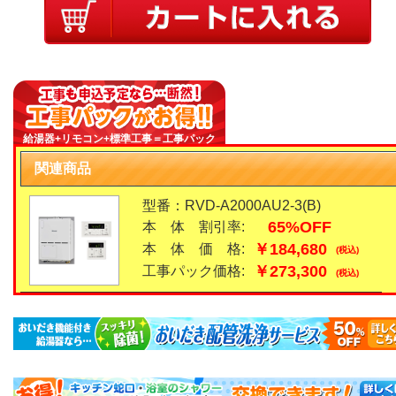
給湯器+リモコン+標準工事＝工事パック
関連商品
型番：RVD-A2000AU2-3(B)
65%OFF
本 体 割引率:
￥184,680
本 体 価 格:
(税込)
￥273,300
工事パック価格:
(税込)