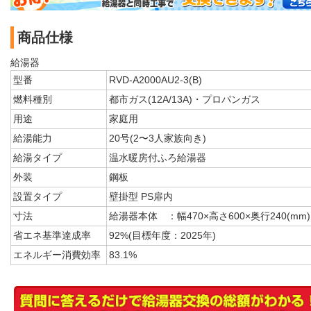
商品仕様
給湯器
型番
RVD-A2000AU2-3(B)
燃料種別
都市ガス(12A/13A)・プロパンガス
用途
家庭用
給湯能力
20号(2〜3人家族向き)
給湯タイプ
温水暖房付ふろ給湯器
外装
鋼板
設置タイプ
壁掛型 PS扉内
寸法
給湯器本体 ：幅470×高さ600×奥行240(mm)
省エネ基準達成率
92%(目標年度：2025年)
エネルギー消費効率
83.1%