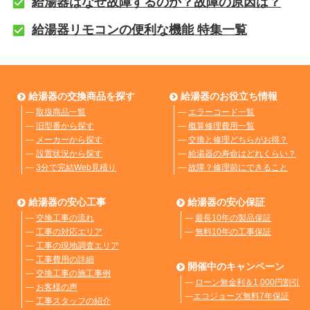
給湯器はなぜ故障するのか？故障の原因は？
給湯器リモコンの便利な機能 特集一覧
給湯器の交換商品を探す
給湯器のお役立ち情報
―
取扱商品一覧
―
エラーコード一覧
―
旧型番から探す
―
概算修理費用一覧
―
メーカーから探す
―
交換と修理どちらがお得？
―
設置状況から探す
―
給湯器の寿命はどれくらい？
―
3分で完結Web見積り
―
故障？修理前にできること
給湯器の安心工事
給湯器の安心保証
―
交換工事の流れ
―
最長10年の製品保証
―
工事の対応エリア
―
無料10年の工事保証
―
工事の現地調査エリア
―
工事費用の詳細
開催中のキャンペーン
―
交換工事の施工事例
―
ローン無金利＆1,000円割引
―
お客様の声
―
エコジョーズ無料7年保証
―
工事スタッフの紹介