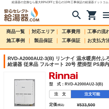
給湯器の交換なら最大89%OFFと安心の10年工事保証の給湯器ドットコム
search
shopping_cart
me
|
|
|
商品一覧
対応エリア
工事費用
工事の流
|
|
|
施工事例
製品保証
工事保証
お支払方
RVD-A2000AU2-3(B) リンナイ 温水暖房付ふ
給湯器 従来品 フルオート 20号 壁掛型 PS扉
型 式：RVD-A2000AU2-3(B)
注 文
注文可能
定価
¥533,500
(税込)