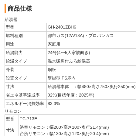
商品仕様
給湯器
型番
GH-2401ZBH6
燃料種別
都市ガス(12A/13A)・プロパンガス
用途
家庭用
給湯能力
24号(4〜5人家族向き)
給湯タイプ
温水暖房付ふろ給湯器
外装
鋼板
設置タイプ
壁掛型 PS扉内
寸法
給湯器本体 ：幅480×高さ750×奥行250(mm)
省エネ基準達成率
92%(目標年度：2025年)
エネルギー消費効率
83.3%
リモコン
型番
TC-713E
浴室リモコン：幅200×高さ100×奥行21.4(mm)
寸法
台所リモコン：幅130×高さ120×奥行20.4(mm)