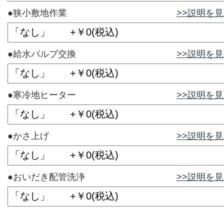
●狭小敷地作業
>>説明を
●給水バルブ交換
>>説明を
●寒冷地ヒーター
>>説明を
●かさ上げ
>>説明を
●おいだき配管洗浄
>>説明を