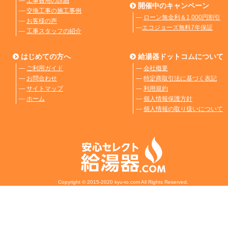
―
工事費用の詳細
開催中のキャンペーン
―
交換工事の施工事例
―
ローン無金利＆1,000円割引
―
お客様の声
―
エコジョーズ無料7年保証
―
工事スタッフの紹介
はじめての方へ
給湯器ドットコムについて
―
ご利用ガイド
―
会社概要
―
お問合わせ
―
特定商取引法に基づく表記
―
サイトマップ
―
利用規約
―
ホーム
―
個人情報保護方針
―
個人情報の取り扱いについて
Copyright © 2015-2020 kyu-to.com All Rights Reserved.