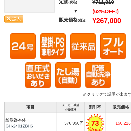
定価
¥711,810
(税込)
▼
(62%OFF!)
¥267,000
販売価格
(税込)
※クリックで説明が出ま
メーカー希望
項目
割引率
販売価格
小売価格
給湯器本体：
73
576,950円
150,22
GH-2401ZBH6