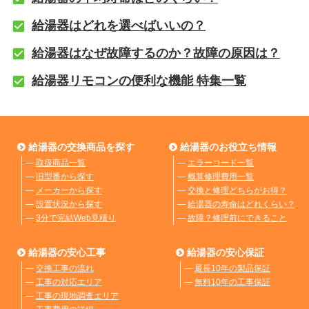
給湯器はどれを選べばいいの？
給湯器はなぜ故障するのか？故障の原因は？
給湯器リモコンの便利な機能 特集一覧
給湯器の交換商品を探す
給湯器のお役立ち情報
―
取扱商品一覧
―
エラーコード一覧
―
旧型番から探す
―
概算修理費用一覧
―
メーカーから探す
―
交換と修理どちらがお得？
―
設置状況から探す
―
給湯器の寿命はどれくらい？
―
3分で完結Web見積り
―
故障？修理前にできること
給湯器の安心工事
給湯器の安心保証
―
交換工事の流れ
―
最長10年の製品保証
―
工事の対応エリア
―
無料10年の工事保証
―
工事の現地調査エリア