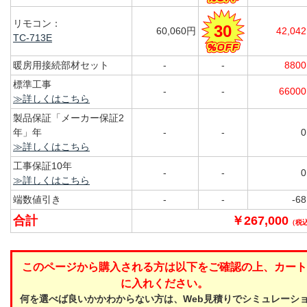
リモコン：
30
60,060円
42,04
TC-713E
暖房用接続部材セット
-
-
880
標準工事
-
-
6600
≫詳しくはこちら
製品保証「メーカー保証2
年」年
-
-
≫詳しくはこちら
工事保証10年
-
-
≫詳しくはこちら
端数値引き
-
-
-6
合計
￥267,000
（税
このページから購入される方は以下をご確認の上、カート
に入れください。
何を選べば良いかかわからない方は、Web見積りでシミュレーシ