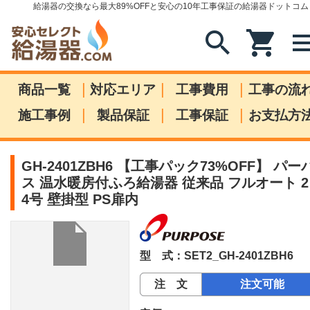
給湯器の交換なら最大89%OFFと安心の10年工事保証の給湯器ドットコム
search
shopping_cart
me
|
|
|
商品一覧
対応エリア
工事費用
工事の流
|
|
|
施工事例
製品保証
工事保証
お支払方
GH-2401ZBH6 【工事パック73%OFF】 パー
ス 温水暖房付ふろ給湯器 従来品 フルオート 2
4号 壁掛型 PS扉内
型 式：SET2_GH-2401ZBH6
注 文
注文可能