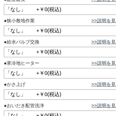
●狭小敷地作業
>>説明を
●給水バルブ交換
>>説明を
●寒冷地ヒーター
>>説明を
●かさ上げ
>>説明を
●おいだき配管洗浄
>>説明を