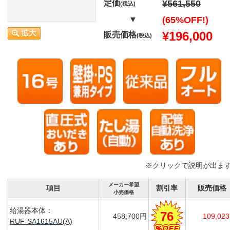
定価
¥561,550
(税込)
▼
(65%OFF!)
¥196,000
販売価格
(税込)
※クリックで説明が出ま
メーカー希望
項目
割引率
販売価格
小売価格
給湯器本体：
76
458,700円
109,02
RUF-SA1615AU(A)