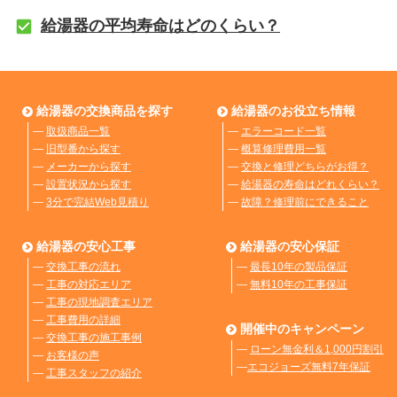
給湯器の平均寿命はどのくらい？
給湯器の交換商品を探す
給湯器のお役立ち情報
―
取扱商品一覧
―
エラーコード一覧
―
旧型番から探す
―
概算修理費用一覧
―
メーカーから探す
―
交換と修理どちらがお得？
―
設置状況から探す
―
給湯器の寿命はどれくらい？
―
3分で完結Web見積り
―
故障？修理前にできること
給湯器の安心工事
給湯器の安心保証
―
交換工事の流れ
―
最長10年の製品保証
―
工事の対応エリア
―
無料10年の工事保証
―
工事の現地調査エリア
―
工事費用の詳細
開催中のキャンペーン
―
交換工事の施工事例
―
ローン無金利＆1,000円割引
―
お客様の声
―
エコジョーズ無料7年保証
―
工事スタッフの紹介