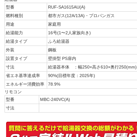
型番
RUF-SA1615AU(A)
燃料種別
都市ガス(12A/13A)・プロパンガス
用途
家庭用
給湯能力
16号(1〜2人家族向き)
給湯タイプ
ふろ給湯器
外装
鋼板
設置タイプ
壁掛型 PS扉内
寸法
給湯器本体 ：幅250×高さ610×奥行250(mm)
省エネ基準達成率
90%(目標年度：2025年)
エネルギー消費効率
78.9%
リモコン
型番
MBC-240VC(A)
寸法