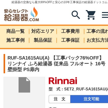
給湯器の交換なら最大89%OFFと安心の10年工事保証の給湯器ドットコム
search
shopping_cart
me
|
|
|
商品一覧
対応エリア
工事費用
工事の流
|
|
|
施工事例
製品保証
工事保証
お支払方
RUF-SA1615AU(A) 【工事パック76%OFF】
リンナイ ふろ給湯器 従来品 フルオート 16号
壁掛型 PS扉内
型 式：SET2_RUF-SA1615AU(
注 文
注文可能