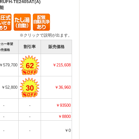
RUFH-TE2405AT(A)
能
※クリックで説明が出ます。
ーカー希望
割引率
販売価格
小売価格
62
￥579,700
￥215,608
30
￥52,800
￥36,960
-
-
￥93500
-
-
￥8800
-
-
￥0