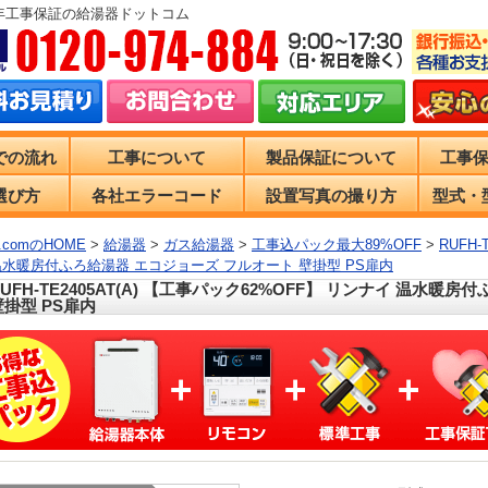
0年工事保証の給湯器ドットコム
での流れ
工事について
製品保証について
工事
選び方
各社エラーコード
設置写真の撮り方
型式・
comのHOME
>
給湯器
>
ガス給湯器
>
工事込パック最大89%OFF
>
RUFH-
温水暖房付ふろ給湯器 エコジョーズ フルオート 壁掛型 PS扉内
RUFH-TE2405AT(A) 【工事パック62%OFF】 リンナイ 温水
壁掛型 PS扉内