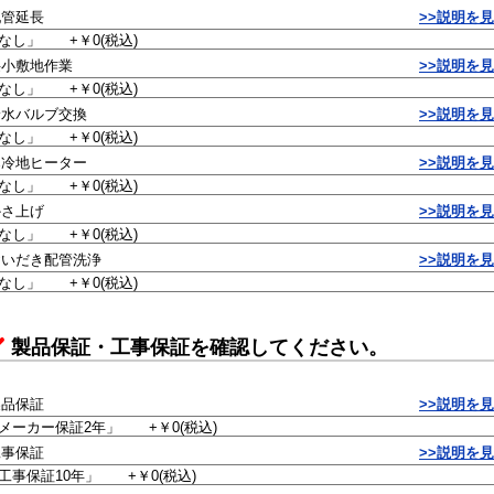
配管延長
>>説明を
狭小敷地作業
>>説明を
給水バルブ交換
>>説明を
寒冷地ヒーター
>>説明を
かさ上げ
>>説明を
おいだき配管洗浄
>>説明を
製品保証・工事保証を確認してください。
製品保証
>>説明を
工事保証
>>説明を