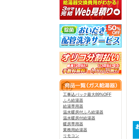
工事込パック最大89%OFF
ふろ給湯器
給湯専用器
温水暖房付ふろ給湯器
温水暖房付給湯器
暖房専用器
業務用給湯器
リモコン