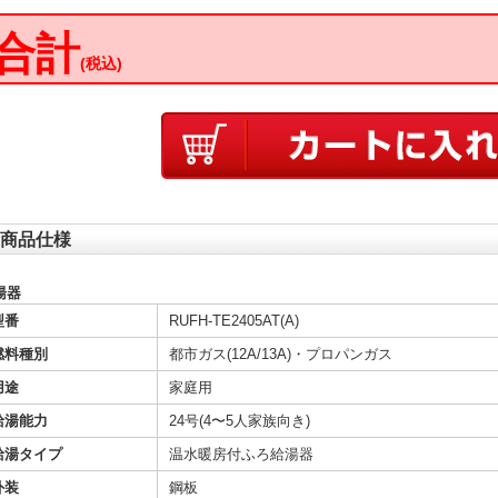
合計
(税込)
商品仕様
湯器
型番
RUFH-TE2405AT(A)
燃料種別
都市ガス(12A/13A)・プロパンガス
用途
家庭用
給湯能力
24号(4〜5人家族向き)
給湯タイプ
温水暖房付ふろ給湯器
外装
鋼板