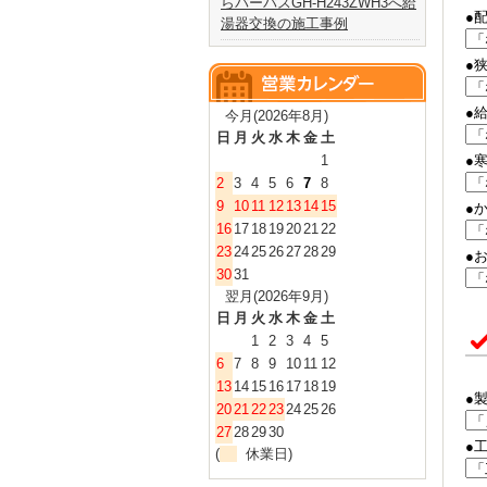
らパーパスGH-H243ZWH3へ給
●
湯器交換の施工事例
●
●
今月(2026年8月)
日
月
火
水
木
金
土
1
●
2
3
4
5
6
7
8
9
10
11
12
13
14
15
●
16
17
18
19
20
21
22
23
24
25
26
27
28
29
●
30
31
翌月(2026年9月)
日
月
火
水
木
金
土
1
2
3
4
5
6
7
8
9
10
11
12
13
14
15
16
17
18
19
●
20
21
22
23
24
25
26
27
28
29
30
●
(
休業日)