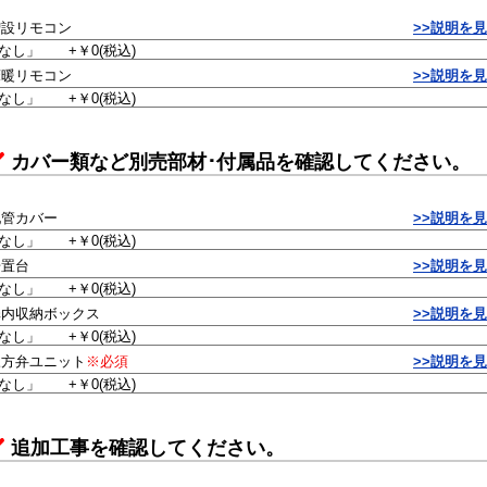
増設リモコン
>>説明を
床暖リモコン
>>説明を
カバー類など別売部材･付属品を確認してください。
配管カバー
>>説明を
据置台
>>説明を
扉内収納ボックス
>>説明を
三方弁ユニット
※必須
>>説明を
追加工事を確認してください。