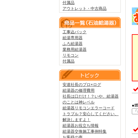
付属品
アウトレット・中古商品
工事込パック
給湯専用器
ふろ給湯器
業務用給湯器
リモコン
付属品
安達社長のプロ×ログ
給湯器の修理費用
社長は口だけ！？いや、給湯器
のことは神レベル
●
給湯器リモコンエラーコード
トラブル？安心してください、
解決しますよ！
給湯器お役立ち情報
給湯器交換施工事例特集
お客様の声