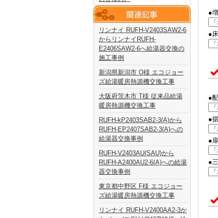
●
リンナイ RUFH-V2403SAW2-6
●
からリンナイRUFH-
E2406SAW2-6へ給湯器交換の
施工事例
新潟県新潟市 O様 エコジョー
ズ給湯暖房熱源機交換工事
大阪府茨木市 T様 従来品給湯
●
暖房熱源機交換工事
●
RUFH-kP2403SAB2-3(A)から
RUFH-EP2407SAB2-3(A)への
給湯器交換事例
●
RUFH-V2403AU(SAU)から
●
RUFH-A2400AU2-6(A)への給湯
器交換事例
東京都中野区 F様 エコジョー
ズ給湯暖房熱源機交換工事
リンナイ RUFH-V2400AA2-3か