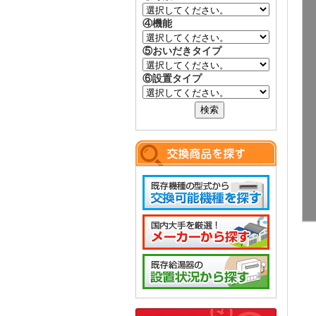
④機能
⑤おいだきタイプ
⑥設置タイプ