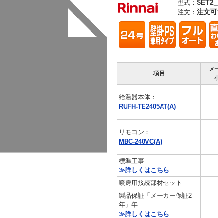
SET2_
型式：
注文可
注文：
メ
項目
給湯器本体：
RUFH-TE2405AT(A)
リモコン：
MBC-240VC(A)
標準工事
≫詳しくはこちら
暖房用接続部材セット
製品保証「メーカー保証2
年」年
≫詳しくはこちら