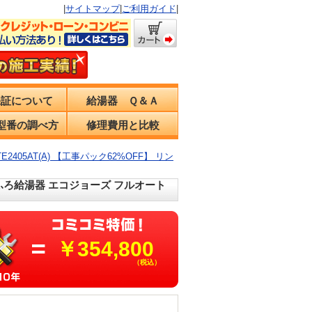
|
サイトマップ
|
ご利用ガイド
|
保証について
給湯器 Ｑ＆Ａ
型番の調べ方
修理費用と比較
TE2405AT(A) 【工事パック62%OFF】 リン
暖房付ふろ給湯器 エコジョーズ フルオート
￥354,800
（税込）