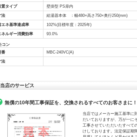
設置タイプ
壁掛型 PS扉内
寸法
給湯器本体 ：幅480×高さ750×奥行250(mm)
省エネ基準達成率
102%(目標年度：2025年)
エネルギー消費効率
93.0%
モコン
型番
MBC-240VC(A)
寸法
当店のサービス
無償の10年間工事保証を、交換されるすべてのお客さまに
当店ではメーカー施工基準に
だいておりますが、万が一にそ
工事させていただいたすべて
けしております。法定保証期間
見渡してもほとんど見かける