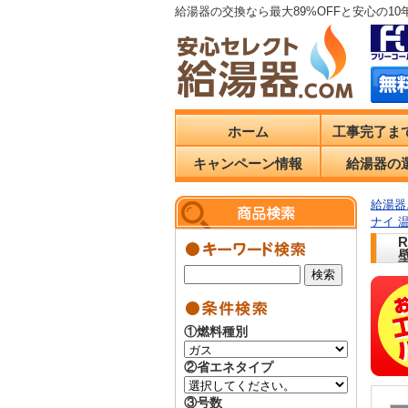
給湯器の交換なら最大89%OFFと安心の1
ホーム
工事完了ま
キャンペーン情報
給湯器の
給湯器.
ナイ 
①燃料種別
②省エネタイプ
③号数