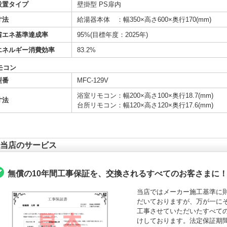
設置タイプ
壁掛型 PS扉内
寸法
給湯器本体 ：幅350×高さ600×奥行170(mm)
省エネ基準達成率
95%(目標年度：2025年)
エネルギー消費効率
83.2%
モコン
型番
MFC-129V
浴室リモコン：幅200×高さ100×奥行18.7(mm)
寸法
台所リモコン：幅120×高さ120×奥行17.6(mm)
当店のサービス
無償の10年間工事保証を、交換されるすべてのお客さまに
当店ではメーカー施工基準に
だいておりますが、万が一にそ
工事させていただいたすべて
けしております。法定保証期間