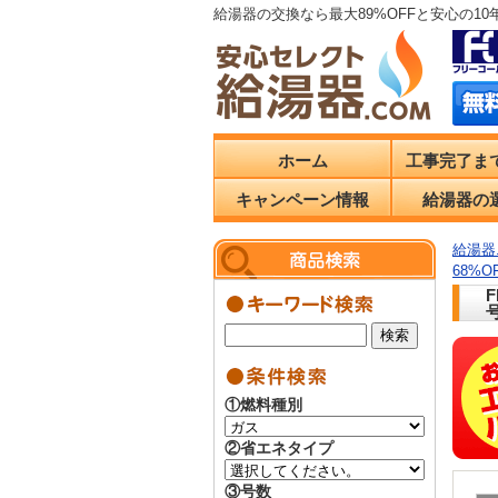
給湯器の交換なら最大89%OFFと安心の1
ホーム
工事完了ま
キャンペーン情報
給湯器の
給湯器.
68%
①燃料種別
②省エネタイプ
③号数