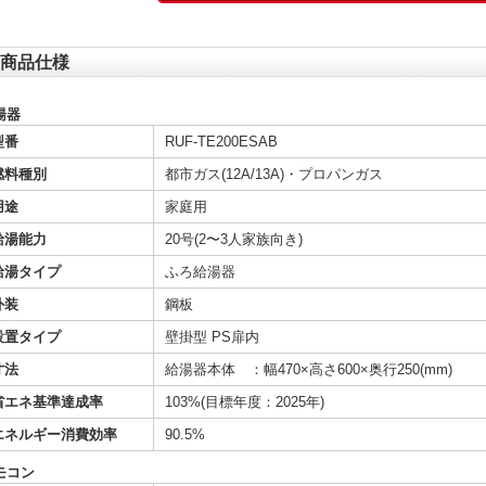
商品仕様
湯器
型番
RUF-TE200ESAB
燃料種別
都市ガス(12A/13A)・プロパンガス
用途
家庭用
給湯能力
20号(2〜3人家族向き)
給湯タイプ
ふろ給湯器
外装
鋼板
設置タイプ
壁掛型 PS扉内
寸法
給湯器本体 ：幅470×高さ600×奥行250(mm)
省エネ基準達成率
103%(目標年度：2025年)
エネルギー消費効率
90.5%
モコン