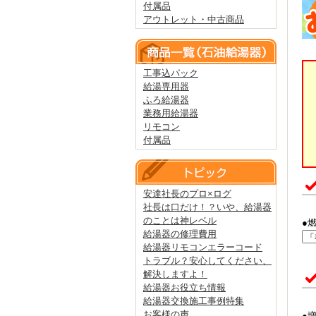
付属品
アウトレット・中古商品
工事込パック
給湯専用器
ふろ給湯器
業務用給湯器
リモコン
付属品
安達社長のプロ×ログ
社長は口だけ！？いや、給湯器
のことは神レベル
●
給湯器の修理費用
給湯器リモコンエラーコード
トラブル？安心してください、
解決しますよ！
給湯器お役立ち情報
給湯器交換施工事例特集
お客様の声
●