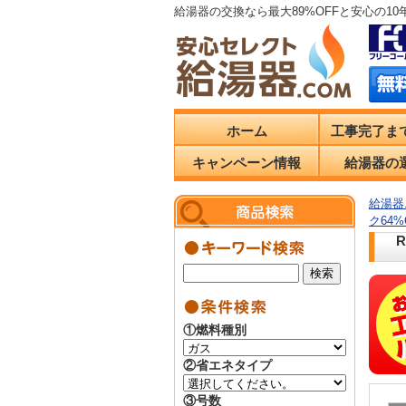
給湯器の交換なら最大89%OFFと安心の1
ホーム
工事完了ま
キャンペーン情報
給湯器の
給湯器.
ク64
①燃料種別
②省エネタイプ
③号数