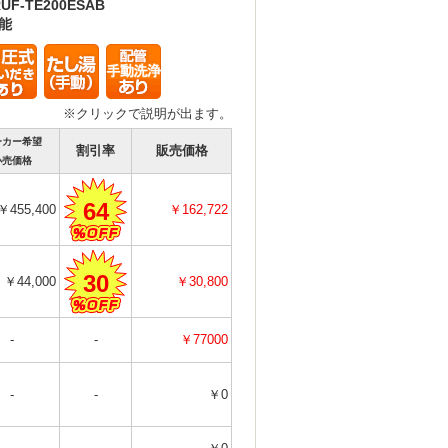
UF-TE200ESAB
能
※クリックで説明が出ます。
ーカー希望
割引率
販売価格
小売価格
64
￥455,400
￥162,722
30
￥44,000
￥30,800
-
-
￥77000
-
-
￥0