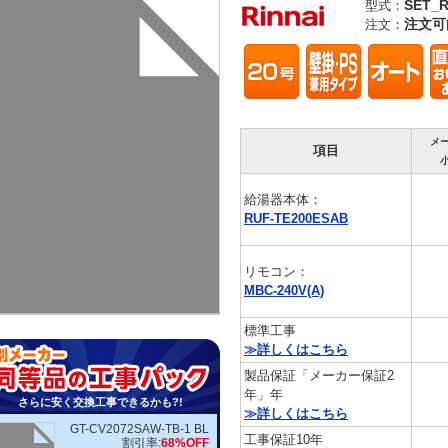
SET_R
型式：
注文可
注文：
メ
項目
給湯器本体：
RUF-TE200ESAB
リモコン：
MBC-240V(A)
標準工事
≫詳しくはこちら
製品保証「メーカー保証2
年」年
さらに安く交換工事できるかも?!
≫詳しくはこちら
GT-CV2072SAW-TB-1 BL
工事保証10年
割引率:
68%OFF