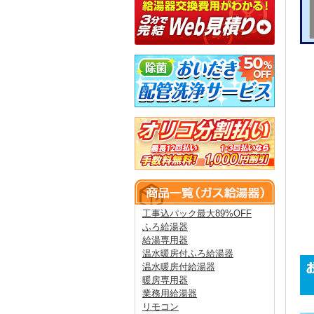
工事込パック最大89%OFF
ふろ給湯器
給湯専用器
温水暖房付ふろ給湯器
温水暖房付給湯器
暖房専用器
業務用給湯器
リモコン