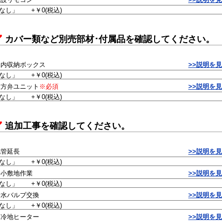
カバー類など別売部材･付属品を確認してください。
扉内収納ボックス
>>説明を
三方弁ユニット
※必須
>>説明を
追加工事を確認してください。
配管延長
>>説明を
狭小敷地作業
>>説明を
給水バルブ交換
>>説明を
寒冷地ヒーター
>>説明を