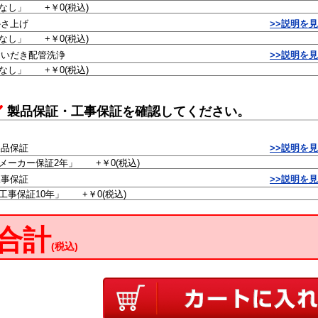
かさ上げ
>>説明を
おいだき配管洗浄
>>説明を
製品保証・工事保証を確認してください。
製品保証
>>説明を
工事保証
>>説明を
合計
(税込)