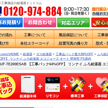
0年工事保証の給湯器ドットコム
での流れ
工事について
製品保証について
工事
選び方
各社エラーコード
設置写真の撮り方
型式・
comのHOME
>
給湯器
>
ガス給湯器
>
工事込パック最大89%OFF
>
ふろ給湯
%OFF】 リンナイ ふろ給湯器 エコジョーズ オート 壁掛型 PS扉内
RUF-TE200ESAB 【工事パック64%OFF】 リンナイ ふろ給湯器 