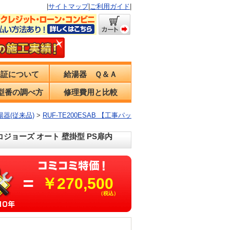
|
サイトマップ
|
ご利用ガイド
|
保証について
給湯器 Ｑ＆Ａ
型番の調べ方
修理費用と比較
器(従来品)
>
RUF-TE200ESAB 【工事パッ
エコジョーズ オート 壁掛型 PS扉内
￥270,500
（税込）