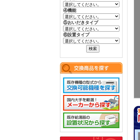
④機能
⑤おいだきタイプ
⑥設置タイプ