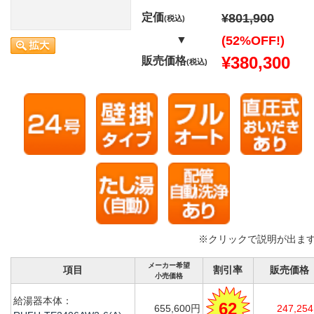
定価
¥801,900
(税込)
▼
(52%OFF!)
¥380,300
販売価格
(税込)
※クリックで説明が出ま
メーカー希望
項目
割引率
販売価格
小売価格
給湯器本体：
62
655,600円
247,25