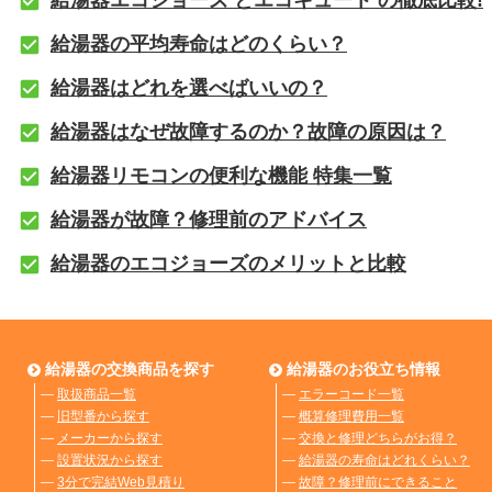
給湯器エコジョーズ とエコキュート の徹底比較!
給湯器の平均寿命はどのくらい？
給湯器はどれを選べばいいの？
給湯器はなぜ故障するのか？故障の原因は？
給湯器リモコンの便利な機能 特集一覧
給湯器が故障？修理前のアドバイス
給湯器のエコジョーズのメリットと比較
給湯器の交換商品を探す
給湯器のお役立ち情報
―
取扱商品一覧
―
エラーコード一覧
―
旧型番から探す
―
概算修理費用一覧
―
メーカーから探す
―
交換と修理どちらがお得？
―
設置状況から探す
―
給湯器の寿命はどれくらい？
―
3分で完結Web見積り
―
故障？修理前にできること