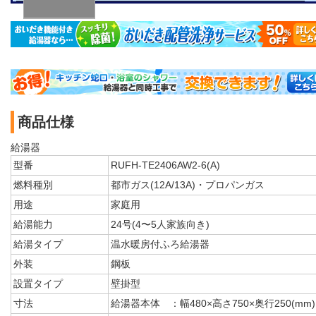
商品仕様
給湯器
型番
RUFH-TE2406AW2-6(A)
燃料種別
都市ガス(12A/13A)・プロパンガス
用途
家庭用
給湯能力
24号(4〜5人家族向き)
給湯タイプ
温水暖房付ふろ給湯器
外装
鋼板
設置タイプ
壁掛型
寸法
給湯器本体 ：幅480×高さ750×奥行250(mm)