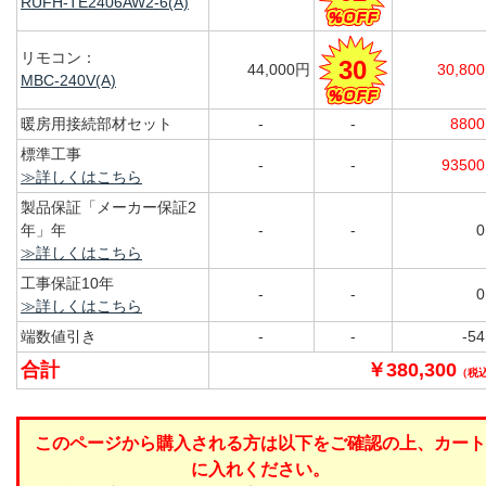
RUFH-TE2406AW2-6(A)
リモコン：
30
44,000円
30,80
MBC-240V(A)
暖房用接続部材セット
-
-
880
標準工事
-
-
9350
≫詳しくはこちら
製品保証「メーカー保証2
年」年
-
-
≫詳しくはこちら
工事保証10年
-
-
≫詳しくはこちら
端数値引き
-
-
-5
合計
￥380,300
（税
このページから購入される方は以下をご確認の上、カート
に入れください。