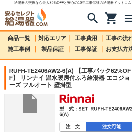
給湯器の交換なら最大89%OFFと安心の10年工事保証の給湯器ドットコム
search
shopping_cart
me
|
|
|
商品一覧
対応エリア
工事費用
工事の流
|
|
|
施工事例
製品保証
工事保証
お支払方
RUFH-TE2406AW2-6(A) 【工事パック62%OF
F】 リンナイ 温水暖房付ふろ給湯器 エコジョ
ーズ フルオート 壁掛型
型 式：SET_RUFH-TE2406AW2
6(A)
注 文
注文可能