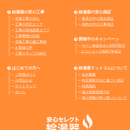
給湯器の安心工事
給湯器の安心保証
―
交換工事の流れ
―
最長10年の製品保証
―
工事の対応エリア
―
無料10年の工事保証
―
工事の現地調査エリア
―
工事費用の詳細
開催中のキャンペーン
―
交換工事の施工事例
―
ローン無金利＆1,000円割引
―
お客様の声
―
エコジョーズ無料7年保証
―
工事スタッフの紹介
はじめての方へ
給湯器ドットコムについて
―
ご利用ガイド
―
会社概要
―
お問合わせ
―
特定商取引法に基づく表記
―
サイトマップ
―
利用規約
―
ホーム
―
個人情報保護方針
―
個人情報の取り扱いについて