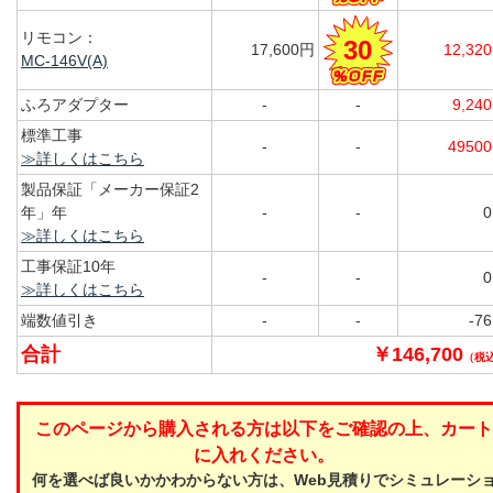
リモコン：
30
17,600円
12,32
MC-146V(A)
ふろアダプター
-
-
9,24
標準工事
-
-
4950
≫詳しくはこちら
製品保証「メーカー保証2
年」年
-
-
≫詳しくはこちら
工事保証10年
-
-
≫詳しくはこちら
端数値引き
-
-
-7
合計
￥146,700
（税
このページから購入される方は以下をご確認の上、カート
に入れください。
何を選べば良いかかわからない方は、Web見積りでシミュレーシ