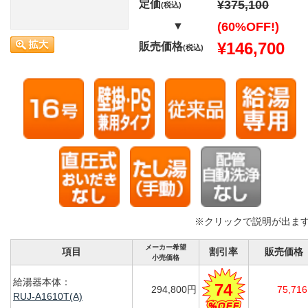
定価
¥375,100
(税込)
▼
(60%OFF!)
¥146,700
販売価格
(税込)
※クリックで説明が出ま
メーカー希望
項目
割引率
販売価格
小売価格
給湯器本体：
74
294,800円
75,71
RUJ-A1610T(A)