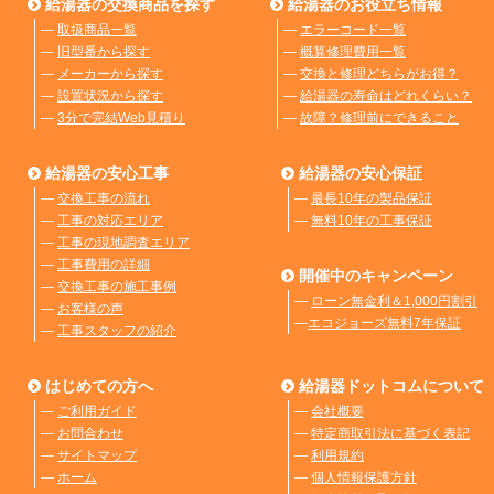
給湯器の交換商品を探す
給湯器のお役立ち情報
―
取扱商品一覧
―
エラーコード一覧
―
旧型番から探す
―
概算修理費用一覧
―
メーカーから探す
―
交換と修理どちらがお得？
―
設置状況から探す
―
給湯器の寿命はどれくらい？
―
3分で完結Web見積り
―
故障？修理前にできること
給湯器の安心工事
給湯器の安心保証
―
交換工事の流れ
―
最長10年の製品保証
―
工事の対応エリア
―
無料10年の工事保証
―
工事の現地調査エリア
―
工事費用の詳細
開催中のキャンペーン
―
交換工事の施工事例
―
ローン無金利＆1,000円割引
―
お客様の声
―
エコジョーズ無料7年保証
―
工事スタッフの紹介
はじめての方へ
給湯器ドットコムについて
―
ご利用ガイド
―
会社概要
―
お問合わせ
―
特定商取引法に基づく表記
―
サイトマップ
―
利用規約
―
ホーム
―
個人情報保護方針