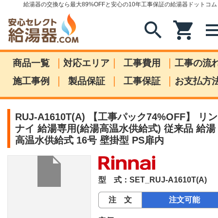
給湯器の交換なら最大89%OFFと安心の10年工事保証の給湯器ドットコム
search
shopping_cart
me
|
|
|
商品一覧
対応エリア
工事費用
工事の流
|
|
|
施工事例
製品保証
工事保証
お支払方
RUJ-A1610T(A) 【工事パック74%OFF】 リン
ナイ 給湯専用(給湯高温水供給式) 従来品 給湯
高温水供給式 16号 壁掛型 PS扉内
型 式：SET_RUJ-A1610T(A)
注 文
注文可能