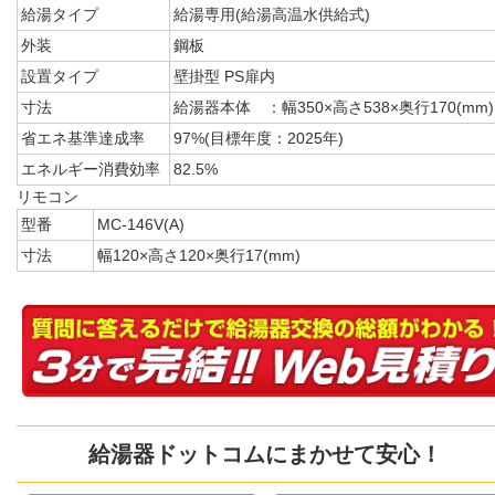
給湯タイプ
給湯専用(給湯高温水供給式)
外装
鋼板
設置タイプ
壁掛型 PS扉内
寸法
給湯器本体 ：幅350×高さ538×奥行170(mm)
省エネ基準達成率
97%(目標年度：2025年)
エネルギー消費効率
82.5%
リモコン
型番
MC-146V(A)
寸法
幅120×高さ120×奥行17(mm)
給湯器ドットコムにまかせて安心！