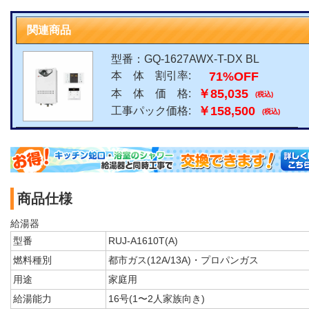
関連商品
型番：GQ-1627AWX-T-DX BL
71%OFF
本 体 割引率:
￥85,035
本 体 価 格:
(税込)
￥158,500
工事パック価格:
(税込)
商品仕様
給湯器
型番
RUJ-A1610T(A)
燃料種別
都市ガス(12A/13A)・プロパンガス
用途
家庭用
給湯能力
16号(1〜2人家族向き)