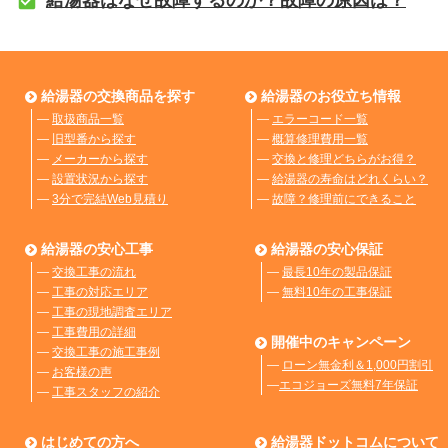
給湯器はなぜ故障するのか？故障の原因は？
給湯器の交換商品を探す
給湯器のお役立ち情報
―
取扱商品一覧
―
エラーコード一覧
―
旧型番から探す
―
概算修理費用一覧
―
メーカーから探す
―
交換と修理どちらがお得？
―
設置状況から探す
―
給湯器の寿命はどれくらい？
―
3分で完結Web見積り
―
故障？修理前にできること
給湯器の安心工事
給湯器の安心保証
―
交換工事の流れ
―
最長10年の製品保証
―
工事の対応エリア
―
無料10年の工事保証
―
工事の現地調査エリア
―
工事費用の詳細
開催中のキャンペーン
―
交換工事の施工事例
―
ローン無金利＆1,000円割引
―
お客様の声
―
エコジョーズ無料7年保証
―
工事スタッフの紹介
はじめての方へ
給湯器ドットコムについて