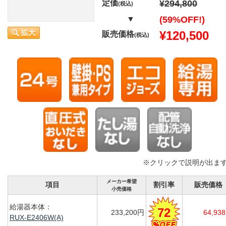
定価
¥294,800
(税込)
▼
(59%OFF!)
¥120,500
販売価格
(税込)
※クリックで説明が出ま
メーカー希望
項目
割引率
販売価格
小売価格
給湯器本体：
72
233,200円
64,93
RUX-E2406W(A)