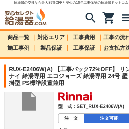
給湯器の交換なら最大89%OFFと安心の10年工事保証の給湯器ドットコム
search
shopping_cart
me
|
|
|
商品一覧
対応エリア
工事費用
工事の流
|
|
|
施工事例
製品保証
工事保証
お支払方
RUX-E2406W(A) 【工事パック72%OFF】 リ
ナイ 給湯専用 エコジョーズ 給湯専用 24号 壁
掛型 PS標準設置兼用
型 式：SET_RUX-E2406W(A)
注 文
注文可能