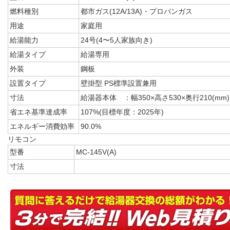
燃料種別
都市ガス(12A/13A)・プロパンガス
用途
家庭用
給湯能力
24号(4〜5人家族向き)
給湯タイプ
給湯専用
外装
鋼板
設置タイプ
壁掛型 PS標準設置兼用
寸法
給湯器本体 ：幅350×高さ530×奥行210(mm)
省エネ基準達成率
107%(目標年度：2025年)
エネルギー消費効率
90.0%
リモコン
型番
MC-145V(A)
寸法