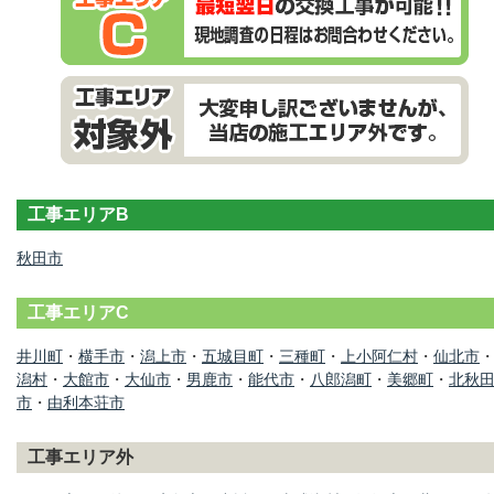
工事エリアB
秋田市
工事エリアC
井川町
・
横手市
・
潟上市
・
五城目町
・
三種町
・
上小阿仁村
・
仙北市
潟村
・
大館市
・
大仙市
・
男鹿市
・
能代市
・
八郎潟町
・
美郷町
・
北秋
市
・
由利本荘市
工事エリア外