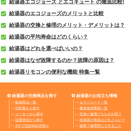
給湯器エコジョーズ とエコキュート の徹底比較!
給湯器のエコジョーズのメリットと比較
給湯器の交換と修理のメリット・デメリットは？
給湯器の平均寿命はどのくらい？
給湯器はどれを選べばいいの？
給湯器はなぜ故障するのか？故障の原因は？
給湯器リモコンの便利な機能 特集一覧
給湯器の交換商品を探す
給湯器のお役立ち情報
―
取扱商品一覧
―
エラーコード一覧
―
旧型番から探す
―
概算修理費用一覧
―
メーカーから探す
―
交換と修理どちらがお得？
―
設置状況から探す
―
給湯器の寿命はどれくらい？
―
3分で完結Web見積り
―
故障？修理前にできること