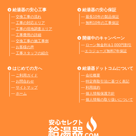
給湯器の安心工事
給湯器の安心保証
―
交換工事の流れ
―
最長10年の製品保証
―
工事の対応エリア
―
無料10年の工事保証
―
工事の現地調査エリア
―
工事費用の詳細
開催中のキャンペーン
―
交換工事の施工事例
―
ローン無金利＆1,000円割引
―
お客様の声
―
エコジョーズ無料7年保証
―
工事スタッフの紹介
はじめての方へ
給湯器ドットコムについて
―
ご利用ガイド
―
会社概要
―
お問合わせ
―
特定商取引法に基づく表記
―
サイトマップ
―
利用規約
―
ホーム
―
個人情報保護方針
―
個人情報の取り扱いについて