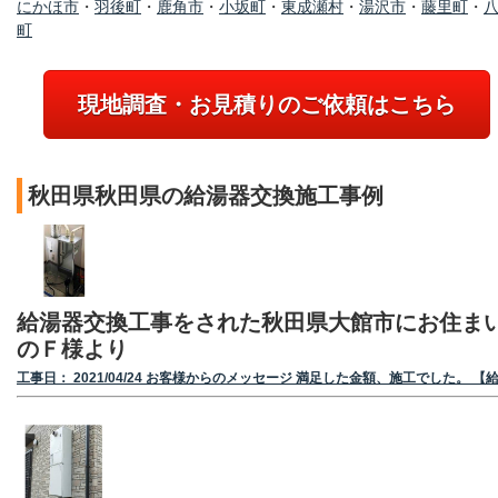
にかほ市
・
羽後町
・
鹿角市
・
小坂町
・
東成瀬村
・
湯沢市
・
藤里町
・
町
現地調査・お見積りのご依頼はこちら
秋田県秋田県の給湯器交換施工事例
給湯器交換工事をされた秋田県大館市にお住ま
のＦ様より
工事日： 2021/04/24 お客様からのメッセージ 満足した金額、施工でした。 【