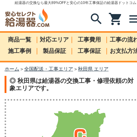
給湯器の交換なら最大89%OFFと安心の10年工事保証の給湯器ドットコム
search
shopping_cart
me
|
|
|
商品一覧
対応エリア
工事費用
工事の流
|
|
|
施工事例
製品保証
工事保証
お支払方
ホーム
全国配送・工事エリア
秋田県 エリア
>
>
◎ 秋田県は給湯器の交換工事・修理依頼の対
象エリアです。