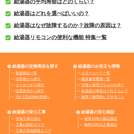
給湯器の平均寿命はどのくらい？
給湯器はどれを選べばいいの？
給湯器はなぜ故障するのか？故障の原因は？
給湯器リモコンの便利な機能 特集一覧
給湯器の交換商品を探す
給湯器のお役立ち情報
―
取扱商品一覧
―
エラーコード一覧
―
旧型番から探す
―
概算修理費用一覧
―
メーカーから探す
―
交換と修理どちらがお得？
―
設置状況から探す
―
給湯器の寿命はどれくらい？
―
3分で完結Web見積り
―
故障？修理前にできること
給湯器の安心工事
給湯器の安心保証
―
交換工事の流れ
―
最長10年の製品保証
―
工事の対応エリア
―
無料10年の工事保証
―
工事の現地調査エリア