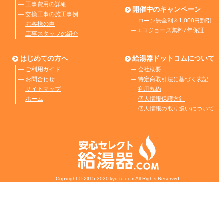
―
工事費用の詳細
開催中のキャンペーン
―
交換工事の施工事例
―
ローン無金利＆1,000円割引
―
お客様の声
―
エコジョーズ無料7年保証
―
工事スタッフの紹介
はじめての方へ
給湯器ドットコムについて
―
ご利用ガイド
―
会社概要
―
お問合わせ
―
特定商取引法に基づく表記
―
サイトマップ
―
利用規約
―
ホーム
―
個人情報保護方針
―
個人情報の取り扱いについて
Copyright © 2015-2020 kyu-to.com All Rights Reserved.