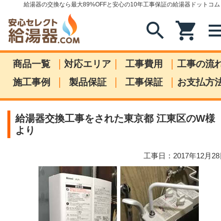
給湯器の交換なら最大89%OFFと安心の10年工事保証の給湯器ドットコム
search
shopping_cart
me
|
|
|
商品一覧
対応エリア
工事費用
工事の流
|
|
|
施工事例
製品保証
工事保証
お支払方
給湯器交換工事をされた東京都 江東区のW様
より
工事日：2017年12月2