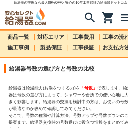
給湯器の交換なら最大89%OFFと安心の10年工事保証の給湯器ドットコム
search
shopping_cart
me
|
|
|
商品一覧
対応エリア
工事費用
工事の流
|
|
|
施工事例
製品保証
工事保証
お支払方
給湯器号数の選び方と号数の比較
給湯器は給湯能力(お湯をつくる力)を
「号数」
で表します。給
器は号数の選び方によって、シャワーや台所での使い心地に
きく影響します。給湯器の交換を検討中の方は、お使いの号
が最適なのか改めて確認してみてください。
そこで、号数の種類や計算方法、号数アップや号数ダウンの
提案まで、給湯器交換時の号数選びに役立つ情報をまとめて