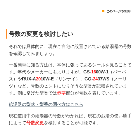
号数の変更を検討したい
それでは具体的に、現在ご自宅に設置されている給湯器の号
を確認してみましょう。
一番簡単に知る方法は、本体に張ってあるシールを見ること
す。年代やメーカーにもよりますが、
GS-
16
00W-1
（パーパ
ス）や
RUX-A
20
10W-E
（リンナイ）、
GQ-
24
37WS
（ノーリ
ツ）など、号数のヒントになりそうな型番が記載されていま
す。例に挙げた型番では
赤字
部分が号数を表しています。
給湯器の型式・型番の調べ方はこちら
現在使用中の給湯器の号数がわかれば、現在のお湯の使い勝
によって
号数変更
を検討することが可能です。