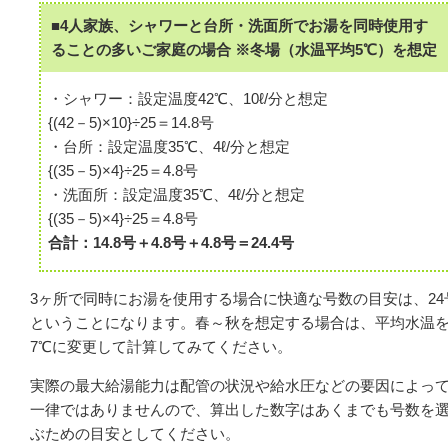
■4人家族、シャワーと台所・洗面所でお湯を同時使用す
ることの多いご家庭の場合 ※冬場（水温平均5℃）を想定
・シャワー：設定温度42℃、10ℓ/分と想定
{(42－5)×10}÷25＝14.8号
・台所：設定温度35℃、4ℓ/分と想定
{(35－5)×4}÷25＝4.8号
・洗面所：設定温度35℃、4ℓ/分と想定
{(35－5)×4}÷25＝4.8号
合計：14.8号＋4.8号＋4.8号＝24.4号
3ヶ所で同時にお湯を使用する場合に快適な号数の目安は、24
ということになります。春～秋を想定する場合は、平均水温を
7℃に変更して計算してみてください。
実際の最大給湯能力は配管の状況や給水圧などの要因によっ
一律ではありませんので、算出した数字はあくまでも号数を
ぶための目安としてください。