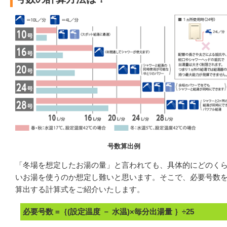
号数算出例
「冬場を想定したお湯の量」と言われても、具体的にどのく
いお湯を使うのか想定し難いと思います。そこで、必要号数
算出する計算式をご紹介いたします。
必要号数 =｛(設定温度 － 水温)×毎分出湯量 ｝÷25