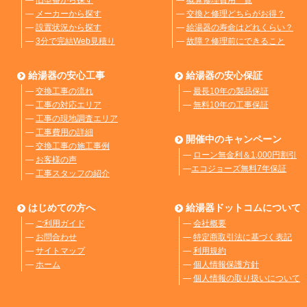
―
旧型番から探す
―
概算修理費用一覧
―
メーカーから探す
―
交換と修理どちらがお得？
―
設置状況から探す
―
給湯器の寿命はどれくらい？
―
3分で完結Web見積り
―
故障？修理前にできること
給湯器の安心工事
給湯器の安心保証
―
交換工事の流れ
―
最長10年の製品保証
―
工事の対応エリア
―
無料10年の工事保証
―
工事の現地調査エリア
―
工事費用の詳細
開催中のキャンペーン
―
交換工事の施工事例
―
ローン無金利＆1,000円割引
―
お客様の声
―
エコジョーズ無料7年保証
―
工事スタッフの紹介
はじめての方へ
給湯器ドットコムについて
―
ご利用ガイド
―
会社概要
―
お問合わせ
―
特定商取引法に基づく表記
―
サイトマップ
―
利用規約
―
ホーム
―
個人情報保護方針
―
個人情報の取り扱いについて