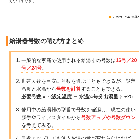
が大切です。
給湯器号数の選び方まとめ
一般的な家庭で使用される給湯器の号数は
16号／20
号／24号
。
世帯人数を目安に号数を選ぶこともできるが、設定
温度と水温から
号数を計算
することもできる。
必要号数 =｛(設定温度 － 水温)×毎分出湯量 ｝÷25
使用中の給湯器の型番で号数を確認し、現在の使い
勝手やライフスタイルから
号数アップや号数ダウン
を考えてみる。
号数アップしても使うお湯の量が変わらなければ、