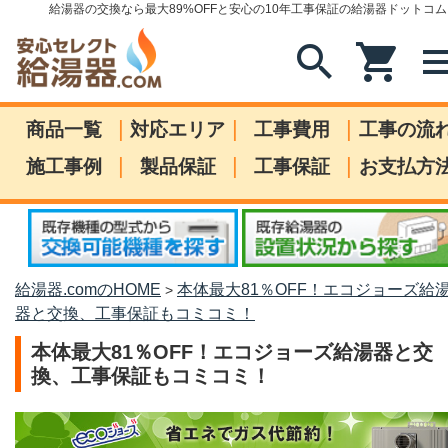
給湯器の交換なら最大89%OFFと安心の10年工事保証の給湯器ドットコム
search
shopping_cart
me
|
|
|
商品一覧
対応エリア
工事費用
工事の流
|
|
|
施工事例
製品保証
工事保証
お支払方
給湯器.comのHOME
本体最大81％OFF！エコジョーズ給
>
器と交換、工事保証もコミコミ！
本体最大81％OFF！エコジョーズ給湯器と交
換、工事保証もコミコミ！