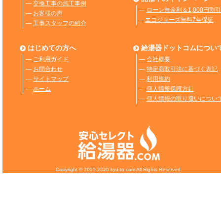
―
交換工事の施工事例
―
ローン無金利＆1,000円割引
―
お客様の声
―
エコジョーズ無料7年保証
―
工事スタッフの紹介
はじめての方へ
給湯器ドットコムについ
―
ご利用ガイド
―
会社概要
―
お問合わせ
―
特定商取引法に基づく表記
―
サイトマップ
―
利用規約
―
ホーム
―
個人情報保護方針
―
個人情報の取り扱いについ
Copyright © 2015-2020 kyu-to.com All Rights Reserved.