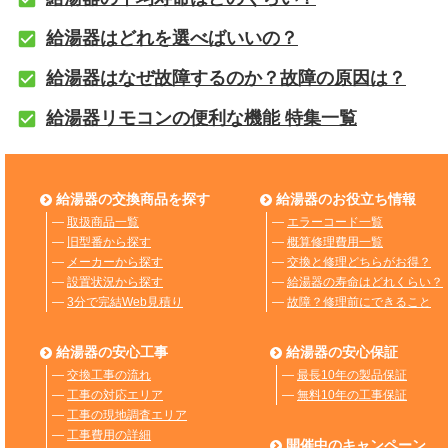
給湯器はどれを選べばいいの？
給湯器はなぜ故障するのか？故障の原因は？
給湯器リモコンの便利な機能 特集一覧
給湯器の交換商品を探す
給湯器のお役立ち情報
―
取扱商品一覧
―
エラーコード一覧
―
旧型番から探す
―
概算修理費用一覧
―
メーカーから探す
―
交換と修理どちらがお得？
―
設置状況から探す
―
給湯器の寿命はどれくらい？
―
3分で完結Web見積り
―
故障？修理前にできること
給湯器の安心工事
給湯器の安心保証
―
交換工事の流れ
―
最長10年の製品保証
―
工事の対応エリア
―
無料10年の工事保証
―
工事の現地調査エリア
―
工事費用の詳細
開催中のキャンペーン