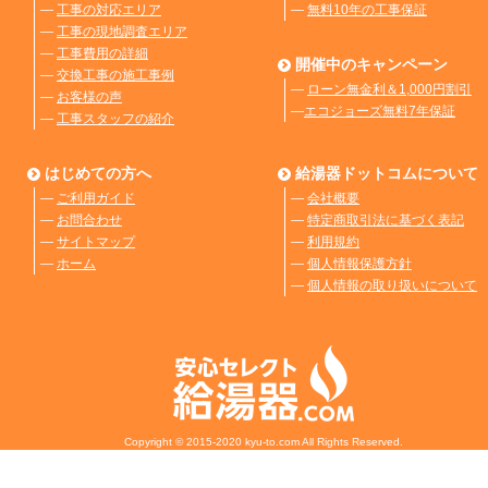
―
工事の対応エリア
―
無料10年の工事保証
―
工事の現地調査エリア
―
工事費用の詳細
開催中のキャンペーン
―
交換工事の施工事例
―
ローン無金利＆1,000円割引
―
お客様の声
―
エコジョーズ無料7年保証
―
工事スタッフの紹介
はじめての方へ
給湯器ドットコムについて
―
ご利用ガイド
―
会社概要
―
お問合わせ
―
特定商取引法に基づく表記
―
サイトマップ
―
利用規約
―
ホーム
―
個人情報保護方針
―
個人情報の取り扱いについて
Copyright © 2015-2020 kyu-to.com All Rights Reserved.