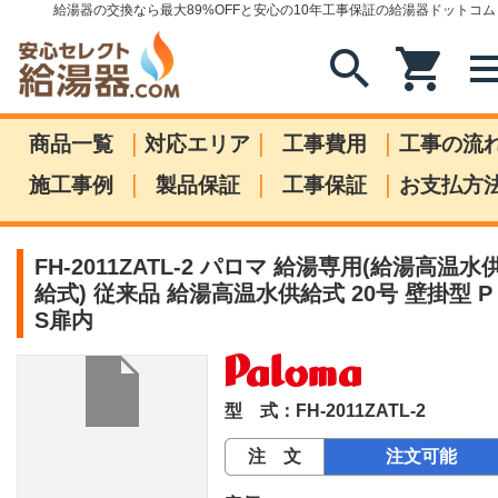
給湯器の交換なら最大89%OFFと安心の10年工事保証の給湯器ドットコム
search
shopping_cart
me
|
|
|
商品一覧
対応エリア
工事費用
工事の流
|
|
|
施工事例
製品保証
工事保証
お支払方
FH-2011ZATL-2 パロマ 給湯専用(給湯高温水
給式) 従来品 給湯高温水供給式 20号 壁掛型 P
S扉内
型 式：FH-2011ZATL-2
注 文
注文可能