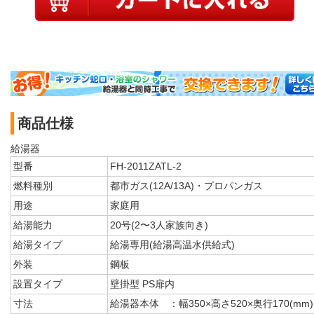
商品仕様
給湯器
型番
FH-2011ZATL-2
燃料種別
都市ガス(12A/13A)・プロパンガス
用途
家庭用
給湯能力
20号(2〜3人家族向き)
給湯タイプ
給湯専用(給湯高温水供給式)
外装
鋼板
設置タイプ
壁掛型 PS扉内
寸法
給湯器本体 ：幅350×高さ520×奥行170(mm)