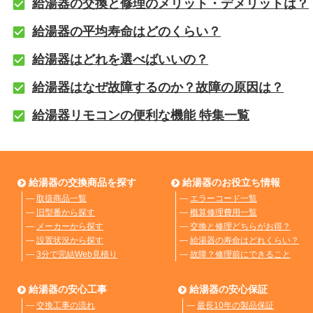
給湯器の交換と修理のメリット・デメリットは？
給湯器の平均寿命はどのくらい？
給湯器はどれを選べばいいの？
給湯器はなぜ故障するのか？故障の原因は？
給湯器リモコンの便利な機能 特集一覧
給湯器の交換商品を探す
給湯器のお役立ち情報
―
取扱商品一覧
―
エラーコード一覧
―
旧型番から探す
―
概算修理費用一覧
―
メーカーから探す
―
交換と修理どちらがお得？
―
設置状況から探す
―
給湯器の寿命はどれくらい？
―
3分で完結Web見積り
―
故障？修理前にできること
給湯器の安心工事
給湯器の安心保証
―
交換工事の流れ
―
最長10年の製品保証