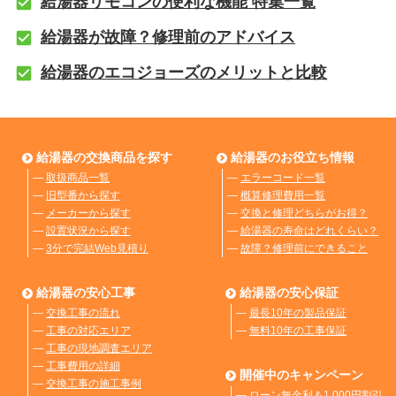
給湯器リモコンの便利な機能 特集一覧
給湯器が故障？修理前のアドバイス
給湯器のエコジョーズのメリットと比較
給湯器の交換商品を探す
給湯器のお役立ち情報
―
取扱商品一覧
―
エラーコード一覧
―
旧型番から探す
―
概算修理費用一覧
―
メーカーから探す
―
交換と修理どちらがお得？
―
設置状況から探す
―
給湯器の寿命はどれくらい？
―
3分で完結Web見積り
―
故障？修理前にできること
給湯器の安心工事
給湯器の安心保証
―
交換工事の流れ
―
最長10年の製品保証
―
工事の対応エリア
―
無料10年の工事保証
―
工事の現地調査エリア
―
工事費用の詳細
開催中のキャンペーン
―
交換工事の施工事例
―
ローン無金利＆1,000円割引