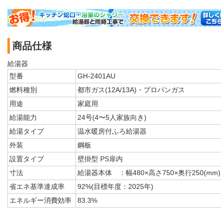
商品仕様
給湯器
型番
GH-2401AU
燃料種別
都市ガス(12A/13A)・プロパンガス
用途
家庭用
給湯能力
24号(4〜5人家族向き)
給湯タイプ
温水暖房付ふろ給湯器
外装
鋼板
設置タイプ
壁掛型 PS扉内
寸法
給湯器本体 ：幅480×高さ750×奥行250(mm)
省エネ基準達成率
92%(目標年度：2025年)
エネルギー消費効率
83.3%