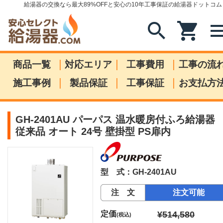
給湯器の交換なら最大89%OFFと安心の10年工事保証の給湯器ドットコム
search
shopping_cart
me
|
|
|
商品一覧
対応エリア
工事費用
工事の流
|
|
|
施工事例
製品保証
工事保証
お支払方
GH-2401AU パーパス 温水暖房付ふろ給湯器
従来品 オート 24号 壁掛型 PS扉内
型 式：GH-2401AU
注 文
注文可能
定価
¥514,580
(税込)