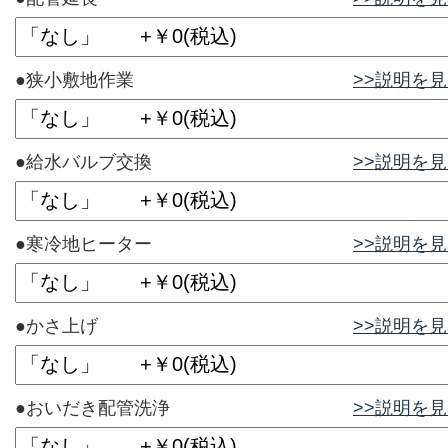
●狭小敷地作業
>>説明を
●給水バルブ交換
>>説明を
●寒冷地ヒーター
>>説明を
●かさ上げ
>>説明を
●おいだき配管洗浄
>>説明を