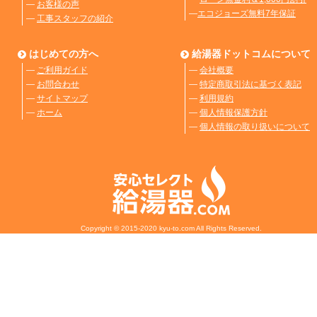
―
お客様の声
―
エコジョーズ無料7年保証
―
工事スタッフの紹介
はじめての方へ
給湯器ドットコムについて
―
ご利用ガイド
―
会社概要
―
お問合わせ
―
特定商取引法に基づく表記
―
サイトマップ
―
利用規約
―
ホーム
―
個人情報保護方針
―
個人情報の取り扱いについて
Copyright © 2015-2020 kyu-to.com All Rights Reserved.