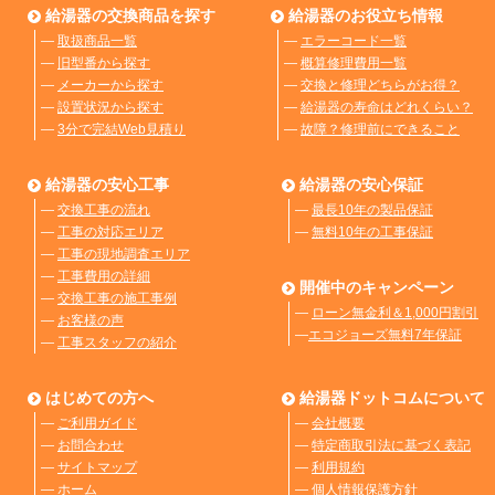
給湯器の交換商品を探す
給湯器のお役立ち情報
―
取扱商品一覧
―
エラーコード一覧
―
旧型番から探す
―
概算修理費用一覧
―
メーカーから探す
―
交換と修理どちらがお得？
―
設置状況から探す
―
給湯器の寿命はどれくらい？
―
3分で完結Web見積り
―
故障？修理前にできること
給湯器の安心工事
給湯器の安心保証
―
交換工事の流れ
―
最長10年の製品保証
―
工事の対応エリア
―
無料10年の工事保証
―
工事の現地調査エリア
―
工事費用の詳細
開催中のキャンペーン
―
交換工事の施工事例
―
ローン無金利＆1,000円割引
―
お客様の声
―
エコジョーズ無料7年保証
―
工事スタッフの紹介
はじめての方へ
給湯器ドットコムについて
―
ご利用ガイド
―
会社概要
―
お問合わせ
―
特定商取引法に基づく表記
―
サイトマップ
―
利用規約
―
ホーム
―
個人情報保護方針