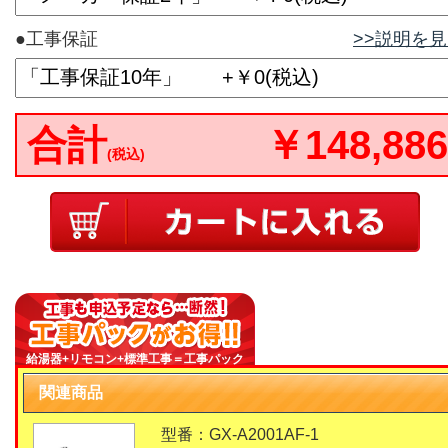
●工事保証
>>説明を
合計
￥148,886
(税込)
給湯器+リモコン+標準工事＝工事パック
関連商品
型番：GX-A2001AF-1