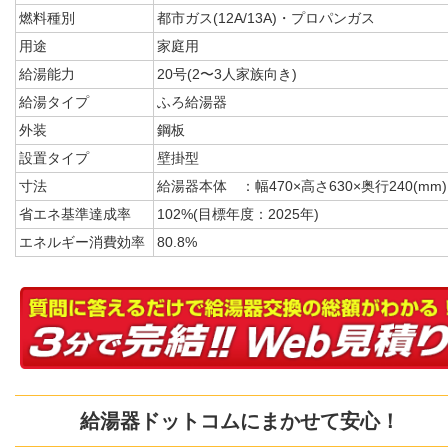
燃料種別
都市ガス(12A/13A)・プロパンガス
用途
家庭用
給湯能力
20号(2〜3人家族向き)
給湯タイプ
ふろ給湯器
外装
鋼板
設置タイプ
壁掛型
寸法
給湯器本体 ：幅470×高さ630×奥行240(mm)
省エネ基準達成率
102%(目標年度：2025年)
エネルギー消費効率
80.8%
給湯器ドットコムにまかせて安心！