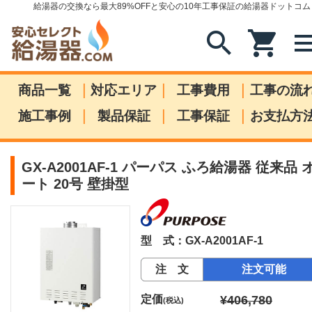
給湯器の交換なら最大89%OFFと安心の10年工事保証の給湯器ドットコム
search
shopping_cart
me
|
|
|
商品一覧
対応エリア
工事費用
工事の流
|
|
|
施工事例
製品保証
工事保証
お支払方
GX-A2001AF-1 パーパス ふろ給湯器 従来品 
ート 20号 壁掛型
型 式：GX-A2001AF-1
注 文
注文可能
定価
¥406,780
(税込)