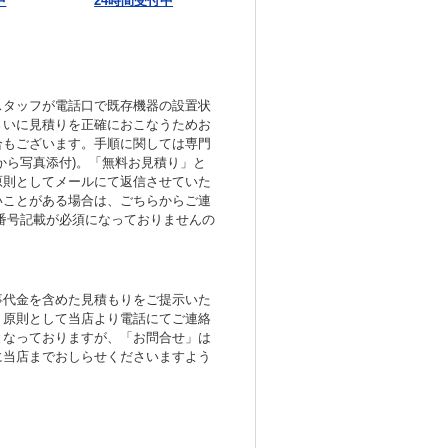
中
24時間受付中
スタッフが電話口で既存機器の設置状
さいに見積りを正確におこなうためお
合もございます。手順に関しては専門
から写真添付)。「無料お見積り」と
原則としてメールにて返信させていた
いことがある場合は、ごちらからご連
番号記載が必須になっておりませんの
事代金を含めた見積もりをご提示いた
、原則として当店より電話にてご連絡
となっておりますが、「お問合せ」は
に当店までおしらせくださいますよう