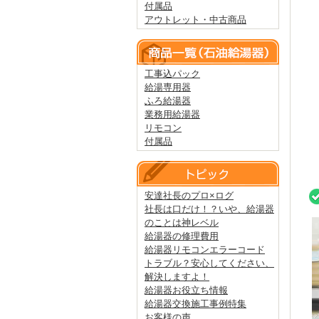
付属品
アウトレット・中古商品
工事込パック
給湯専用器
ふろ給湯器
業務用給湯器
リモコン
付属品
安達社長のプロ×ログ
社長は口だけ！？いや、給湯器
のことは神レベル
給湯器の修理費用
給湯器リモコンエラーコード
トラブル？安心してください、
解決しますよ！
給湯器お役立ち情報
給湯器交換施工事例特集
お客様の声