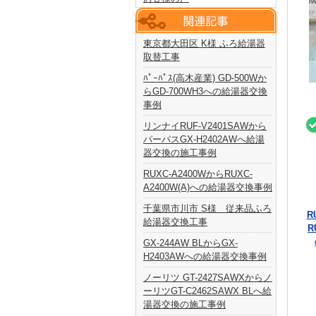
東京都大田区 K様 ふろ給湯器
取替工事
ﾊﾟｰﾊﾟｽ(高木産業) GD-500Wか
らGD-700WH3への給湯器交換
事例
リンナイRUF-V2401SAWから
パーパスGX-H2402AWへ給湯
器交換の施工事例
RUXC-A2400WからRUXC-
A2400W(A)への給湯器交換事例
千葉県市川市 S様 従来品ふろ
R
給湯器交換工事
R
GX-244AW BLからGX-
H2403AWへの給湯器交換事例
ノーリツ GT-2427SAWXからノ
ーリツGT-C2462SAWX BLへ給
湯器交換の施工事例