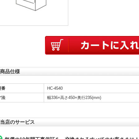
商品仕様
型番
HC-4540
寸法
幅336×高さ450×奥行235(mm)
当店のサービス