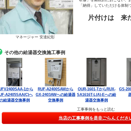
「納得」していただける体制
片付けは 来
マネージャー 安達紀彰
その他の給湯器交換施工事例
UFV2400SAA-1から
RUF-A2400SAWから
OUR-1601-TからRUX-
GS-2
UF-A2405SAA(C)へ
GX-2403AWへの給湯器
SA1616T-L(A)-Eへの給
の給湯器交換事例
交換事例
湯器交換事例
工事事例をもっと読む
当店の工事事例を是非ごらんくださ