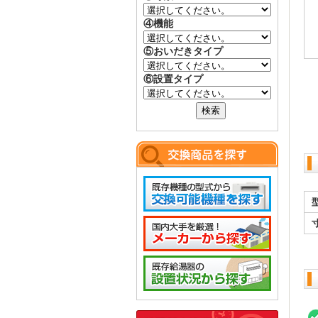
④機能
⑤おいだきタイプ
⑥設置タイプ