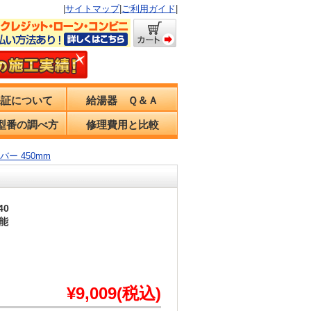
|
サイトマップ
|
ご利用ガイド
|
保証について
給湯器 Ｑ＆Ａ
型番の調べ方
修理費用と比較
バー 450mm
40
能
¥9,009(税込)