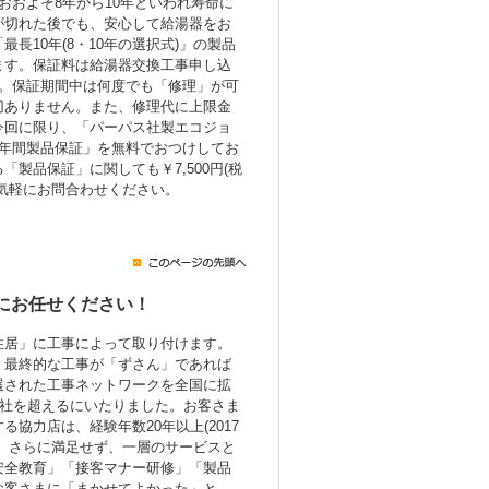
おおよそ8年から10年といわれ寿命に
が切れた後でも、安心して給湯器をお
長10年(8・10年の選択式)」の製品
ます。保証料は給湯器交換工事申し込
み。保証期間中は何度でも「修理」が可
切ありません。また、修理代に上限金
今回に限り、「パーパス社製エコジョ
7年間製品保証」を無料でおつけしてお
製品保証」に関しても￥7,500円(税
気軽にお問合わせください。
にお任せください！
住居」に工事によって取り付けます。
、最終的な工事が「ずさん」であれば
選された工事ネットワークを全国に拡
0社を超えるにいたりました。お客さま
協力店は、経験年数20年以上(2017
。さらに満足せず、一層のサービスと
安全教育」「接客マナー研修」「製品
お客さまに「まかせてよかった」と