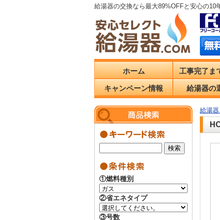
給湯器の交換なら最大89%OFFと安心の1
ホーム
工事完了ま
キャンペーン情報
給湯器の
給湯器.
H
①燃料種別
②省エネタイプ
③号数