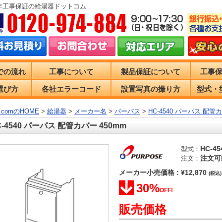
0年工事保証の給湯器ドットコム
での流れ
工事について
製品保証について
工事
選び方
各社エラーコード
設置写真の撮り方
型式・
comのHOME
>
給湯器
>
メーカー名
>
パーパス
>
HC-4540 パーパス 配管カ
C-4540 パーパス 配管カバー 450mm
HC-45
型式：
注文可
注文：
メーカー小売価格 : ¥12,870
(税込)
30%
OFF!
販売価格