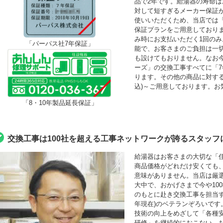
品で2年です。給湯器の寿命は
対して短すぎるメーカー保証
使いいただくため、当店では「最
保証プランをご用意しており
み時にお支払いただく1回の
「パーパス社7年保証」
能で、お客さまのご負担は一
も設けてもおりません。なお
ーズ」の交換工事すべてに「
ります。その他の商品に対する「
込)～ご用意しております。お
「8・10年製品延長保証」
交換工事は100社を超える工事ネットワークが誇るスタッフ
給湯器はお客さまの大切な「
商品価格がどれだけ安くても
意味がありません。当店は厳
大中で、おかげさまで今や10
のもとに赴き交換工事を担当する
年現在)のベテランぞろいです
技術の向上をめざして「各種
研修」を継続的におこない、