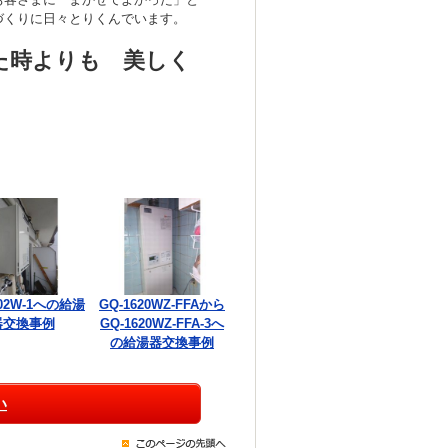
づくりに日々とりくんでいます。
た時よりも 美しく
002W-1への給湯
GQ-1620WZ-FFAから
器交換事例
GQ-1620WZ-FFA-3へ
の給湯器交換事例
い