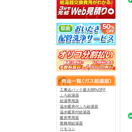
工事込パック最大89%OFF
ふろ給湯器
給湯専用器
温水暖房付ふろ給湯器
温水暖房付給湯器
暖房専用器
業務用給湯器
リモコン