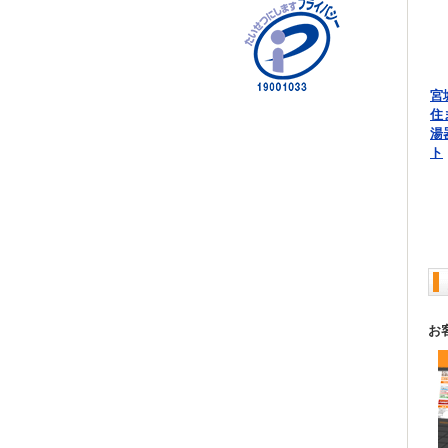
宮
住
湯
ト
お