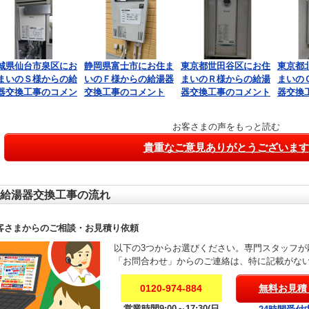
城県仙台市泉区にお
静岡県富士市にお住ま
東京都世田谷区にお住
東京都
まいのＳ様からの給
いのＦ様からの給湯器
まいのＲ様からの給湯
まいの
器交換工事のコメン
交換工事のコメント
器交換工事のコメント
器交換
お客さまの声をもっと読む
貴重なご意見ありがとうございます
給湯器交換工事の流れ
客さまからのご相談・お見積り依頼
以下の3つからお選びください。専門スタッフが
「お問合わせ」からのご連絡は、特に記載がな
0120-974-884
無料お見積
営業時間9:00～17:30(日