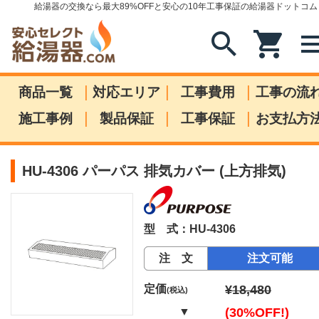
給湯器の交換なら最大89%OFFと安心の10年工事保証の給湯器ドットコム
search
shopping_cart
me
|
|
|
商品一覧
対応エリア
工事費用
工事の流
|
|
|
施工事例
製品保証
工事保証
お支払方
HU-4306 パーパス 排気カバー (上方排気)
型 式：HU-4306
注 文
注文可能
定価
¥18,480
(税込)
▼
(30%OFF!)