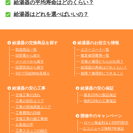
給湯器の平均寿命はどのくらい？
給湯器はどれを選べばいいの？
給湯器の交換商品を探す
給湯器のお役立ち情報
―
取扱商品一覧
―
エラーコード一覧
―
旧型番から探す
―
概算修理費用一覧
―
メーカーから探す
―
交換と修理どちらがお得？
―
設置状況から探す
―
給湯器の寿命はどれくらい？
―
3分で完結Web見積り
―
故障？修理前にできること
給湯器の安心工事
給湯器の安心保証
―
交換工事の流れ
―
最長10年の製品保証
―
工事の対応エリア
―
無料10年の工事保証
―
工事の現地調査エリア
―
工事費用の詳細
開催中のキャンペーン
―
交換工事の施工事例
―
ローン無金利＆1,000円割引
―
お客様の声
―
エコジョーズ無料7年保証
―
工事スタッフの紹介