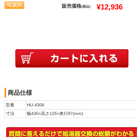
¥12,936
販売価格
(税込)
商品仕様
型番
HU-4306
寸法
幅430×高さ125×奥行87(mm)