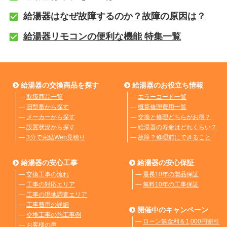
給湯器はなぜ故障するのか？故障の原因は？
給湯器リモコンの便利な機能 特集一覧
給湯器の交換商品を探す
給湯器のお役立ち情報
―
取扱商品一覧
―
エラーコード一覧
―
旧型番から探す
―
概算修理費用一覧
―
メーカーから探す
―
交換と修理どちらがお得？
―
設置状況から探す
―
給湯器の寿命はどれくらい？
―
3分で完結Web見積り
―
故障？修理前にできること
給湯器の安心工事
給湯器の安心保証
―
交換工事の流れ
―
最長10年の製品保証
―
工事の対応エリア
―
無料10年の工事保証
―
工事の現地調査エリア
―
工事費用の詳細
開催中のキャンペーン
―
交換工事の施工事例
―
ローン無金利＆1,000円割引
―
お客様の声