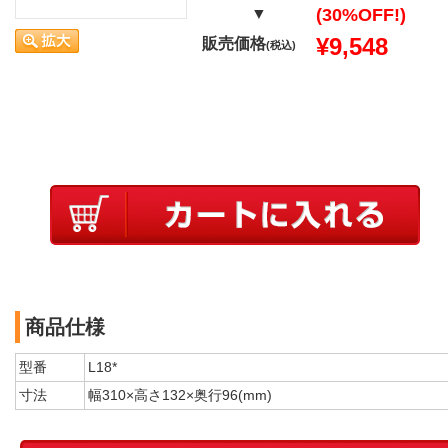
▼
(30%OFF!)
¥9,548
販売価格
(税込)
商品仕様
型番
L18*
寸法
幅310×高さ132×奥行96(mm)