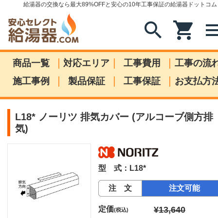
給湯器の交換なら最大89%OFFと安心の10年工事保証の給湯器ドットコム
search
shopping_cart
me
|
|
|
商品一覧
対応エリア
工事費用
工事の流
|
|
|
施工事例
製品保証
工事保証
お支払方
L18* ノーリツ 排気カバー (アルコーブ側方排
気)
型 式：L18*
注 文
注文可能
定価
¥13,640
(税込)