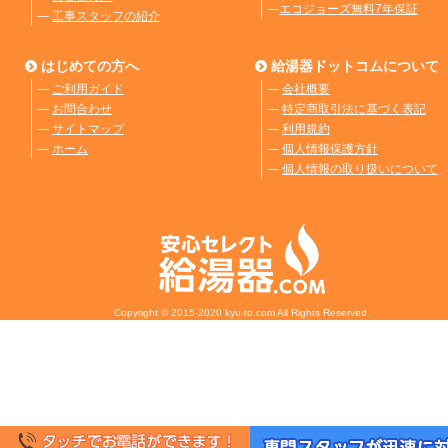
―
エコジョーズ無料7年保証
―
工事スタッフの紹介
はじめての方へ
給湯器ドットコムについて
―
ご利用ガイド
―
会社概要
―
お問合わせ
―
特定商取引法に基づく表記
―
サイトマップ
―
利用規約
―
ホーム
―
個人情報保護方針
―
個人情報の取り扱いについて
Copyright © 2015-2020 kyu-to.com All Rights Reserved.