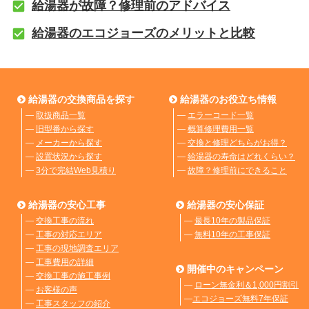
給湯器が故障？修理前のアドバイス
給湯器のエコジョーズのメリットと比較
給湯器の交換商品を探す
給湯器のお役立ち情報
―
取扱商品一覧
―
エラーコード一覧
―
旧型番から探す
―
概算修理費用一覧
―
メーカーから探す
―
交換と修理どちらがお得？
―
設置状況から探す
―
給湯器の寿命はどれくらい？
―
3分で完結Web見積り
―
故障？修理前にできること
給湯器の安心工事
給湯器の安心保証
―
交換工事の流れ
―
最長10年の製品保証
―
工事の対応エリア
―
無料10年の工事保証
―
工事の現地調査エリア
―
工事費用の詳細
開催中のキャンペーン
―
交換工事の施工事例
―
ローン無金利＆1,000円割引
―
お客様の声
―
エコジョーズ無料7年保証
―
工事スタッフの紹介