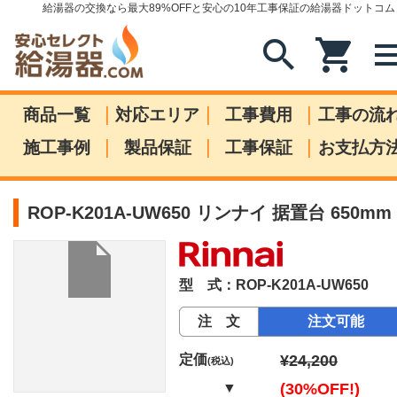
給湯器の交換なら最大89%OFFと安心の10年工事保証の給湯器ドットコム
search
shopping_cart
me
|
|
|
商品一覧
対応エリア
工事費用
工事の流
|
|
|
施工事例
製品保証
工事保証
お支払方
ROP-K201A-UW650 リンナイ 据置台 650mm
型 式：ROP-K201A-UW650
注 文
注文可能
定価
¥24,200
(税込)
▼
(30%OFF!)