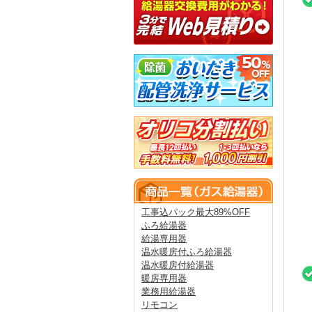
工事込パック最大89%OFF
ふろ給湯器
給湯専用器
温水暖房付ふろ給湯器
温水暖房付給湯器
暖房専用器
業務用給湯器
リモコン