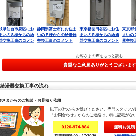
城県仙台市泉区にお
静岡県富士市にお住ま
東京都世田谷区にお住
東京都
まいのＳ様からの給
いのＦ様からの給湯器
まいのＲ様からの給湯
まいの
器交換工事のコメン
交換工事のコメント
器交換工事のコメント
器交換
お客さまの声をもっと読む
貴重なご意見ありがとうございます
給湯器交換工事の流れ
客さまからのご相談・お見積り依頼
以下の3つからお選びください。専門スタッフが
「お問合わせ」からのご連絡は、特に記載がな
0120-974-884
無料お見積
営業時間9:00～17:30(日