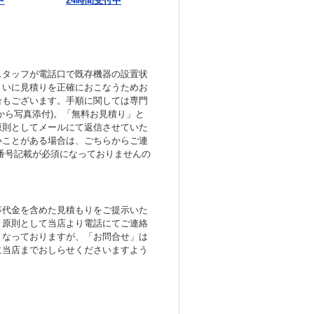
中
24時間受付中
スタッフが電話口で既存機器の設置状
さいに見積りを正確におこなうためお
合もございます。手順に関しては専門
から写真添付)。「無料お見積り」と
原則としてメールにて返信させていた
いことがある場合は、ごちらからご連
番号記載が必須になっておりませんの
事代金を含めた見積もりをご提示いた
、原則として当店より電話にてご連絡
となっておりますが、「お問合せ」は
に当店までおしらせくださいますよう