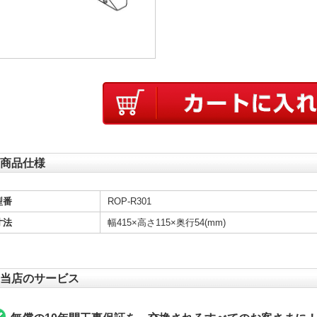
商品仕様
型番
ROP-R301
寸法
幅415×高さ115×奥行54(mm)
当店のサービス