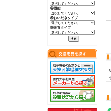
④機能
⑤おいだきタイプ
⑥設置タイプ