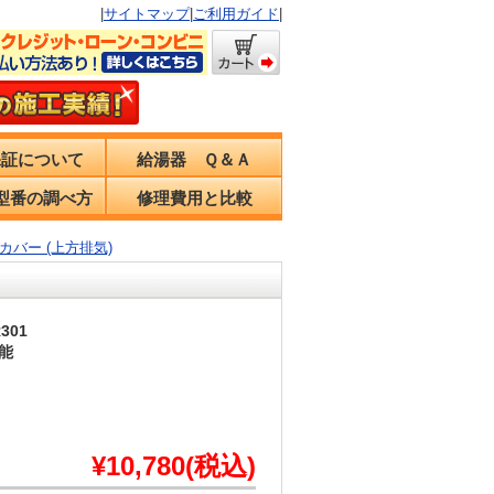
|
サイトマップ
|
ご利用ガイド
|
保証について
給湯器 Ｑ＆Ａ
型番の調べ方
修理費用と比較
気カバー (上方排気)
301
能
¥10,780(税込)