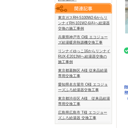
東京ガスRH-S100W2-6からリ
ンナイRH-101W2-6(A)へ給湯器
交換の施工事例
兵庫県神戸市 O様 エコジョー
ズ給湯暖房熱源機交換工事
リンナイゆっこ16からリンナイ
RUX-E2013Wへ給湯器交換の
施工事例
東京都葛飾区 A様 従来品給湯
専用交換工事
愛知県名古屋市 O様 エコジョ
R
ーズふろ給湯器交換工事
R
東京都渋谷区 A様 従来品給湯
専用交換工事
広島県広島市 T様 エコジョー
ズふろ給湯器 交換工事