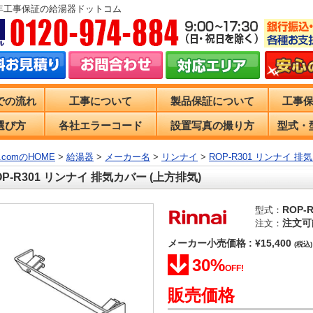
0年工事保証の給湯器ドットコム
での流れ
工事について
製品保証について
工事
選び方
各社エラーコード
設置写真の撮り方
型式・
comのHOME
>
給湯器
>
メーカー名
>
リンナイ
>
ROP-R301 リンナイ 排
OP-R301 リンナイ 排気カバー (上方排気)
ROP-R
型式：
注文可
注文：
メーカー小売価格 : ¥15,400
(税込)
30%
OFF!
販売価格