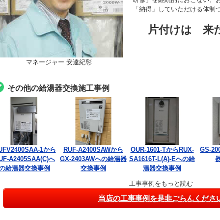
「納得」していただける体制
片付けは 来
マネージャー 安達紀彰
その他の給湯器交換施工事例
UFV2400SAA-1から
RUF-A2400SAWから
OUR-1601-TからRUX-
GS-2
UF-A2405SAA(C)へ
GX-2403AWへの給湯器
SA1616T-L(A)-Eへの給
の給湯器交換事例
交換事例
湯器交換事例
工事事例をもっと読む
当店の工事事例を是非ごらんくださ