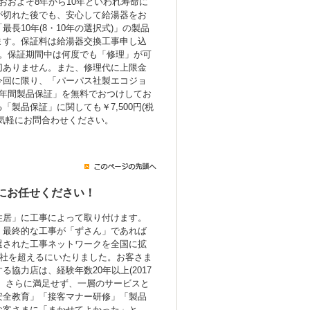
おおよそ8年から10年といわれ寿命に
が切れた後でも、安心して給湯器をお
長10年(8・10年の選択式)」の製品
ます。保証料は給湯器交換工事申し込
み。保証期間中は何度でも「修理」が可
切ありません。また、修理代に上限金
今回に限り、「パーパス社製エコジョ
7年間製品保証」を無料でおつけしてお
製品保証」に関しても￥7,500円(税
気軽にお問合わせください。
にお任せください！
住居」に工事によって取り付けます。
、最終的な工事が「ずさん」であれば
選された工事ネットワークを全国に拡
0社を超えるにいたりました。お客さま
協力店は、経験年数20年以上(2017
。さらに満足せず、一層のサービスと
安全教育」「接客マナー研修」「製品
お客さまに「まかせてよかった」と