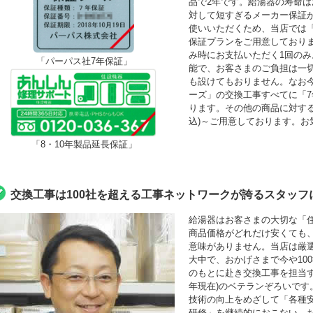
品で2年です。給湯器の寿命は
対して短すぎるメーカー保証
使いいただくため、当店では「最
保証プランをご用意しており
み時にお支払いただく1回の
「パーパス社7年保証」
能で、お客さまのご負担は一
も設けてもおりません。なお
ーズ」の交換工事すべてに「
ります。その他の商品に対する「
込)～ご用意しております。お
「8・10年製品延長保証」
交換工事は100社を超える工事ネットワークが誇るスタッフ
給湯器はお客さまの大切な「
商品価格がどれだけ安くても
意味がありません。当店は厳
大中で、おかげさまで今や10
のもとに赴き交換工事を担当する
年現在)のベテランぞろいです
技術の向上をめざして「各種
研修」を継続的におこない、