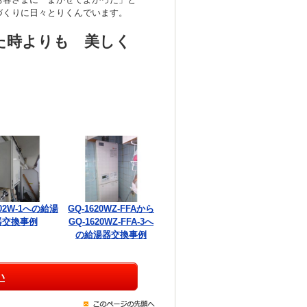
づくりに日々とりくんでいます。
た時よりも 美しく
002W-1への給湯
GQ-1620WZ-FFAから
器交換事例
GQ-1620WZ-FFA-3へ
の給湯器交換事例
い