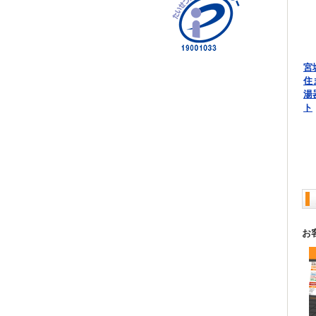
宮
住
湯
ト
お