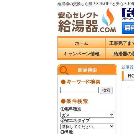
給湯器の交換なら最大89%OFFと安心の1
ホーム
工事完了ま
キャンペーン情報
給湯器の
給湯器.
R
①燃料種別
②省エネタイプ
③号数