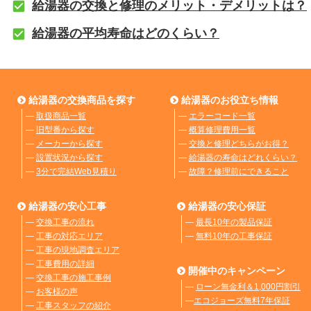
給湯器の交換と修理のメリット・デメリットは？
給湯器の平均寿命はどのくらい？
給湯器の交換商品を探す
給湯器のお役立ち情報
―
取扱商品一覧
―
エラーコード一覧
―
旧型番から探す
―
概算修理費用一覧
―
メーカーから探す
―
交換と修理どちらがお得？
―
設置状況から探す
―
給湯器の寿命はどれくらい？
―
3分で完結Web見積り
―
故障？修理前にできること
給湯器の安心工事
給湯器の安心保証
―
交換工事の流れ
―
最長10年の製品保証
―
工事の対応エリア
―
無料10年の工事保証
―
工事の現地調査エリア
―
工事費用の詳細
開催中のキャンペーン
―
交換工事の施工事例
―
ローン無金利＆1,000円割引
―
お客様の声
―
エコジョーズ無料7年保証
―
工事スタッフの紹介