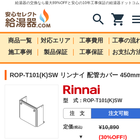
給湯器の交換なら最大89%OFFと安心の10年工事保証の給湯器ドットコム
search
shopping_cart
me
|
|
|
商品一覧
対応エリア
工事費用
工事の流
|
|
|
施工事例
製品保証
工事保証
お支払方
ROP-T101(K)SW リンナイ 配管カバー 450m
型 式：ROP-T101(K)SW
注 文
注文可能
定価
¥10,890
(税込)
▼
(30%OFF!)