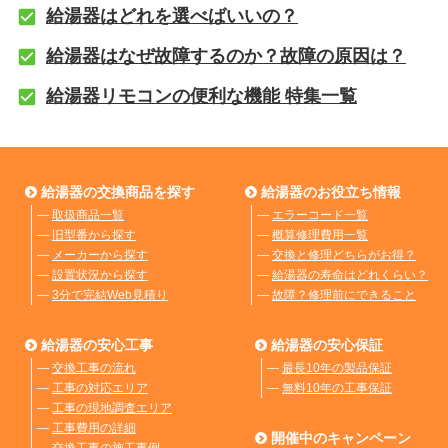
給湯器はどれを選べばいいの？
給湯器はなぜ故障するのか？故障の原因は？
給湯器リモコンの便利な機能 特集一覧
給湯器の交換商品を探す
給湯器のお役立ち情報
―
取扱商品一覧
―
エラーコード一覧
―
旧型番から探す
―
概算修理費用一覧
―
メーカーから探す
―
交換と修理どちらがお得？
―
設置状況から探す
―
給湯器の寿命はどれくらい？
―
3分で完結Web見積り
―
故障？修理前にできること
給湯器の安心工事
給湯器の安心保証
―
交換工事の流れ
―
最長10年の製品保証
―
工事の対応エリア
―
無料10年の工事保証
―
工事の現地調査エリア
―
工事費用の詳細
開催中のキャンペーン
―
交換工事の施工事例