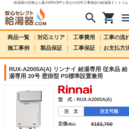
給湯器の交換なら最大89%OFFと安心の10年工事保証の給湯器ドットコム
search
shopping_cart
me
|
|
|
商品一覧
対応エリア
工事費用
工事の流
|
|
|
施工事例
製品保証
工事保証
お支払方
RUX-A2005A(A) リンナイ 給湯専用 従来品 給
湯専用 20号 壁掛型 PS標準設置兼用
型 式：RUX-A2005A(A)
注 文
注文可能
定価
¥183,700
(税込)