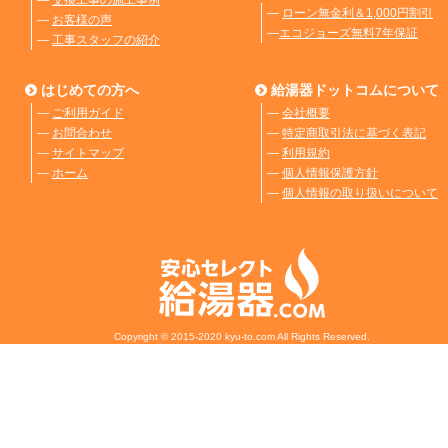
―
ローン無金利＆1,000円割引
―
お客様の声
―
エコジョーズ無料7年保証
―
工事スタッフの紹介
はじめての方へ
給湯器ドットコムについて
―
ご利用ガイド
―
会社概要
―
お問合わせ
―
特定商取引法に基づく表記
―
サイトマップ
―
利用規約
―
ホーム
―
個人情報保護方針
―
個人情報の取り扱いについて
Copyright © 2015-2020 kyu-to.com All Rights Reserved.