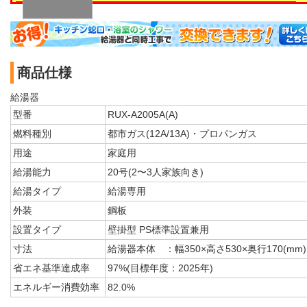
商品仕様
給湯器
型番
RUX-A2005A(A)
燃料種別
都市ガス(12A/13A)・プロパンガス
用途
家庭用
給湯能力
20号(2〜3人家族向き)
給湯タイプ
給湯専用
外装
鋼板
設置タイプ
壁掛型 PS標準設置兼用
寸法
給湯器本体 ：幅350×高さ530×奥行170(mm)
省エネ基準達成率
97%(目標年度：2025年)
エネルギー消費効率
82.0%