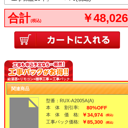
合計
￥48,026
(税込)
給湯器+リモコン+標準工事＝工事パック
関連商品
型番：RUX-A2005A(A)
80%OFF
本 体 割引率:
￥34,974
本 体 価 格:
(税込)
￥85,300
工事パック価格:
(税込)