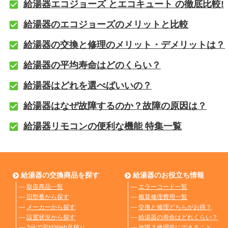
給湯器エコジョーズ とエコキュート の徹底比較!
給湯器のエコジョーズのメリットと比較
給湯器の交換と修理のメリット・デメリットは？
給湯器の平均寿命はどのくらい？
給湯器はどれを選べばいいの？
給湯器はなぜ故障するのか？故障の原因は？
給湯器リモコンの便利な機能 特集一覧
給湯器の交換商品を探す
給湯器のお役立ち情報
―
取扱商品一覧
―
エラーコード一覧
―
旧型番から探す
―
概算修理費用一覧
―
メーカーから探す
―
交換と修理どちらがお得？
―
設置状況から探す
―
給湯器の寿命はどれくらい？
―
3分で完結Web見積り
―
故障？修理前にできること