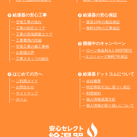
給湯器の安心工事
給湯器の安心保証
―
交換工事の流れ
―
最長10年の製品保証
―
工事の対応エリア
―
無料10年の工事保証
―
工事の現地調査エリア
―
工事費用の詳細
開催中のキャンペーン
―
交換工事の施工事例
―
ローン無金利＆1,000円割引
―
お客様の声
―
エコジョーズ無料7年保証
―
工事スタッフの紹介
はじめての方へ
給湯器ドットコムについて
―
ご利用ガイド
―
会社概要
―
お問合わせ
―
特定商取引法に基づく表記
―
サイトマップ
―
利用規約
―
ホーム
―
個人情報保護方針
―
個人情報の取り扱いについて