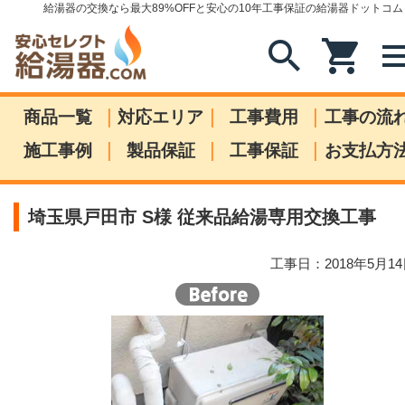
給湯器の交換なら最大89%OFFと安心の10年工事保証の給湯器ドットコム
search
shopping_cart
me
|
|
|
商品一覧
対応エリア
工事費用
工事の流
|
|
|
施工事例
製品保証
工事保証
お支払方
埼玉県戸田市 S様 従来品給湯専用交換工事
工事日：2018年5月1