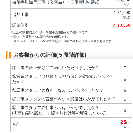
給湯専用標準工事（従来品）：
工事費用の詳細
(税込)
￥21,600
追加工事
(税込)
調整値引
￥-10,856
※上記の割引率はメーカー希望小売価格からの割引率です。
※価格・割引率ともに販売当時の価格です。
キャンペーンやセールでの販売など、現在の価格とは違う場合があります。
お客様からの評価(５段階評価)
①工事の仕上がりにご満足いただけましたか？
5
②営業スタッフ（見積もり担当者）の対応はいかがでし
5
たか？
③工事スタッフの身だしなみはいかがでしたか？
5
④工事スタッフの言葉づかいや態度はいかがでしたか？
5
⑤工事スタッフの仕事ぶりはいかがでしたか？
5
(工事内容の説明、手際や片付け等の印象について)
25
/2
合計
5