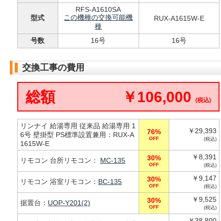
RFS-A1610SA
この機種の交換可能機
型式
RUX-A1615W-E
種
号数
16号
16号
交換工事の費用
総額
￥106,000
(税込)
リンナイ 給湯専用 従来品 給湯専用 1
￥29,393
76%
6号 壁掛型 PS標準設置兼用：RUX-A
OFF
(税込)
1615W-E
￥8,391
30%
リモコン 台所リモコン：
MC-135
OFF
(税込)
￥9,147
30%
リモコン 浴室リモコン：
BC-135
OFF
(税込)
￥9,525
30%
据置台：
UOP-Y201(2)
OFF
(税込)
￥38,800