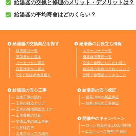
給湯器の交換と修理のメリット・デメリットは？
給湯器の平均寿命はどのくらい？
給湯器の交換商品を探す
給湯器のお役立ち情報
―
取扱商品一覧
―
エラーコード一覧
―
旧型番から探す
―
概算修理費用一覧
―
メーカーから探す
―
交換と修理どちらがお得？
―
設置状況から探す
―
給湯器の寿命はどれくらい？
―
3分で完結Web見積り
―
故障？修理前にできること
給湯器の安心工事
給湯器の安心保証
―
交換工事の流れ
―
最長10年の製品保証
―
工事の対応エリア
―
無料10年の工事保証
―
工事の現地調査エリア
―
工事費用の詳細
開催中のキャンペーン
―
交換工事の施工事例
―
ローン無金利＆1,000円割引
―
お客様の声
―
エコジョーズ無料7年保証
―
工事スタッフの紹介