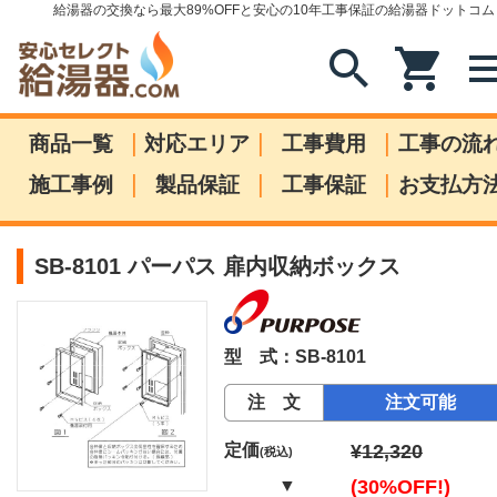
給湯器の交換なら最大89%OFFと安心の10年工事保証の給湯器ドットコム
search
shopping_cart
me
|
|
|
商品一覧
対応エリア
工事費用
工事の流
|
|
|
施工事例
製品保証
工事保証
お支払方
SB-8101 パーパス 扉内収納ボックス
型 式：SB-8101
注 文
注文可能
定価
¥12,320
(税込)
▼
(30%OFF!)