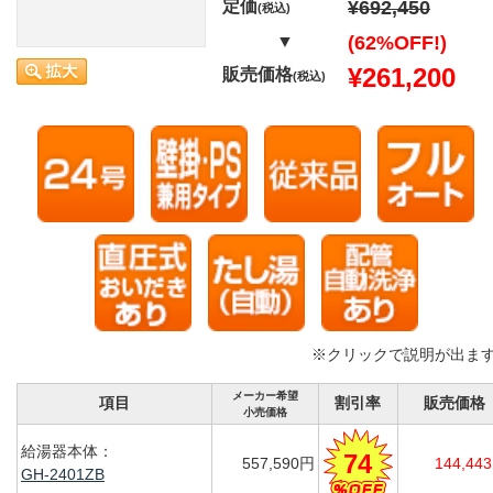
定価
¥692,450
(税込)
▼
(62%OFF!)
¥261,200
販売価格
(税込)
※クリックで説明が出ま
メーカー希望
項目
割引率
販売価格
小売価格
給湯器本体：
74
557,590円
144,44
GH-2401ZB