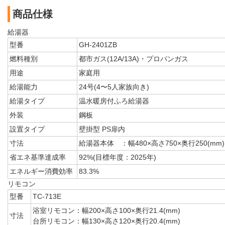
商品仕様
給湯器
型番
GH-2401ZB
燃料種別
都市ガス(12A/13A)・プロパンガス
用途
家庭用
給湯能力
24号(4〜5人家族向き)
給湯タイプ
温水暖房付ふろ給湯器
外装
鋼板
設置タイプ
壁掛型 PS扉内
寸法
給湯器本体 ：幅480×高さ750×奥行250(mm)
省エネ基準達成率
92%(目標年度：2025年)
エネルギー消費効率
83.3%
リモコン
型番
TC-713E
浴室リモコン：幅200×高さ100×奥行21.4(mm)
寸法
台所リモコン：幅130×高さ120×奥行20.4(mm)