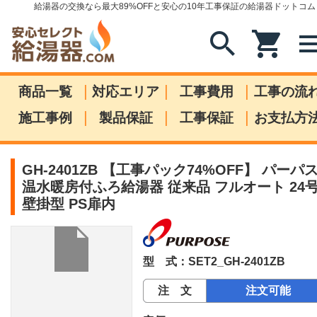
給湯器の交換なら最大89%OFFと安心の10年工事保証の給湯器ドットコム
search
shopping_cart
me
|
|
|
商品一覧
対応エリア
工事費用
工事の流
|
|
|
施工事例
製品保証
工事保証
お支払方
GH-2401ZB 【工事パック74%OFF】 パーパ
温水暖房付ふろ給湯器 従来品 フルオート 24
壁掛型 PS扉内
型 式：SET2_GH-2401ZB
注 文
注文可能