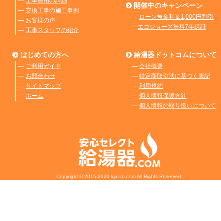
―
工事費用の詳細
開催中のキャンペーン
―
交換工事の施工事例
―
ローン無金利＆1,000円割引
―
お客様の声
―
エコジョーズ無料7年保証
―
工事スタッフの紹介
はじめての方へ
給湯器ドットコムについて
―
ご利用ガイド
―
会社概要
―
お問合わせ
―
特定商取引法に基づく表記
―
サイトマップ
―
利用規約
―
ホーム
―
個人情報保護方針
―
個人情報の取り扱いについて
Copyright © 2015-2020 kyu-to.com All Rights Reserved.