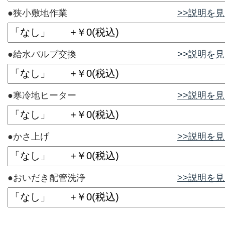
●狭小敷地作業
>>説明を
●給水バルブ交換
>>説明を
●寒冷地ヒーター
>>説明を
●かさ上げ
>>説明を
●おいだき配管洗浄
>>説明を