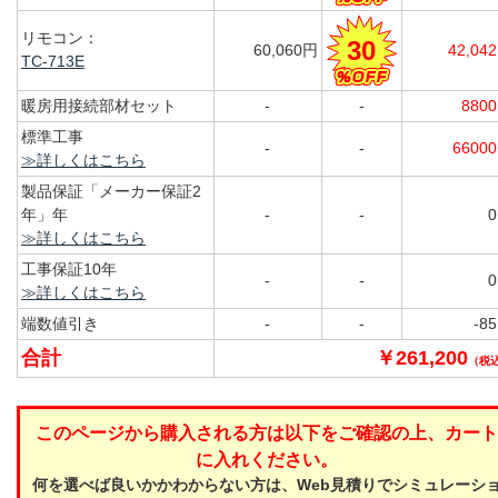
リモコン：
30
60,060円
42,04
TC-713E
暖房用接続部材セット
-
-
880
標準工事
-
-
6600
≫詳しくはこちら
製品保証「メーカー保証2
年」年
-
-
≫詳しくはこちら
工事保証10年
-
-
≫詳しくはこちら
端数値引き
-
-
-8
合計
￥261,200
（税
このページから購入される方は以下をご確認の上、カート
に入れください。
何を選べば良いかかわからない方は、Web見積りでシミュレーシ