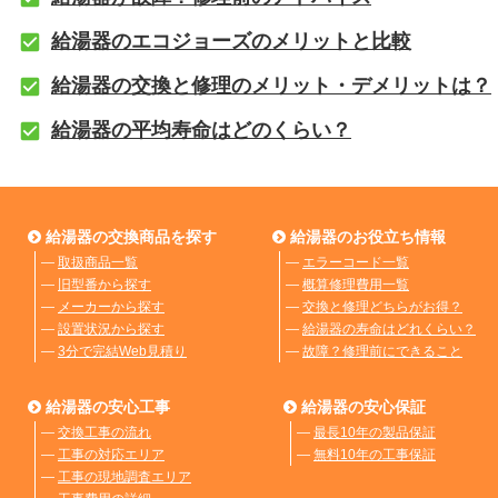
給湯器のエコジョーズのメリットと比較
給湯器の交換と修理のメリット・デメリットは？
給湯器の平均寿命はどのくらい？
給湯器の交換商品を探す
給湯器のお役立ち情報
―
取扱商品一覧
―
エラーコード一覧
―
旧型番から探す
―
概算修理費用一覧
―
メーカーから探す
―
交換と修理どちらがお得？
―
設置状況から探す
―
給湯器の寿命はどれくらい？
―
3分で完結Web見積り
―
故障？修理前にできること
給湯器の安心工事
給湯器の安心保証
―
交換工事の流れ
―
最長10年の製品保証
―
工事の対応エリア
―
無料10年の工事保証
―
工事の現地調査エリア